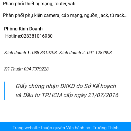
Phân phối thiết bị mạng, router, wifi...
Phân phối phụ kiện camera, cáp mạng, nguồn, jack, tủ rack...
Phòng Kinh Doanh
Hotline:
028381016980
Kinh doanh 1
:
088 8319798
Kinh doanh 2
:
091 1287898
Kỹ Thuật:
094 7979228
Giấy chứng nhận ĐKKD do Sở Kế hoạch
và Đầu tư TP.HCM cấp ngày 21/07/2016
Trang website thuộc quyền Vận hành bởi
Trường Thịnh