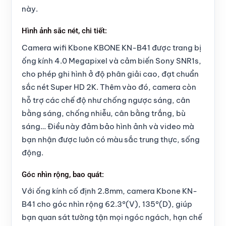
này.
Hình ảnh sắc nét, chi tiết:
Camera wifi Kbone KBONE KN-B41 được trang bị
ống kính 4.0 Megapixel và cảm biến Sony SNR1s,
cho phép ghi hình ở độ phân giải cao, đạt chuẩn
sắc nét Super HD 2K. Thêm vào đó, camera còn
hỗ trợ các chế độ như chống ngược sáng, cân
bằng sáng, chống nhiễu, cân bằng trắng, bù
sáng… Điều này đảm bảo hình ảnh và video mà
bạn nhận được luôn có màu sắc trung thực, sống
động.
Góc nhìn rộng, bao quát:
Với ống kính cố định 2.8mm, camera Kbone KN-
B41 cho góc nhìn rộng 62.3°(V), 135°(D), giúp
bạn quan sát tường tận mọi ngóc ngách, hạn chế