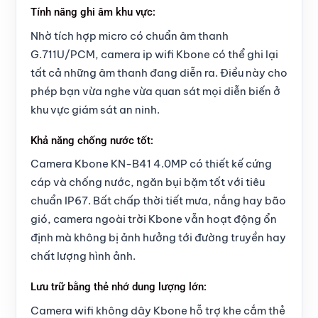
Tính năng ghi âm khu vực:
Nhờ tích hợp micro có chuẩn âm thanh
G.711U/PCM, camera ip wifi Kbone có thể ghi lại
tất cả những âm thanh đang diễn ra. Điều này cho
phép bạn vừa nghe vừa quan sát mọi diễn biến ở
khu vực giám sát an ninh.
Khả năng chống nước tốt:
Camera Kbone KN-B41 4.0MP có thiết kế cứng
cáp và chống nước, ngăn bụi bặm tốt với tiêu
chuẩn IP67. Bất chấp thời tiết mưa, nắng hay bão
gió, camera ngoài trời Kbone vẫn hoạt động ổn
định mà không bị ảnh hưởng tới đường truyền hay
chất lượng hình ảnh.
Lưu trữ bằng thẻ nhớ dung lượng lớn:
Camera wifi không dây Kbone hỗ trợ khe cắm thẻ