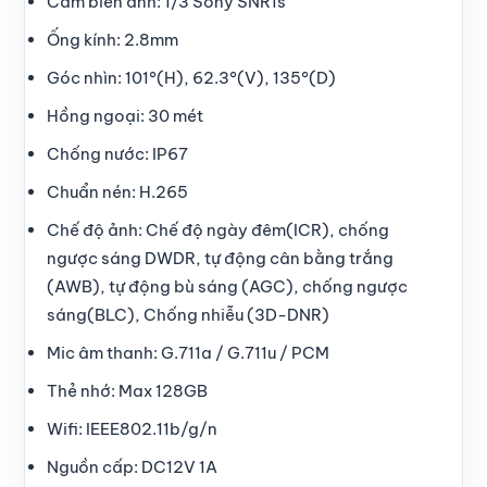
Cảm biến ảnh: 1/3 Sony SNR1s
Ống kính: 2.8mm
Góc nhìn: 101°(H), 62.3°(V), 135°(D)
Hồng ngoại: 30 mét
Chống nước: IP67
Chuẩn nén: H.265
Chế độ ảnh: Chế độ ngày đêm(ICR), chống
ngược sáng DWDR, tự động cân bằng trắng
(AWB), tự động bù sáng (AGC), chống ngược
sáng(BLC), Chống nhiễu (3D-DNR)
Mic âm thanh: G.711a / G.711u / PCM
Thẻ nhớ: Max 128GB
Wifi: IEEE802.11b/g/n
Nguồn cấp: DC12V 1A