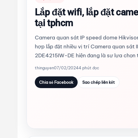
Lắp đặt wifi, lắp đặt came
tại tphcm
Camera quan sát IP speed dome Hikvi
hợp lắp đặt nhiều vị trí Camera quan sá
2DE4215IW-DE hiện đang là sự lựa chọn t
thinguyen
07/02/2024
4 phút đọc
Chia sẻ Facebook
Sao chép liên kết