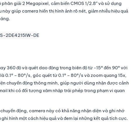
ộ phân giải 2 Megapixel, cảm biến CMOS 1/2.8″ và sử dụng
y giúp camera hiển thị hình ảnh rõ nét, giảm nhiễu hiệu quả
sáng.
360 độ và quét dao động trong biên độ từ -15° đến 90° với
h là 0.1° – 80°/s, góc quét từ 0.1° – 80°/s và zoom quang 15x,
iện chuyển động thông minh, giúp người dùng nhận được cảnh
ail khi có đối tượng xâm nhập trái phép trong phạm vi quan
g chuyển động, camera này có khả năng nhận diện và ghi nhớ
u ghi hình một cách hiệu quả và đem lại những kết quả tích cực.