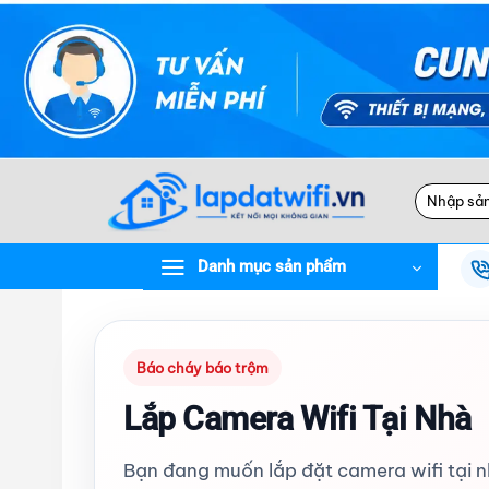
Bỏ
qua
nội
dung
Tìm
kiếm:
Danh mục sản phẩm
Báo cháy báo trộm
Lắp Camera Wifi Tại Nhà
Bạn đang muốn lắp đặt camera wifi tại n