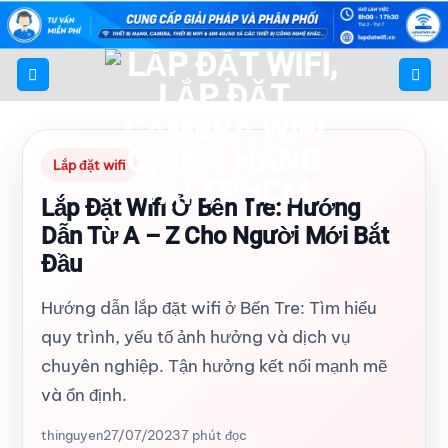
Bỏ
qua
nội
dung
Lắp đặt wifi
Lắp Đặt Wifi Ở Bến Tre: Hướng
Dẫn Từ A – Z Cho Người Mới Bắt
Đầu
Hướng dẫn lắp đặt wifi ở Bến Tre: Tìm hiểu
quy trình, yếu tố ảnh hưởng và dịch vụ
chuyên nghiệp. Tận hưởng kết nối mạnh mẽ
và ổn định.
thinguyen
27/07/2023
7 phút đọc