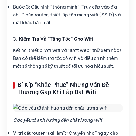
Bước 3: Cấu hình “thông minh”:
Truy cập vào địa
chỉ IP của router, thiết lập tên mạng wifi (SSID) và
mật khẩu bảo mật.
3. Kiểm Tra Và “Tăng Tốc” Cho Wifi:
Kết nối thiết bị với wifi và “lướt web” thử xem nào!
Bạn có thể kiểm tra tốc độ wifi và điều chỉnh thêm
một số thông số kỹ thuật để tối ưu hóa hiệu suất.
Bí Kíp “Khắc Phục” Những Vấn Đề
Thường Gặp Khi Lắp Đặt Wifi
Các yếu tố ảnh hưởng đến chất lượng wifi
Vị trí đặt router “sai lầm”:
“Chuyển nhà” ngay cho