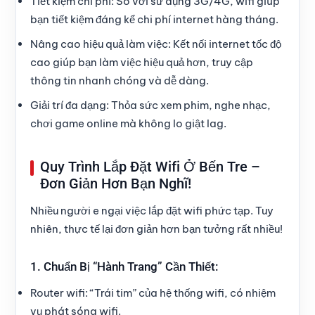
Tiết kiệm chi phí:
So với sử dụng 3G/4G, wifi giúp
bạn tiết kiệm đáng kể chi phí internet hàng tháng.
Nâng cao hiệu quả làm việc:
Kết nối internet tốc độ
cao giúp bạn làm việc hiệu quả hơn, truy cập
thông tin nhanh chóng và dễ dàng.
Giải trí đa dạng:
Thỏa sức xem phim, nghe nhạc,
chơi game online mà không lo giật lag.
Quy Trình Lắp Đặt Wifi Ở Bến Tre –
Đơn Giản Hơn Bạn Nghĩ!
Nhiều người e ngại việc lắp đặt wifi phức tạp. Tuy
nhiên, thực tế lại đơn giản hơn bạn tưởng rất nhiều!
1. Chuẩn Bị “Hành Trang” Cần Thiết:
Router wifi:
“Trái tim” của hệ thống wifi, có nhiệm
vụ phát sóng wifi.