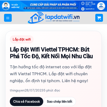
Bỏ
qua
nội
dung
Lắp đặt wifi
Lắp Đặt Wifi Viettel TPHCM: Bứt
Phá Tốc Độ, Kết Nối Mọi Nhu Cầu
Tận hưởng tốc độ internet cao với lắp đặt
wifi Viettel TPHCM. Lắp đặt wifi chuyên
nghiệp, ổn định tại tphcm. Liên hệ ngay!
thinguyen
28/07/2023
5 phút đọc
Chia sẻ Facebook
Sao chép liên kết