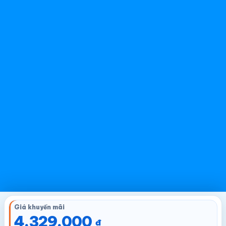
Giá khuyến mãi
4.329.000
₫