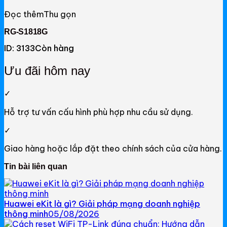
NetMax Router
Đọc thêm
Thu gọn
NetMax Switch
RG-S1818G
NetMax WiFi
ID: 3133
Còn hàng
Phụ Kiện NetMax
Ưu đãi hôm nay
✓
Huawei
Hỗ trợ tư vấn cấu hình phù hợp nhu cầu sử dụng.
Huawei Router WiFi
✓
Huawei WiFi 4G/5G
Giao hàng hoặc lắp đặt theo chính sách của cửa hàng.
Tin bài liên quan
Huawei eKitEngine
Phụ Kiện Huawei
Huawei eKit là gì? Giải pháp mạng doanh nghiệp
WAC
thông minh
05/08/2026