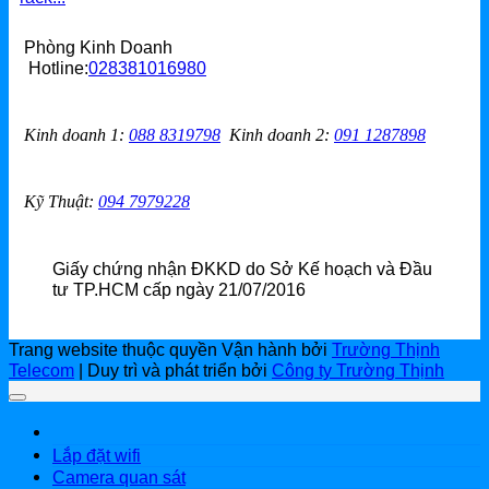
Grandstream Thiết bị Hội Nghị
DLink
Phòng Kinh Doanh
Hotline:
028381016980
DLink Router
Kinh doanh 1
:
088 8319798
Kinh doanh 2
:
091 1287898
DLink Switch
DLink WiFi
Kỹ Thuật:
094 7979228
Phụ Kiện DLink
Giấy chứng nhận ĐKKD do Sở Kế hoạch và Đầu
DLink 4G
tư TP.HCM cấp ngày 21/07/2016
Trang website thuộc quyền Vận hành bởi
Trường Thịnh
Telecom
| Duy trì và phát triển bởi
Công ty Trường Thịnh
Lắp đặt wifi
Camera quan sát