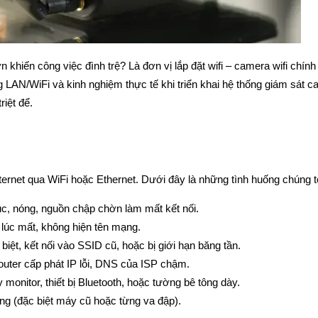
iến công việc đình trệ? Là đơn vị lắp đặt wifi – camera wifi chính 
AN/WiFi và kinh nghiệm thực tế khi triển khai hệ thống giám sát camer
riệt để.
ernet qua WiFi hoặc Ethernet. Dưới đây là những tình huống chúng tô
tục, nóng, nguồn chập chờn làm mất kết nối.
c lúc mất, không hiện tên mạng.
iệt, kết nối vào SSID cũ, hoặc bị giới hạn băng tần.
router cấp phát IP lỗi, DNS của ISP chậm.
 monitor, thiết bị Bluetooth, hoặc tường bê tông dày.
lỏng (đặc biệt máy cũ hoặc từng va đập).