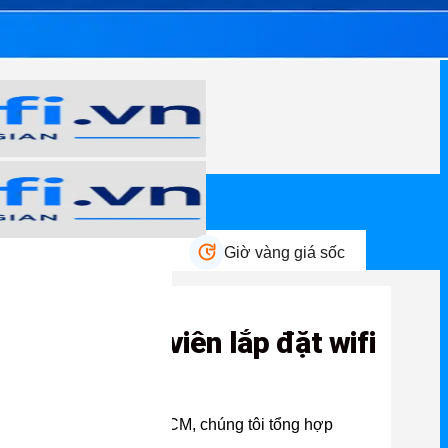
n mãi HOT
Giờ vàng giá sốc
 từ kỹ thuật viên lắp đặt wifi
 wifi chính hãng tại TPHCM, chúng tôi tổng hợp