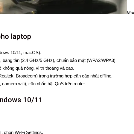
Màn
cho laptop
ndows 10/11, macOS).
ẩu, băng tần (2.4 GHz/5 GHz), chuẩn bảo mật (WPA2/WPA3).
 không quá nóng, vị trí thoáng và cao.
, Realtek, Broadcom) trong trường hợp cần cập nhật offline.
c, camera wifi), cân nhắc bật QoS trên router.
Windows 10/11
, chọn Wi-Fi Settings.