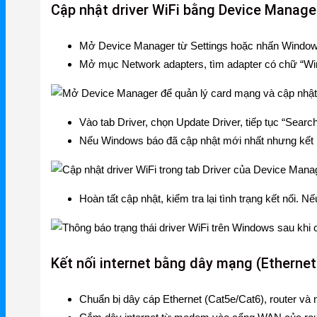
Cập nhật driver WiFi bằng Device Manage
Grandstream Thiết bị Hội Nghị
DLink
Mở Device Manager từ Settings hoặc nhấn Window
Mở mục Network adapters, tìm adapter có chữ “Wire
DLink Router
DLink Switch
Vào tab Driver, chọn Update Driver, tiếp tục “Search
DLink WiFi
Nếu Windows báo đã cập nhật mới nhất nhưng kết nối
Phụ Kiện DLink
DLink 4G
Hoàn tất cập nhật, kiểm tra lại tình trạng kết nối. 
Kết nối internet bằng dây mạng (Ethernet
Chuẩn bị dây cáp Ethernet (Cat5e/Cat6), router v