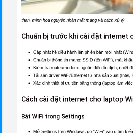
Gateway
than, minh họa nguyên nhân mất mạng và cách xử lý
Switch
Home Router WiFi
Chuẩn bị trước khi cài đặt internet 
Cập nhật hệ điều hành lên phiên bản mới nhất (Wi
EnGenius
Chuẩn bị thông tin mạng: SSID (tên WiFi), mật kh
EnGenius Router
Kiểm tra router/modem: nguồn điện ổn định, nhiệt độ
Tải sẵn driver WiFi/Ethernet từ nhà sản xuất (Intel
EnGenius Switch
Xác định thiết bị ưu tiên băng thông (laptop làm việ
EnGenius WiFi
Cách cài đặt internet cho laptop 
Phụ kiện EnGenius
EnGenius Controller
Bật WiFi trong Settings
Ruijie
Mở Settings trên Windows, gõ “WiFi” vào ô tìm kiếm