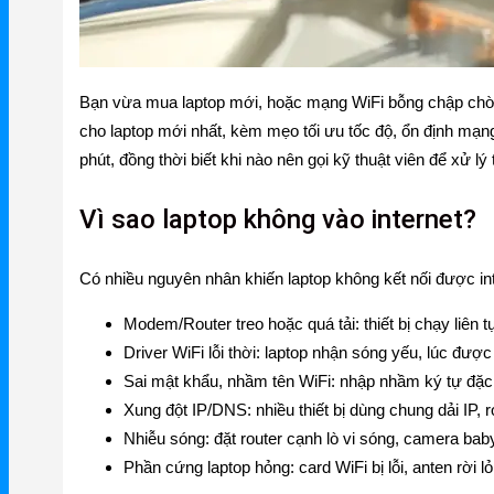
Firewall – Tường lửa
NetMax Router
NetMax Switch
Bạn vừa mua laptop mới, hoặc mạng WiFi bỗng chập chờn kh
NetMax WiFi
cho laptop mới nhất, kèm mẹo tối ưu tốc độ, ổn định mạng L
phút, đồng thời biết khi nào nên gọi kỹ thuật viên để xử lý t
Phụ Kiện NetMax
Vì sao laptop không vào internet?
Huawei
Có nhiều nguyên nhân khiến laptop không kết nối được int
Huawei Router WiFi
Modem/Router treo hoặc quá tải: thiết bị chạy liên 
Huawei WiFi 4G/5G
Driver WiFi lỗi thời: laptop nhận sóng yếu, lúc đượ
Sai mật khẩu, nhầm tên WiFi: nhập nhầm ký tự đặc b
Huawei eKitEngine
Xung đột IP/DNS: nhiều thiết bị dùng chung dải IP, 
Phụ Kiện Huawei
Nhiễu sóng: đặt router cạnh lò vi sóng, camera baby
Phần cứng laptop hỏng: card WiFi bị lỗi, anten rời 
WAC