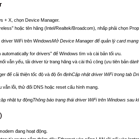
r
s + X, chọn Device Manager.
less” hoặc tên hãng (Intel/Realtek/Broadcom), nhấp phải chọn Prope
Mở Device Manager để quản lý card mạng v
 automatically for drivers” để Windows tìm và cài bản tối ưu.
 vẫn yếu, tải driver từ trang hãng và cài thủ công (ưu tiên bản dàn
Cập nhật driver WiFi trong tab Dr
Nếu vẫn lỗi, thử đổi DNS hoặc reset cấu hình mạng.
Thông báo trạng thái driver WiFi trên Windows sau k
)
à modem đang hoạt động.