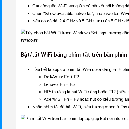
Gạt công tắc Wi-Fi sang On để bật kết nối không dâ
Ruijie Gateway
Chọn “Show available networks”, nhấp vào tên WiF
Ruijie Switch
Nếu có cả dải 2.4 GHz và 5 GHz, ưu tiên 5 GHz để c
Ruijie WiFi
Windows
Phụ kiện Ruijie
Ruijie Firewall
Bật/tắt WiFi bằng phím tắt trên bàn phím
Ruijie PTP/PTMP
Hầu hết laptop có phím tắt WiFi dưới dạng Fn + ph
Grandstream
Dell/Asus: Fn + F2
Lenovo: Fn + F5
Grandstream Router
HP: thường là nút WiFi riêng hoặc F12 (biểu
Acer/MSI: Fn + F3 hoặc nút có biểu tượng a
Grandstream Switch
Nhấn phím tắt để bật WiFi, biểu tượng mạng ở Taskb
Grandstream WiFi
Grandstream Tổng Đài