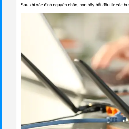
Sau khi xác định nguyên nhân, bạn hãy bắt đầu từ các bướ
Mercusys
Mercusys Router WiFi
Mercusys Switch
Mercusys 4G
Linksys
Linksys Router WiFi
Linksys Switch
Linksys WiFi
Phụ kiện Linksys
H3C
Wireless