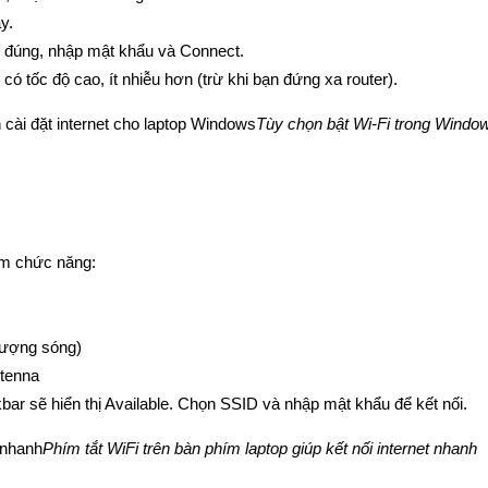
y.
i đúng, nhập mật khẩu và Connect.
ó tốc độ cao, ít nhiễu hơn (trừ khi bạn đứng xa router).
Tùy chọn bật Wi-Fi trong Windows
ím chức năng:
 tượng sóng)
ntenna
ar sẽ hiển thị Available. Chọn SSID và nhập mật khẩu để kết nối.
Phím tắt WiFi trên bàn phím laptop giúp kết nối internet nhanh