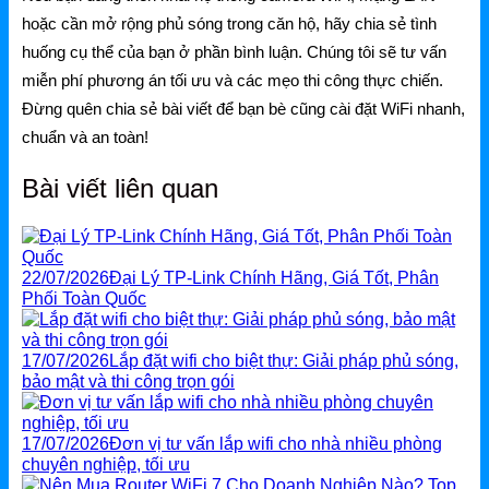
hoặc cần mở rộng phủ sóng trong căn hộ, hãy chia sẻ tình
huống cụ thể của bạn ở phần bình luận. Chúng tôi sẽ tư vấn
miễn phí phương án tối ưu và các mẹo thi công thực chiến.
Đừng quên chia sẻ bài viết để bạn bè cũng cài đặt WiFi nhanh,
chuẩn và an toàn!
Bài viết liên quan
22/07/2026
Đại Lý TP-Link Chính Hãng, Giá Tốt, Phân
Phối Toàn Quốc
17/07/2026
Lắp đặt wifi cho biệt thự: Giải pháp phủ sóng,
bảo mật và thi công trọn gói
17/07/2026
Đơn vị tư vấn lắp wifi cho nhà nhiều phòng
chuyên nghiệp, tối ưu