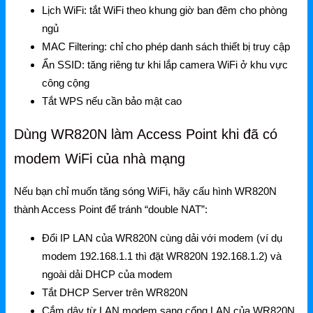
Lịch WiFi: tắt WiFi theo khung giờ ban đêm cho phòng
ngủ
MAC Filtering: chỉ cho phép danh sách thiết bị truy cập
Ẩn SSID: tăng riêng tư khi lắp camera WiFi ở khu vực
công cộng
Tắt WPS nếu cần bảo mật cao
Dùng WR820N làm Access Point khi đã có
modem WiFi của nhà mạng
Nếu bạn chỉ muốn tăng sóng WiFi, hãy cấu hình WR820N
thành Access Point để tránh “double NAT”:
Đổi IP LAN của WR820N cùng dải với modem (ví dụ
modem 192.168.1.1 thì đặt WR820N 192.168.1.2) và
ngoài dải DHCP của modem
Tắt DHCP Server trên WR820N
Cắm dây từ LAN modem sang cổng LAN của WR820N