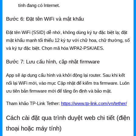
Grandstream Thiết bị Hội Nghị
tính đang có Internet.
DLink
Bước 6: Đặt tên WiFi và mật khẩu
DLink Router
Đặt tên WiFi (SSID) dễ nhớ, không dùng ký tự đặc biệt lạ; đặt
DLink Switch
mật khẩu mạnh tối thiểu 12 ký tự với chữ hoa, chữ thường, số
và ký tự đặc biệt. Chọn mã hóa WPA2-PSK/AES.
DLink WiFi
Bước 7: Lưu cấu hình, cập nhật firmware
Phụ Kiện DLink
DLink 4G
App sẽ áp dụng cấu hình và khởi động lại router. Sau khi kết
nối lại WiFi mới, vào mục Cập nhật để kiểm tra firmware. Luôn
ưu tiên bản firmware mới để tăng ổn định và bảo mật.
Tham khảo TP-Link Tether:
https://www.tp-link.com/vn/tether/
Cách cài đặt qua trình duyệt web chi tiết (điện
thoại hoặc máy tính)