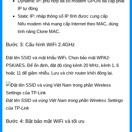
Dynamic IP: phù hợp đa số modem GPON đã cấp phát
IP tự động
Static IP: nhập thông số IP tĩnh được cung cấp
Nếu modem nhà mạng cấp Internet theo MAC, dùng
tính năng Clone MAC.
Bước 3: Cấu hình WiFi 2.4GHz
Đặt tên SSID và mật khẩu WiFi. Chọn bảo mật WPA2-
PSK/AES. Để ổn định, đặt độ rộng kênh 20 MHz, kênh 1, 6
hoặc 11 để giảm nhiễu. Lưu và chờ router khởi động lại.
Đặt tên SSID và vùng Việt Nam trong phần Wireless Settings
của TP-Link
Bước 4: Bật bảo mật WiFi và tối ưu