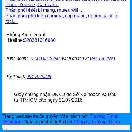
Ezviz, Yoosee, Carecam..
Phân phối thiết bị mạng, router, wifi...
Phân phối phụ kiện camera, cáp mạng, nguồn, jack, tủ
rack...
Phòng Kinh Doanh
Hotline:
028381016980
Kinh doanh 1
:
088 8319798
Kinh doanh 2
:
091 1287898
Kỹ Thuật:
094 7979228
Giấy chứng nhận ĐKKD do Sở Kế hoạch và Đầu
tư TP.HCM cấp ngày 21/07/2016
Trang website thuộc quyền Vận hành bởi
Trường Thịnh
Telecom
| Duy trì và phát triển bởi
Công ty Trường Thịnh