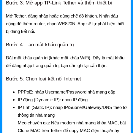
Ruijie Gateway
Bước 3: Mở app TP-Link Tether và thêm thiết bị
Ruijie Switch
Mở Tether, đăng nhập hoặc dùng chế độ khách. Nhấn dấu
cộng để thêm router, chọn WR820N. App sẽ tự phát hiện thiết
Ruijie WiFi
bị đang kết nối.
Phụ kiện Ruijie
Bước 4: Tạo mật khẩu quản trị
Ruijie Firewall
Đặt mật khẩu quản trị (khác mật khẩu WiFi). Đây là mật khẩu
Ruijie PTP/PTMP
để đăng nhập trang quản trị, bạn cần ghi lại cẩn thận.
Grandstream
Bước 5: Chọn loại kết nối Internet
Grandstream Router
PPPoE: nhập Username/Password nhà mạng cấp
Grandstream Switch
IP động (Dynamic IP): chọn IP động
IP tĩnh (Static IP): nhập IP/Subnet/Gateway/DNS theo tờ
Grandstream WiFi
thông tin nhà mạng
Grandstream Tổng Đài
Mẹo chuyên gia: Nếu modem nhà mạng khóa MAC, bật
Clone MAC trên Tether để copy MAC điện thoại/máy