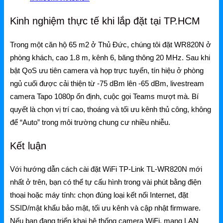
Kinh nghiệm thực tế khi lắp đặt tại TP.HCM
Trong một căn hộ 65 m2 ở Thủ Đức, chúng tôi đặt WR820N ở
phòng khách, cao 1.8 m, kênh 6, băng thông 20 MHz. Sau khi
bật QoS ưu tiên camera và họp trực tuyến, tín hiệu ở phòng
ngủ cuối được cải thiện từ -75 dBm lên -65 dBm, livestream
camera Tapo 1080p ổn định, cuộc gọi Teams mượt mà. Bí
quyết là chọn vị trí cao, thoáng và tối ưu kênh thủ công, không
để “Auto” trong môi trường chung cư nhiều nhiễu.
Kết luận
Với hướng dẫn cách cài đặt WiFi TP-Link TL-WR820N mới
nhất ở trên, bạn có thể tự cấu hình trong vài phút bằng điện
thoại hoặc máy tính: chọn đúng loại kết nối Internet, đặt
SSID/mật khẩu bảo mật, tối ưu kênh và cập nhật firmware.
Nếu bạn đang triển khai hệ thống camera WiFi, mạng LAN