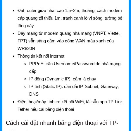
Mercusys
Đặt router giữa nhà, cao 1.5–2m, thoáng, cách modem
Mercusys Router WiFi
cáp quang tối thiểu 1m, tránh cạnh lò vi sóng, tường bê
tông dày
Mercusys Switch
Dây mạng từ modem quang nhà mạng (VNPT, Viettel,
Mercusys 4G
FPT) sẵn sàng cắm vào cổng WAN màu xanh của
WR820N
Linksys
Thông tin kết nối Internet:
Linksys Router WiFi
PPPoE: cần Username/Password do nhà mạng
cấp
Linksys Switch
IP động (Dynamic IP): cắm là chạy
Linksys WiFi
IP tĩnh (Static IP): cần dải IP, Subnet, Gateway,
DNS
Phụ kiện Linksys
Điện thoại/máy tính có kết nối WiFi, tải sẵn app TP-Link
Tether nếu cài bằng điện thoại
H3C
Cách cài đặt nhanh bằng điện thoại với TP-
Wireless