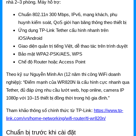
nhà 2–3 phòng. Máy hỗ trợ:
NetMax Router
Chuẩn 802.11n 300 Mbps, IPv6, mạng khách, phụ
NetMax Switch
huynh kiểm soát, QoS giới hạn băng thông theo thiết bị
NetMax WiFi
Ứng dụng TP-Link Tether cấu hình nhanh trên
iOS/Android
Phụ Kiện NetMax
Giao diện quản trị tiếng Việt, dễ thao tác trên trình duyệt
Bảo mật WPA2-PSK/AES, WPS
Chế độ Router hoặc Access Point
Huawei
Theo kỹ sư Nguyễn Minh An (12 năm thi công WiFi doanh
Huawei Router WiFi
nghiệp): “Điểm mạnh của WR820N là cấu hình cực nhanh qua
Huawei WiFi 4G/5G
Tether, đủ đáp ứng nhu cầu lướt web, họp online, camera IP
1080p với 10–15 thiết bị đồng thời trong hộ gia đình.”
Huawei eKitEngine
Tham khảo thông số chính thức từ TP-Link:
https://www.tp-
Phụ Kiện Huawei
link.com/vn/home-networking/wifi-router/tl-wr820n/
WAC
Chuẩn bị trước khi cài đặt