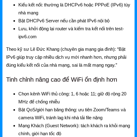
Kiểu kết nối: thường là DHCPv6 hoặc PPPoE (IPv6) tùy
nhà mạng
Bật DHCPv6 Server nếu cần phát IPv6 nội bộ
Lưu, khởi động lại router và kiểm tra kết nối trên test-
ipv6.com
Theo kỹ sư Lê Đức Khang (chuyên gia mạng gia đình): “Bật
IPv6 giúp truy cập nhiều dịch vụ mới nhanh hơn, nhưng phải
đúng kiểu kết nối của nhà mạng, sai là mất mạng ngay.”
Tinh chỉnh nâng cao để WiFi ổn định hơn
Chọn kênh WiFi thủ công: 1, 6 hoặc 11; giữ độ rộng 20
MHz để chống nhiễu
Bật QoS/giới hạn băng thông: ưu tiên Zoom/Teams và
camera WiFi, tránh lag khi nhà tải file nặng
Mạng Khách (Guest Network): tách khách ra khỏi mạng
chính, giới hạn tốc độ