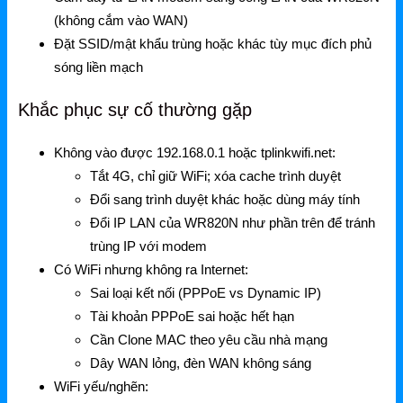
(không cắm vào WAN)
Đặt SSID/mật khẩu trùng hoặc khác tùy mục đích phủ
sóng liền mạch
Khắc phục sự cố thường gặp
Không vào được 192.168.0.1 hoặc tplinkwifi.net:
Tắt 4G, chỉ giữ WiFi; xóa cache trình duyệt
Đổi sang trình duyệt khác hoặc dùng máy tính
Đổi IP LAN của WR820N như phần trên để tránh
trùng IP với modem
Có WiFi nhưng không ra Internet:
Sai loại kết nối (PPPoE vs Dynamic IP)
Tài khoản PPPoE sai hoặc hết hạn
Cần Clone MAC theo yêu cầu nhà mạng
Dây WAN lỏng, đèn WAN không sáng
WiFi yếu/nghẽn: