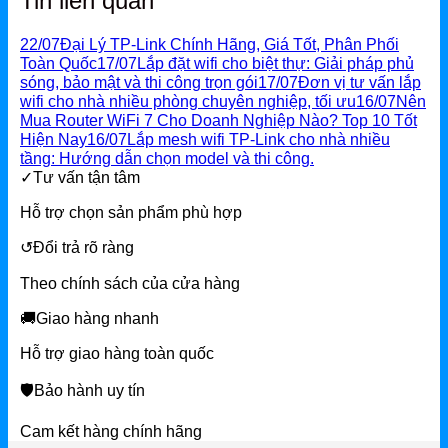
Tin liên quan
22/07
Đại Lý TP-Link Chính Hãng, Giá Tốt, Phân Phối
Toàn Quốc
17/07
Lắp đặt wifi cho biệt thự: Giải pháp phủ
sóng, bảo mật và thi công trọn gói
17/07
Đơn vị tư vấn lắp
wifi cho nhà nhiều phòng chuyên nghiệp, tối ưu
16/07
Nên
Mua Router WiFi 7 Cho Doanh Nghiệp Nào? Top 10 Tốt
Hiện Nay
16/07
Lắp mesh wifi TP-Link cho nhà nhiều
tầng: Hướng dẫn chọn model và thi công.
✓
Tư vấn tận tâm
Hỗ trợ chọn sản phẩm phù hợp
↺
Đổi trả rõ ràng
Theo chính sách của cửa hàng
🚚
Giao hàng nhanh
Hỗ trợ giao hàng toàn quốc
🛡
Bảo hành uy tín
Cam kết hàng chính hãng