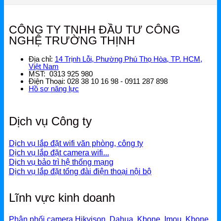
CÔNG TY TNHH ĐẦU TƯ CÔNG
NGHỆ TRƯỜNG THỊNH
Địa chỉ:
14 Trịnh Lỗi, Phường Phú Thọ Hòa, TP. HCM,
Việt Nam
MST: 0313 925 980
Điện Thoại: 028 38 10 16 98 - 0911 287 898
Hồ sơ năng lực
Dịch vụ Công ty
Dịch vụ lắp đặt wifi văn phòng, công ty
Dịch vụ lắp đặt camera wifi...
Dịch vụ bảo trì hệ thống mạng
Dịch vụ lắp đặt tổng đài điện thoại nội bộ
Lĩnh vực kinh doanh
Phân phối camera Hikvison, Dahua, Kbone, Imou, Kbone,