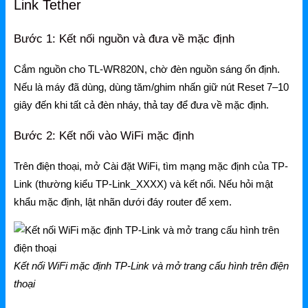
Link Tether
Gateway
Switch
Bước 1: Kết nối nguồn và đưa về mặc định
Home Router WiFi
Cắm nguồn cho TL-WR820N, chờ đèn nguồn sáng ổn định.
Nếu là máy đã dùng, dùng tăm/ghim nhấn giữ nút Reset 7–10
giây đến khi tất cả đèn nháy, thả tay để đưa về mặc định.
EnGenius
Bước 2: Kết nối vào WiFi mặc định
EnGenius Router
Trên điện thoại, mở Cài đặt WiFi, tìm mạng mặc định của TP-
EnGenius Switch
Link (thường kiểu TP-Link_XXXX) và kết nối. Nếu hỏi mật
EnGenius WiFi
khẩu mặc định, lật nhãn dưới đáy router để xem.
Phụ kiện EnGenius
EnGenius Controller
Kết nối WiFi mặc định TP-Link và mở trang cấu hình trên điện
Ruijie
thoại