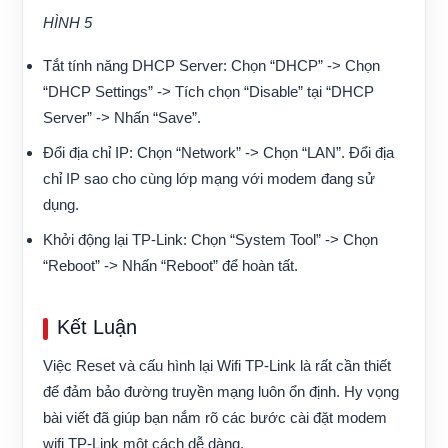
HÌNH 5
Tắt tính năng DHCP Server:
Chọn “DHCP” -> Chọn
“DHCP Settings” -> Tích chọn “Disable” tại “DHCP
Server” -> Nhấn “Save”.
Đổi địa chỉ IP:
Chọn “Network” -> Chọn “LAN”. Đổi địa
chỉ IP sao cho cùng lớp mạng với modem đang sử
dụng.
Khởi động lại TP-Link:
Chọn “System Tool” -> Chọn
“Reboot” -> Nhấn “Reboot” để hoàn tất.
Kết Luận
Việc Reset và cấu hình lại Wifi TP-Link là rất cần thiết
để đảm bảo đường truyền mạng luôn ổn định. Hy vọng
bài viết đã giúp bạn nắm rõ các bước cài đặt modem
wifi TP-Link một cách dễ dàng.