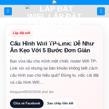
Bỏ
qua
nội
dung
Lắp đặt wifi
Cấu Hình Wifi TP-Link: Dễ Như
Ăn Kẹo Với 5 Bước Đơn Giản
Bạn vừa tậu cho mình một chiếc router Wifi TP-
Link xịn xò nhưng lại băn khoăn không biết cách
cấu hình sao cho hiệu quả? Đừng lo, việc cài đặt
và cấu hình Wifi…
thinguyen
05/02/2024
5 phút đọc
Chia sẻ Facebook
Sao chép liên kết