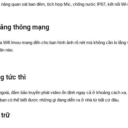
hả năng quan sát ban đêm, tích hợp Mic, chống nước IP67, kết nối W
 băng thông mạng
 Wifi Imou mang đến cho bạn hình ảnh rõ nét mà không cần lo lắng 
ăn nào.
g tức thì
goài, đảm bảo truyền phát video ổn định ngay cả ở khoảng cách xa. 
 bạn có thể biết được những gì đang diễn ra ở nhà từ bất cứ đâu.
 trữ