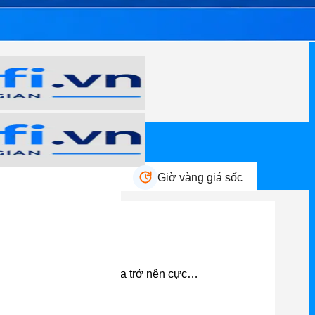
n mãi HOT
Giờ vàng giá sốc
nh và tài sản của chúng ta trở nên cực…