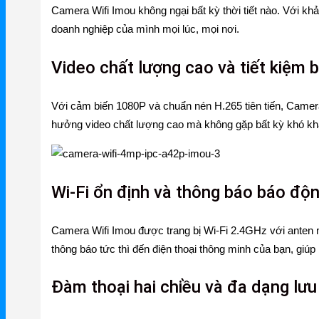
Camera Wifi Imou không ngại bất kỳ thời tiết nào. Với k
Mercusys
doanh nghiệp của mình mọi lúc, mọi nơi.
Mercusys Router WiFi
Video chất lượng cao và tiết kiệm
Mercusys Switch
Với cảm biến 1080P và chuẩn nén H.265 tiên tiến, Camera
Mercusys 4G
hưởng video chất lượng cao mà không gặp bất kỳ khó kh
Linksys
Linksys Router WiFi
Wi-Fi ổn định và thông báo báo độn
Linksys Switch
Linksys WiFi
Camera Wifi Imou được trang bị Wi-Fi 2.4GHz với anten n
thông báo tức thì đến điện thoại thông minh của bạn, giúp
Phụ kiện Linksys
H3C
Đàm thoại hai chiều và đa dạng lưu
Wireless