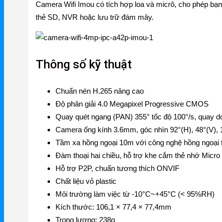
Camera Wifi Imou có tích hợp loa và micrô, cho phép bạn
Gateway
thẻ SD, NVR hoặc lưu trữ đám mây.
Switch
Home Router WiFi
Thông số kỹ thuật
Chuẩn nén H.265 nâng cao
EnGenius
Độ phân giải 4.0 Megapixel Progressive CMOS
EnGenius Router
Quay quét ngang (PAN) 355° tốc độ 100°/s, quay d
Camera ống kính 3.6mm, góc nhìn 92°(H), 48°(V), 
EnGenius Switch
Tầm xa hồng ngoại 10m với công nghệ hồng ngoại 
EnGenius WiFi
Đàm thoại hai chiều, hỗ trợ khe cắm thẻ nhớ Mic
Hỗ trợ P2P, chuẩn tương thích ONVIF
Phụ kiện EnGenius
Chất liệu vỏ plastic
EnGenius Controller
Môi trường làm việc từ -10°C~+45°C (< 95%RH)
Kích thước: 106,1 × 77,4 × 77,4mm
Ruijie
Trọng lượng: 238g