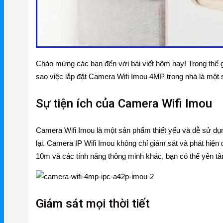
Firewall – Tường lửa
NetMax Router
NetMax Switch
NetMax WiFi
Chào mừng các bạn đến với bài viết hôm nay! Trong thế giớ
sao việc lắp đặt Camera Wifi Imou 4MP trong nhà là một 
Phụ Kiện NetMax
Sự tiện ích của Camera Wifi Imou
Huawei
Camera Wifi Imou là một sản phẩm thiết yếu và dễ sử dụn
Huawei Router WiFi
lại. Camera IP Wifi Imou không chỉ giám sát và phát hiện
Huawei WiFi 4G/5G
10m và các tính năng thông minh khác, bạn có thể yên tâm
Huawei eKitEngine
Phụ Kiện Huawei
Giám sát mọi thời tiết
WAC