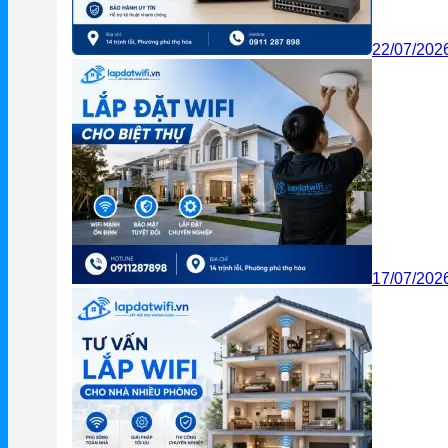
Grandstream Thiết bị Hội Nghị
22/07/202
DLink
DLink Router
DLink Switch
DLink WiFi
Phụ Kiện DLink
DLink 4G
17/07/202