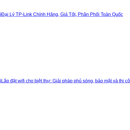
6
Đại Lý TP-Link Chính Hãng, Giá Tốt, Phân Phối Toàn Quốc
6
Lắp đặt wifi cho biệt thự: Giải pháp phủ sóng, bảo mật và thi cô