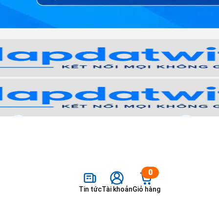
Zalo/Tư vấn:
0911 287 898
Khuyế
à
0
Tin tức
Tài khoản
Giỏ hàng
hế giới ngày càng phát triển của công nghệ, việc bảo vệ gia đì