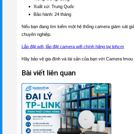
Xuất xứ: Trung Quốc
Ruijie Gateway
Bảo hành: 24 tháng
Ruijie Switch
Nếu bạn đang tìm kiếm một hệ thống camera giám sát giá 
Ruijie WiFi
chuyên nghiệp.
Phụ kiện Ruijie
Lắp đặt wifi, lắp đặt camera wifi chính hãng tại tphcm
Ruijie Firewall
Hãy bảo vệ gia đình và tài sản của bạn với Camera Imou
Ruijie PTP/PTMP
Bài viết liên quan
Grandstream
Grandstream Router
Grandstream Switch
Grandstream WiFi
Grandstream Tổng Đài