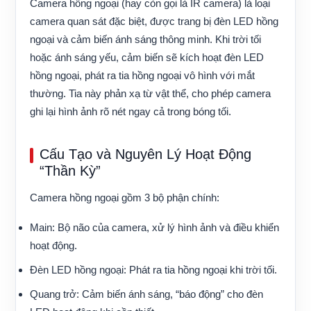
Camera hồng ngoại (hay còn gọi là IR camera) là loại
camera quan sát đặc biệt, được trang bị đèn LED hồng
ngoại và cảm biến ánh sáng thông minh. Khi trời tối
hoặc ánh sáng yếu, cảm biến sẽ kích hoạt đèn LED
hồng ngoại, phát ra tia hồng ngoại vô hình với mắt
thường. Tia này phản xạ từ vật thể, cho phép camera
ghi lại hình ảnh rõ nét ngay cả trong bóng tối.
Cấu Tạo và Nguyên Lý Hoạt Động
“Thần Kỳ”
Camera hồng ngoại gồm 3 bộ phận chính:
Main:
Bộ não của camera, xử lý hình ảnh và điều khiển
hoạt động.
Đèn LED hồng ngoại:
Phát ra tia hồng ngoại khi trời tối.
Quang trở:
Cảm biến ánh sáng, “báo động” cho đèn