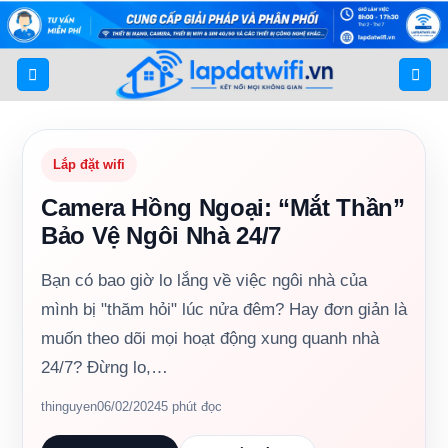
Bỏ
qua
nội
dung
Lắp đặt wifi
Camera Hồng Ngoại: “Mắt Thần”
Bảo Vệ Ngôi Nhà 24/7
Bạn có bao giờ lo lắng về việc ngôi nhà của
mình bị "thăm hỏi" lúc nửa đêm? Hay đơn giản là
muốn theo dõi mọi hoạt động xung quanh nhà
24/7? Đừng lo,…
thinguyen
06/02/2024
5 phút đọc