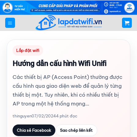
Bỏ
qua
nội
dung
Lắp đặt wifi
Hướng dẫn cấu hình Wifi Unifi
Các thiết bị AP (Access Point) thường được
cấu hình qua giao diện web để quản lý từng
thiết bị một. Tuy nhiên, khi có nhiều thiết bị
AP trong một hệ thống mạng…
thinguyen
07/02/2024
4 phút đọc
Chia sẻ Facebook
Sao chép liên kết