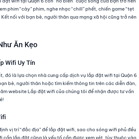
p đặt wifi tại Quận 6
còn “hô biến” cuộc sống của bạn trở nên
 xem phim “cày” phim, nghe nhạc “chill” phết, chiến game “tẹt
. Kết nối với bạn bè, người thân qua mạng xã hội cũng trở nên
 Như Ăn Kẹo
 Wifi Uy Tín
t, đó là lựa chọn nhà cung cấp dịch vụ
lắp đặt wifi tại Quận 6
bạn bè, người thân hoặc tìm kiếm thông tin trên các diễn đàn,
thăm website
Lắp đặt wifi
của chúng tôi để nhận được tư vấn
é!
ifi
nh vị trí “đắc địa” để lắp đặt wifi, sao cho sóng wifi phủ đều
fi cần lắp đặt cũng là yếu tố cần được xem xét, tùy thuộc vào