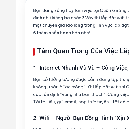
Bạn đang sống hay làm việc tại Quận 6 năng 
định như kiềng ba chân? Vậy thì
lắp đặt wifi t
một chuyên gia lão làng trong lĩnh vực lắp đặt
6 thêm phần hoàn hảo nhé!
Tầm Quan Trọng Của Việc Lắp
1. Internet Nhanh Vù Vù – Công Việc
Bạn có tưởng tượng được cảnh đang tập trung 
không, thật là “ác mộng”! Khi
lắp đặt wifi tại 
cao, ổn định “vững như bàn thạch”. Công việc,
Tải tài liệu, gửi email, họp trực tuyến… tất cả
2. Wifi – Người Bạn Đồng Hành “Xịn 