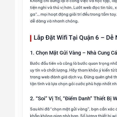
Không chỉ dừng lại ở công việc và học tập,
lắ
tiện nghi và thú vị hơn. Lướt web đọc tin tức,
ga”… mọi hoạt động giải trí đều trong tầm tay
dễ dàng và nhanh chóng.
Lắp Đặt Wifi Tại Quận 6 – Dễ
1. Chọn Mặt Gửi Vàng – Nhà Cung Cấp
Bước đầu tiên và cũng là bước quan trọng nhấ
uy tín và chất lượng. Hãy tham khảo ý kiến từ 
trang web đánh giá dịch vụ. Đừng quên ghé 
tận tình và lựa chọn gói cước phù hợp nhất nh
2. “Soi” Vị Trí, “Điểm Danh” Thiết Bị W
Sau khi đã “chọn mặt gửi vàng”, bạn cần xác đị
khắp không gian nhà bạn. Số lượng thiết bị wi