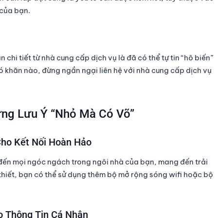
 của bạn.
hi tiết từ nhà cung cấp dịch vụ là đã có thể tự tin “hô biến”
khó khăn nào, đừng ngần ngại liên hệ với nhà cung cấp dịch vụ
hững Lưu Ý “Nhỏ Mà Có Võ”
Cho Kết Nối Hoàn Hảo
” đến mọi ngóc ngách trong ngôi nhà của bạn, mang đến trải
 thiết, bạn có thể sử dụng thêm bộ mở rộng sóng wifi hoặc bộ
ho Thông Tin Cá Nhân