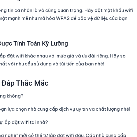
ng tin cá nhân là vô cùng quan trọng. Hãy đặt mật khẩu wifi
mật mạnh mẽ như mã hóa WPA2 để bảo vệ dữ liệu của bạn
 Được Tính Toán Kỹ Lưỡng
lắp đặt wifi
khác nhau với mức giá và ưu đãi riêng. Hãy so
ất với nhu cầu sử dụng và túi tiền của bạn nhé!
ải Đáp Thắc Mắc
ượng không?
ạn lựa chọn nhà cung cấp dịch vụ uy tín và chất lượng nhé!
ự lắp đặt wifi tại nhà?
g nghệ” mới có thể tự lắp đặt wifi đâu. Các nhà cung cấp