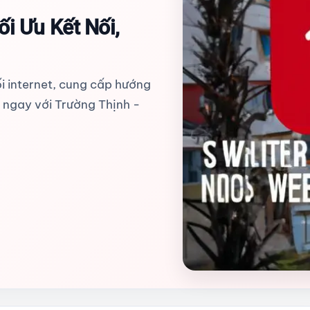
ối Ưu Kết Nối,
ối internet, cung cấp hướng
u ngay với Trường Thịnh -