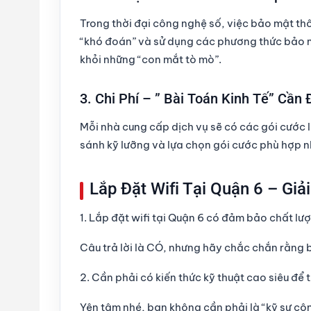
Trong thời đại công nghệ số, việc bảo mật thô
“khó đoán” và sử dụng các phương thức bảo 
khỏi những “con mắt tò mò”.
3. Chi Phí – ” Bài Toán Kinh Tế” Cần
Mỗi nhà cung cấp dịch vụ sẽ có các gói cước
sánh kỹ lưỡng và lựa chọn gói cước phù hợp nh
Lắp Đặt Wifi Tại Quận 6 – Gi
1. Lắp đặt wifi tại Quận 6 có đảm bảo chất l
Câu trả lời là CÓ, nhưng hãy chắc chắn rằng b
2. Cần phải có kiến thức kỹ thuật cao siêu để t
Yên tâm nhé, bạn không cần phải là “kỹ sư côn