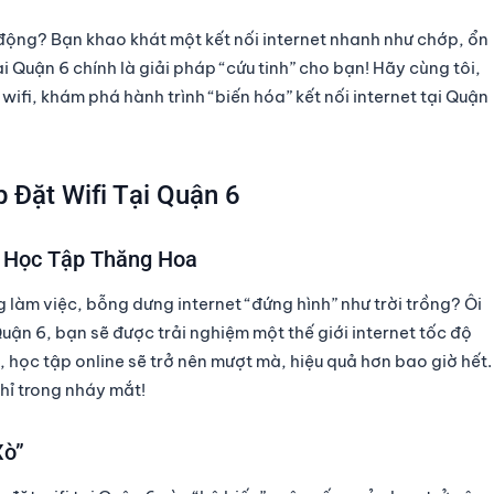
động? Bạn khao khát một kết nối internet nhanh như chớp, ổn
ại Quận 6
chính là giải pháp “cứu tinh” cho bạn! Hãy cùng tôi,
 wifi, khám phá hành trình “biến hóa” kết nối internet tại Quận
 Đặt Wifi Tại Quận 6
, Học Tập Thăng Hoa
làm việc, bỗng dưng internet “đứng hình” như trời trồng? Ôi
Quận 6
, bạn sẽ được trải nghiệm một thế giới internet tốc độ
 học tập online sẽ trở nên mượt mà, hiệu quả hơn bao giờ hết.
 chỉ trong nháy mắt!
Xò”