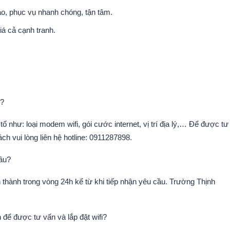
ao, phục vụ nhanh chóng, tận tâm.
iá cả cạnh tranh.
h
u?
tố như: loại modem wifi, gói cước internet, vị trí địa lý,… Để được tư
ch vui lòng liên hệ hotline:
0911287898
.
lâu?
n thành trong vòng 24h kể từ khi tiếp nhận yêu cầu. Trường Thịnh
 để được tư vấn và lắp đặt wifi?