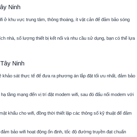
Tây Ninh
fi ở khu vực trung tâm, thông thoáng, ít vật cản để đảm bảo sóng
ch nhà, số lượng thiết bị kết nối và nhu cầu sử dụng, bạn có thể lựa
 Tây Ninh
ẽ khảo sát thực tế để đưa ra phương án lắp đặt tối ưu nhất, đảm bảo
 hạ tầng mạng đến vị trí đặt modem wifi, sau đó đấu nối modem với
ật khẩu cho wifi, đồng thời thiết lập các thông số kỹ thuật để đảm
, đảm bảo wifi hoạt động ổn định, tốc độ đường truyền đạt chuẩn