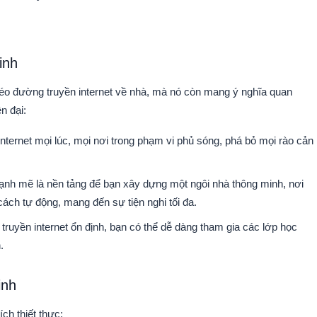
inh
 kéo đường truyền internet về nhà, mà nó còn mang ý nghĩa quan
n đại:
internet mọi lúc, mọi nơi trong phạm vi phủ sóng, phá bỏ mọi rào cản
ạnh mẽ là nền tảng để bạn xây dựng một ngôi nhà thông minh, nơi
 cách tự động, mang đến sự tiện nghi tối đa.
ruyền internet ổn định, bạn có thể dễ dàng tham gia các lớp học
.
inh
ch thiết thực: