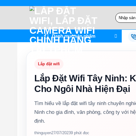
Bỏ
qua
Tìm
nội
kiếm:
dung
Danh mục sản phẩm
Lắp đặt wifi
Lắp Đặt Wifi Tây Ninh: K
Cho Ngôi Nhà Hiện Đại
Tìm hiểu về lắp đặt wifi tây ninh chuyên nghi
Ninh cho gia đình, văn phòng, công ty với hệ
định.
thinguyen
27/07/2023
9 phút đọc