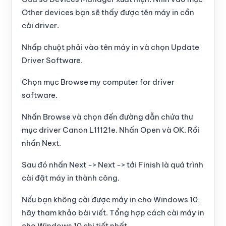
Other devices
bạn sẽ thấy được tên máy in cần
cài driver.
Nhấp chuột phải vào tên máy in và chọn
Update
Driver Software
.
Chọn mục Browse my computer for driver
software.
Nhấn
Browse
và chọn đến đường dẫn chứa thư
mục driver Canon L11121e. Nhấn
Open
và
OK
. Rồi
nhấn
Next
.
Sau đó nhấn
Next
->
Next
-> tới
Finish
là quá trình
cài đặt máy in thành công.
Nếu bạn không cài được máy in cho Windows 10,
hãy tham khảo bài viết.
Tổng hợp cách cài máy in
cho Windows 10 chi tiết nhất
.