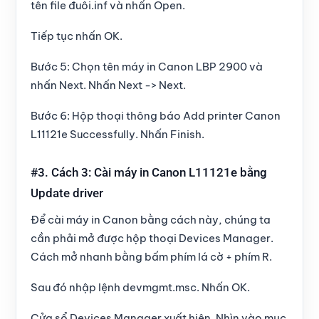
tên file đuôi.inf
và nhấn
Open
.
Tiếp tục nhấn
OK
.
Bước 5:
Chọn tên máy in
Canon LBP 2900
và
nhấn
Next
. Nhấn
Next
->
Next
.
Bước 6: Hộp thoại thông báo Add printer Canon
L11121e Successfully. Nhấn
Finish
.
#3. Cách 3: Cài máy in Canon L11121e bằng
Update driver
Để cài máy in
Canon
bằng cách này, chúng ta
cần phải mở được hộp thoại
Devices Manager
.
Cách mở nhanh bằng bấm
phím lá cờ + phím R
.
Sau đó nhập lệnh
devmgmt.msc
. Nhấn
OK
.
Cửa sổ
Devices Manager
xuất hiện. Nhìn vào mục