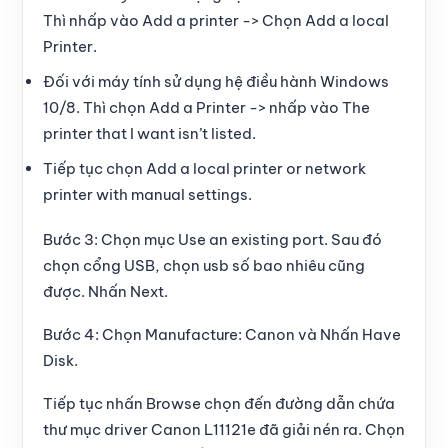
Thì nhấp vào Add a printer -> Chọn
Add a local
Printer
.
Đối với máy tính sử dụng
hệ điều hành Windows
10/8
. Thì chọn Add a Printer -> nhấp vào The
printer that I want isn’t listed.
Tiếp tục chọn Add a local printer or network
printer with manual settings.
Bước 3:
Chọn mục Use an existing port. Sau đó
chọn
cổng USB
, chọn usb số bao nhiêu cũng
được. Nhấn
Next
.
Bước 4:
Chọn
Manufacture
: Canon và Nhấn
Have
Disk
.
Tiếp tục nhấn
Browse
chọn đến đường dẫn chứa
thư mục driver Canon L11121e đã giải nén ra. Chọn