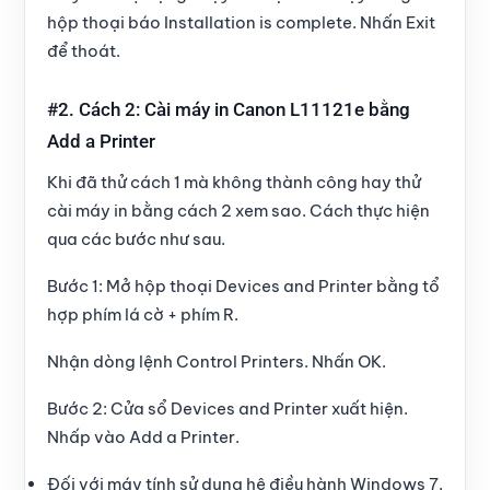
hộp thoại báo Installation is complete. Nhấn
Exit
để thoát.
#2. Cách 2: Cài máy in Canon L11121e bằng
Add a Printer
Khi đã thử cách 1 mà
không thành công
hay thử
cài máy in bằng cách 2 xem sao. Cách thực hiện
qua các bước như sau.
Bước 1:
Mở hộp thoại Devices and Printer bằng tổ
hợp phím
lá cờ + phím R
.
Nhận dòng lệnh Control Printers. Nhấn
OK
.
Bước 2:
Cửa sổ
Devices and Printer
xuất hiện.
Nhấp vào Add a Printer.
Đối với máy tính sử dụng
hệ điều hành Windows 7
.