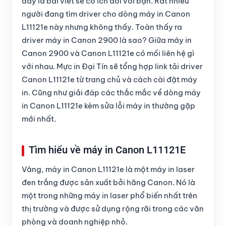
đây là bài viết sẽ có ích đối với bạn. Rất nhiều
người đang tìm driver cho dòng
máy in Canon
L11121e
này nhưng không thấy. Toàn thấy ra
driver máy in Canon 2900 là sao? Giữa máy in
Canon 2900 và Canon L11121e có mối liên hệ gì
với nhau. Mực in Đại Tín sẽ tổng hợp
link tải driver
Canon L11121e
từ trang chủ và cách cài đặt máy
in. Cũng như giải đáp các thắc mắc về dòng
máy
in Canon L11121e
kèm sửa lỗi máy in thường gặp
mới nhất.
Tìm hiểu về máy in Canon L11121E
Vâng, máy in Canon L11121e là một máy in laser
đen trắng được sản xuất bởi hãng Canon. Nó là
một trong những máy in laser phổ biến nhất trên
thị trường và được sử dụng rộng rãi trong các văn
phòng và doanh nghiệp nhỏ.