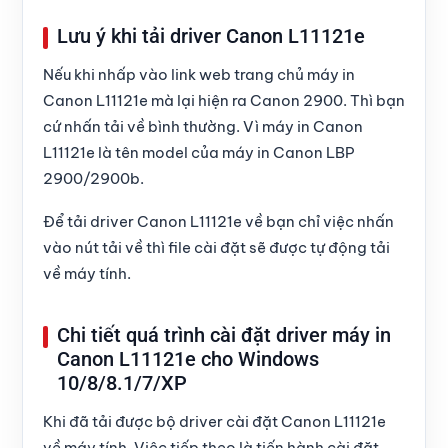
Lưu ý khi tải driver Canon L11121e
Nếu khi nhấp vào link web trang chủ máy in
Canon L11121e mà lại hiện ra Canon 2900. Thì bạn
cứ nhấn
tải về
bình thường. Vì máy in
Canon
L11121e
là tên model của máy in Canon LBP
2900/2900b.
Để
tải driver Canon L11121e
về bạn chỉ việc nhấn
vào
nút tải về
thì file cài đặt sẽ được tự động tải
về máy tính.
Chi tiết quá trình cài đặt driver máy in
Canon L11121e cho Windows
10/8/8.1/7/XP
Khi đã tải được
bộ driver cài đặt Canon L11121e
về máy tính. Việc tiếp theo là tiến hành cài đặt