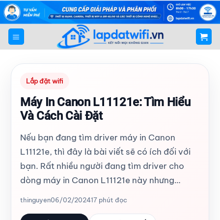
Bỏ
qua
nội
dung
Lắp đặt wifi
Máy In Canon L11121e: Tìm Hiểu
Và Cách Cài Đặt
Nếu bạn đang tìm driver máy in Canon
L11121e, thì đây là bài viết sẽ có ích đối với
bạn. Rất nhiều người đang tìm driver cho
dòng máy in Canon L11121e này nhưng…
thinguyen
06/02/2024
17 phút đọc