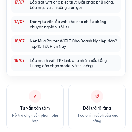
Lắp đặt wifi cho biệt thự: Giải pháp phủ sóng,
17/07
bảo mật và thi công trọn gói
Đơn vị tư vấn lắp wifi cho nhà nhiều phòng
17/07
chuyên nghiệp, tối ưu
Nên Mua Router WiFi 7 Cho Doanh Nghiệp Nào?
16/07
Top 10 Tốt Hiện Nay
Lắp mesh wifi TP-Link cho nhà nhiều tầng:
16/07
Hướng dẫn chọn model và thi công.
✓
↺
Tư vấn tận tâm
Đổi trả rõ ràng
Hỗ trợ chọn sản phẩm phù
Theo chính sách của cửa
hợp
hàng