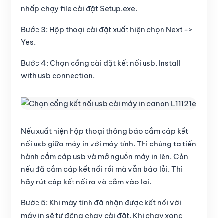
nhấp chạy file cài đặt
Setup.exe
.
Bước 3:
Hộp thoại cài đặt xuất hiện chọn
Next
->
Yes
.
Bước 4:
Chọn cổng cài đặt kết nối usb.
Install
with usb connection
.
Nếu xuất hiện
hộp thoại thông báo cắm cáp kết
nối usb
giữa máy in với máy tính. Thì chúng ta tiến
hành cắm cáp usb và mở nguồn máy in lên. Còn
nếu đã cắm cáp kết nối rồi mà vẫn báo lỗi. Thì
hãy rút cáp kết nối ra và cắm vào lại.
Bước 5:
Khi
máy tính đã nhận được kết nối với
máy in
sẽ tự động chạy cài đặt. Khi chạy xong