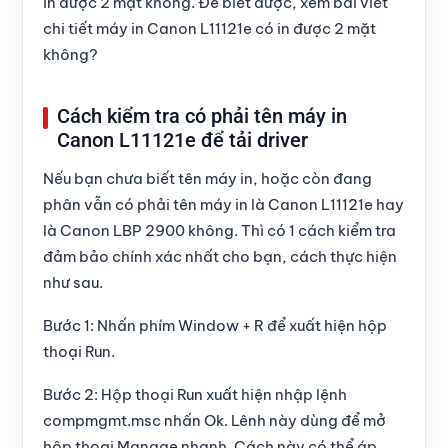
in được 2 mặt không. Để biết được,
xem bài viết
chi tiết máy in Canon L11121e có in được 2 mặt
không?
Cách kiểm tra có phải tên máy in
Canon L11121e để tải driver
Nếu bạn chưa biết
tên máy in
, hoặc còn đang
phân vẫn có phải tên máy in là
Canon L11121e
hay
là Canon LBP 2900 không. Thì có 1 cách kiểm tra
đảm bảo chính xác nhất cho bạn, cách thực hiện
như sau.
Bước 1:
Nhấn phím
Window + R
để xuất hiện hộp
thoại
Run
.
Bước 2:
Hộp thoại Run xuất hiện nhập lệnh
compmgmt.msc nhấn
Ok
. Lênh này dùng để mở
hộp thoại
Manage
nhanh. Cách này có thể áp