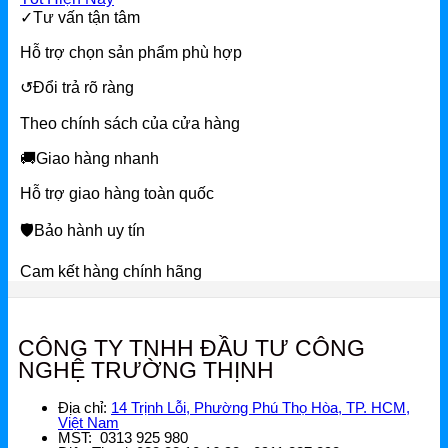
Ruijie Gateway
✓
Tư vấn tận tâm
Ruijie Switch
Hỗ trợ chọn sản phẩm phù hợp
Ruijie WiFi
↺
Đổi trả rõ ràng
Phụ kiện Ruijie
Theo chính sách của cửa hàng
🚚
Giao hàng nhanh
Ruijie Firewall
Hỗ trợ giao hàng toàn quốc
Ruijie PTP/PTMP
🛡
Bảo hành uy tín
Grandstream
Cam kết hàng chính hãng
Grandstream Router
Grandstream Switch
CÔNG TY TNHH ĐẦU TƯ CÔNG
NGHỆ TRƯỜNG THỊNH
Grandstream WiFi
Grandstream Tổng Đài
Địa chỉ:
14 Trịnh Lỗi, Phường Phú Thọ Hòa, TP. HCM,
Việt Nam
MST: 0313 925 980