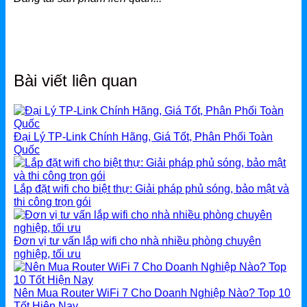
Gateway
Switch
Home Router WiFi
Bài viết liên quan
EnGenius
Đại Lý TP-Link Chính Hãng, Giá Tốt, Phân Phối Toàn
EnGenius Router
Quốc
EnGenius Switch
Lắp đặt wifi cho biệt thự: Giải pháp phủ sóng, bảo mật và
EnGenius WiFi
thi công trọn gói
Phụ kiện EnGenius
Đơn vị tư vấn lắp wifi cho nhà nhiều phòng chuyên
EnGenius Controller
nghiệp, tối ưu
Ruijie
Nên Mua Router WiFi 7 Cho Doanh Nghiệp Nào? Top 10
Tốt Hiện Nay