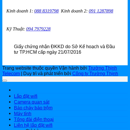
Kinh doanh 1
:
088 8319798
Kinh doanh 2
:
091 1287898
Kỹ Thuật:
094 7979228
Giấy chứng nhận ĐKKD do Sở Kế hoạch và Đầu
tư TP.HCM cấp ngày 21/07/2016
Trang website thuộc quyền Vận hành bởi
Trường Thịnh
Telecom
| Duy trì và phát triển bởi
Công ty Trường Thịnh
Lắp đặt wifi
Camera quan sát
Báo cháy báo trộm
Máy tính
Tổng đài điện thoại
Liên hệ lắp đặt wifi