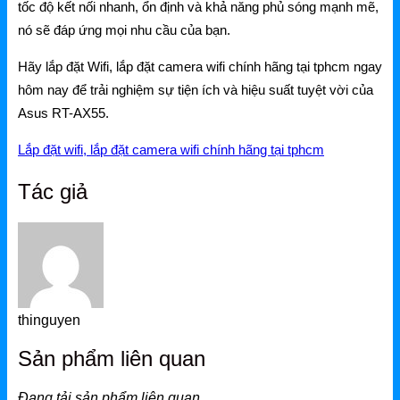
Mercusys
tốc độ kết nối nhanh, ổn định và khả năng phủ sóng mạnh mẽ,
nó sẽ đáp ứng mọi nhu cầu của bạn.
Mercusys Router WiFi
Hãy lắp đặt Wifi, lắp đặt camera wifi chính hãng tại tphcm ngay
Mercusys Switch
hôm nay để trải nghiệm sự tiện ích và hiệu suất tuyệt vời của
Asus RT-AX55.
Mercusys 4G
Lắp đặt wifi, lắp đặt camera wifi chính hãng tại tphcm
Linksys
Tác giả
Linksys Router WiFi
Linksys Switch
Linksys WiFi
Phụ kiện Linksys
thinguyen
H3C
Sản phẩm liên quan
Wireless
Đang tải sản phẩm liên quan...