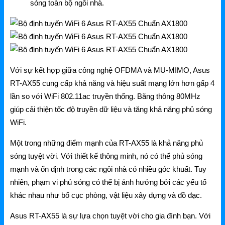
sóng toàn bộ ngôi nhà.
NetMax Router
NetMax Switch
NetMax WiFi
Phụ Kiện NetMax
Với sự kết hợp giữa công nghệ OFDMA và MU-MIMO, Asus
RT-AX55 cung cấp khả năng và hiệu suất mạng lớn hơn gấp 4
lần so với WiFi 802.11ac truyền thống. Băng thông 80MHz
Huawei
giúp cải thiện tốc độ truyền dữ liệu và tăng khả năng phủ sóng
WiFi.
Huawei Router WiFi
Một trong những điểm mạnh của RT-AX55 là khả năng phủ
Huawei WiFi 4G/5G
sóng tuyệt vời. Với thiết kế thông minh, nó có thể phủ sóng
Huawei eKitEngine
mạnh và ổn định trong các ngôi nhà có nhiều góc khuất. Tuy
nhiên, phạm vi phủ sóng có thể bị ảnh hưởng bởi các yếu tố
Phụ Kiện Huawei
khác nhau như bố cục phòng, vật liệu xây dựng và đồ đạc.
WAC
Asus RT-AX55 là sự lựa chọn tuyệt vời cho gia đình bạn. Với