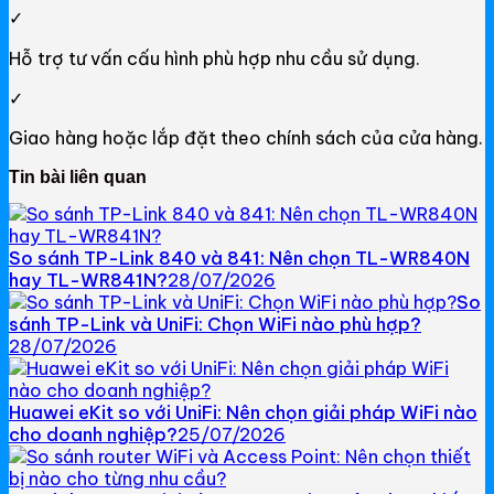
Mercusys
✓
Mercusys Router WiFi
Hỗ trợ tư vấn cấu hình phù hợp nhu cầu sử dụng.
Mercusys Switch
✓
Giao hàng hoặc lắp đặt theo chính sách của cửa hàng.
Mercusys 4G
Tin bài liên quan
Linksys
Linksys Router WiFi
So sánh TP-Link 840 và 841: Nên chọn TL-WR840N
hay TL-WR841N?
28/07/2026
Linksys Switch
So
sánh TP-Link và UniFi: Chọn WiFi nào phù hợp?
Linksys WiFi
28/07/2026
Phụ kiện Linksys
Huawei eKit so với UniFi: Nên chọn giải pháp WiFi nào
H3C
cho doanh nghiệp?
25/07/2026
Wireless