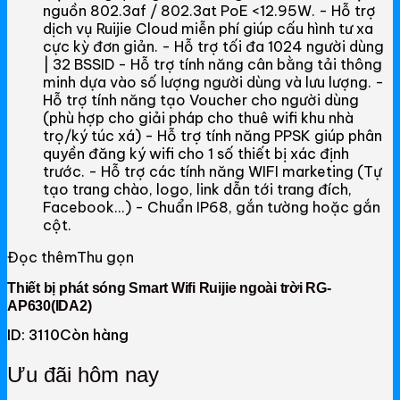
nguồn 802.3af / 802.3at PoE <12.95W. - Hỗ trợ
NetMax Router
dịch vụ Ruijie Cloud miễn phí giúp cấu hình tư xa
cực kỳ đơn giản. - Hỗ trợ tối đa 1024 người dùng
NetMax Switch
| 32 BSSID - Hỗ trợ tính năng cân bằng tải thông
minh dựa vào số lượng người dùng và lưu lượng. -
NetMax WiFi
Hỗ trợ tính năng tạo Voucher cho người dùng
(phù hợp cho giải pháp cho thuê wifi khu nhà
Phụ Kiện NetMax
trọ/ký túc xá) - Hỗ trợ tính năng PPSK giúp phân
quyền đăng ký wifi cho 1 số thiết bị xác định
trước. - Hỗ trợ các tính năng WIFI marketing (Tự
Huawei
tạo trang chào, logo, link dẫn tới trang đích,
Facebook...) - Chuẩn IP68, gắn tường hoặc gắn
Huawei Router WiFi
cột.
Đọc thêm
Thu gọn
Huawei WiFi 4G/5G
Thiết bị phát sóng Smart Wifi Ruijie ngoài trời RG-
Huawei eKitEngine
AP630(IDA2)
Phụ Kiện Huawei
ID: 3110
Còn hàng
WAC
Ưu đãi hôm nay