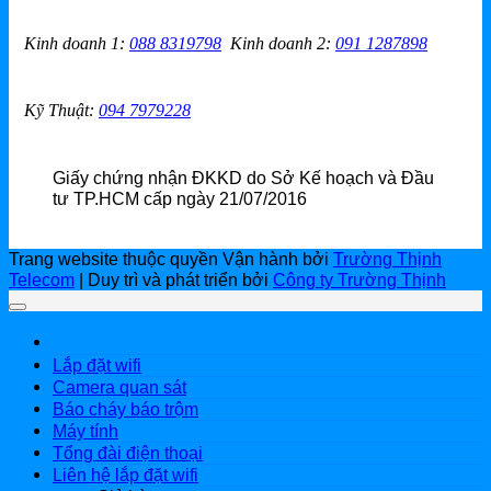
Kinh doanh 1
:
088 8319798
Kinh doanh 2
:
091 1287898
Kỹ Thuật:
094 7979228
Giấy chứng nhận ĐKKD do Sở Kế hoạch và Đầu
tư TP.HCM cấp ngày 21/07/2016
Trang website thuộc quyền Vận hành bởi
Trường Thịnh
Telecom
| Duy trì và phát triển bởi
Công ty Trường Thịnh
Lắp đặt wifi
Camera quan sát
Báo cháy báo trộm
Máy tính
Tổng đài điện thoại
Liên hệ lắp đặt wifi