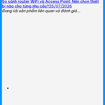
So sánh router WiFi và Access Point: Nên chọn thiết
Gateway
bị nào cho từng nhu cầu?
25/07/2026
Đang tải sản phẩm liên quan và đánh giá...
Switch
Home Router WiFi
EnGenius
EnGenius Router
EnGenius Switch
EnGenius WiFi
Phụ kiện EnGenius
EnGenius Controller
Ruijie