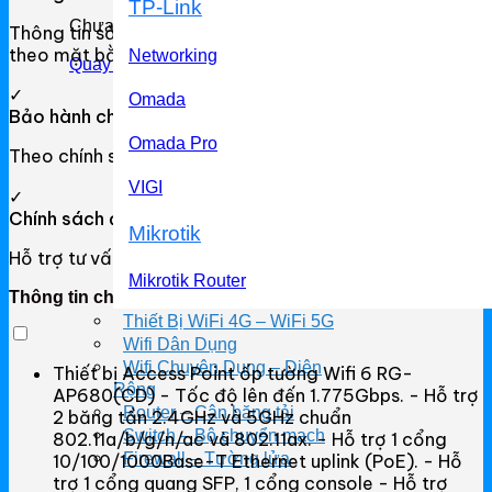
TP-Link
Chưa có sản phẩm trong giỏ hàng.
Thông tin sản phẩm rõ ràng, giá bán được cập nhật
theo mặt bằng thị trường.
Networking
Quay trở lại cửa hàng
✓
Omada
Bảo hành chính hãng
Omada Pro
Theo chính sách nhà cung cấp.
VIGI
✓
Chính sách đổi trả
Mikrotik
Hỗ trợ tư vấn và đổi trả theo chính sách cửa hàng.
Mikrotik Router
Thông tin chung
Thiết Bị WiFi 4G – WiFi 5G
Mikrotik Switch
Wifi Dân Dụng
Wifi Chuyên Dụng – Diện
Mikrotik WiFi
Thiết bị Access Point ốp tường Wifi 6 RG-
Rộng
AP680(CD) - Tốc độ lên đến 1.775Gbps. - Hỗ trợ
Router – Cân băng tải
Phụ Kiện MikroTik
2 băng tần 2.4GHz và 5GHz chuẩn
Switch – Bộ chuyển mạch
802.11a/b/g/n/ac và 802.11ax. - Hỗ trợ 1 cổng
NetMax
Firewall – Tường lửa
10/100/1000Base-T Ethernet uplink (PoE). - Hỗ
trợ 1 cổng quang SFP, 1 cổng console - Hỗ trợ