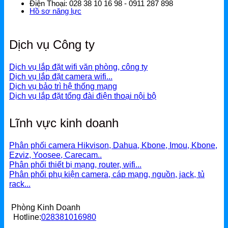
Grandstream Thiết bị Hội Nghị
Điện Thoại: 028 38 10 16 98 - 0911 287 898
9
nào
nghi
Hồ sơ năng lực
cách
cho
DLink
cải
từng
thiện
nhu
Dịch vụ Công ty
DLink Router
sóng
cầu?
hiệu
DLink Switch
quả
Dịch vụ lắp đặt wifi văn phòng, công ty
Dịch vụ lắp đặt camera wifi...
DLink WiFi
Dịch vụ bảo trì hệ thống mạng
Dịch vụ lắp đặt tổng đài điện thoại nội bộ
Phụ Kiện DLink
Lĩnh vực kinh doanh
DLink 4G
Phân phối camera Hikvison, Dahua, Kbone, Imou, Kbone,
Ezviz, Yoosee, Carecam..
Phân phối thiết bị mạng, router, wifi...
Phân phối phụ kiện camera, cáp mạng, nguồn, jack, tủ
rack...
Phòng Kinh Doanh
Hotline:
028381016980