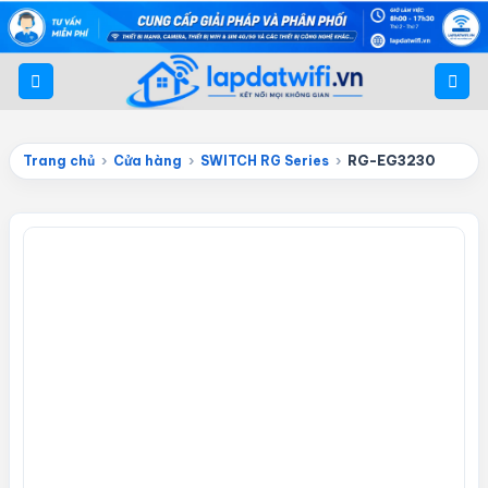
Bỏ
qua
nội
dung
Trang chủ
›
Cửa hàng
›
SWITCH RG Series
›
RG-EG3230