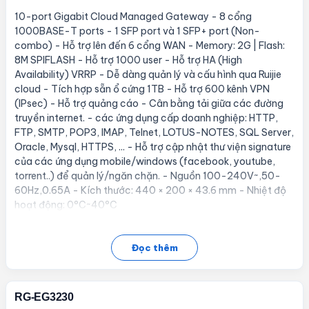
10-port Gigabit Cloud Managed Gateway - 8 cổng
1000BASE-T ports - 1 SFP port và 1 SFP+ port (Non-
combo) - Hỗ trợ lên đến 6 cổng WAN - Memory: 2G | Flash:
8M SPIFLASH - Hỗ trợ 1000 user - Hỗ trợ HA (High
Availability) VRRP - Dễ dàng quản lý và cấu hình qua Ruijie
cloud - Tích hợp sẵn ổ cứng 1TB - Hỗ trợ 600 kênh VPN
(IPsec) - Hỗ trợ quảng cáo - Cân bằng tải giữa các đường
truyền internet. - các ứng dụng cấp doanh nghiệp: HTTP,
FTP, SMTP, POP3, IMAP, Telnet, LOTUS-NOTES, SQL Server,
Oracle, Mysql, HTTPS, ... - Hỗ trợ cập nhật thư viện signature
của các ứng dụng mobile/windows (facebook, youtube,
torrent..) để quản lý/ngăn chặn. - Nguồn 100-240V~,50-
60Hz,0.65A - Kích thước: 440 × 200 × 43.6 mm - Nhiệt độ
hoạt động: 0°C~40°C
Đọc thêm
RG-EG3230