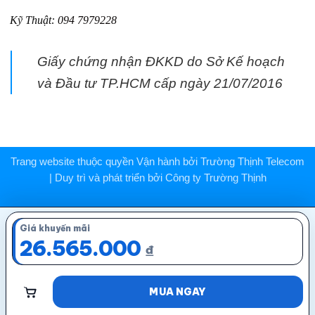
Kỹ Thuật:
094 7979228
Giấy chứng nhận ĐKKD do Sở Kế hoạch
và Đầu tư TP.HCM cấp ngày 21/07/2016
Trang website thuộc quyền Vận hành bởi
Trường Thịnh Telecom
| Duy trì và phát triển bởi
Công ty Trường Thịnh
Giá khuyến mãi
26.565.000
₫
MUA NGAY
THÊM
VÀO
GIỎ