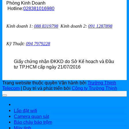
Phòng Kinh Doanh
Hotline:
028381016980
Kinh doanh 1
:
088 8319798
Kinh doanh 2
:
091 1287898
Kỹ Thuật:
094 7979228
Giấy chứng nhận ĐKKD do Sở Kế hoạch và Đầu
tư TP.HCM cấp ngày 21/07/2016
Trang website thuộc quyền Vận hành bởi
Trường Thịnh
Telecom
| Duy trì và phát triển bởi
Công ty Trường Thịnh
Lắp đặt wifi
Camera quan sát
Báo cháy báo trộm
Máy tính