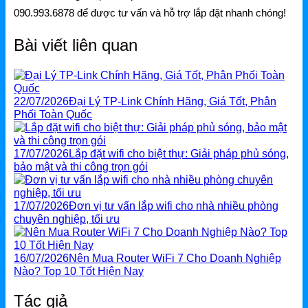
Ruijie Gateway
090.993.6878 để được tư vấn và hỗ trợ lắp đặt nhanh chóng!
Ruijie Switch
Bài viết liên quan
Ruijie WiFi
Phụ kiện Ruijie
22/07/2026
Đại Lý TP-Link Chính Hãng, Giá Tốt, Phân
Ruijie Firewall
Phối Toàn Quốc
Ruijie PTP/PTMP
17/07/2026
Lắp đặt wifi cho biệt thự: Giải pháp phủ sóng,
bảo mật và thi công trọn gói
Grandstream
Grandstream Router
17/07/2026
Đơn vị tư vấn lắp wifi cho nhà nhiều phòng
chuyên nghiệp, tối ưu
Grandstream Switch
Grandstream WiFi
16/07/2026
Nên Mua Router WiFi 7 Cho Doanh Nghiệp
Nào? Top 10 Tốt Hiện Nay
Grandstream Tổng Đài
Tác giả