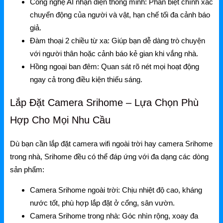
Mercusys
Công nghệ AI nhận diện thông minh:
Phân biệt chính xác
chuyển động của người và vật, hạn chế tối đa cảnh báo
Mercusys Router WiFi
giả.
Đàm thoại 2 chiều từ xa:
Giúp bạn dễ dàng trò chuyện
Mercusys Switch
với người thân hoặc cảnh báo kẻ gian khi vắng nhà.
Mercusys 4G
Hồng ngoại ban đêm:
Quan sát rõ nét mọi hoạt động
ngay cả trong điều kiện thiếu sáng.
Linksys
Lắp Đặt Camera Srihome – Lựa Chọn Phù
Linksys Router WiFi
Hợp Cho Mọi Nhu Cầu
Linksys Switch
Dù bạn cần
lắp đặt camera wifi ngoài trời
hay
camera Srihome
Linksys WiFi
trong nhà
, Srihome đều có thể đáp ứng với đa dạng các dòng
Phụ kiện Linksys
sản phẩm:
H3C
Camera Srihome ngoài trời: Chịu nhiệt độ cao, kháng
nước tốt, phù hợp lắp đặt ở cổng, sân vườn.
Wireless
Camera Srihome trong nhà: Góc nhìn rộng, xoay đa