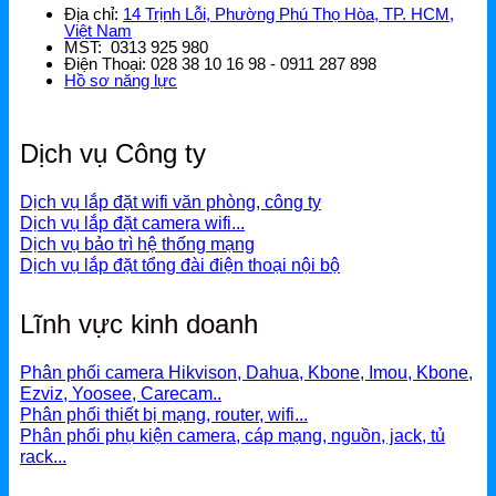
Địa chỉ:
14 Trịnh Lỗi, Phường Phú Thọ Hòa, TP. HCM,
Việt Nam
MST: 0313 925 980
Điện Thoại: 028 38 10 16 98 - 0911 287 898
Hồ sơ năng lực
Dịch vụ Công ty
Dịch vụ lắp đặt wifi văn phòng, công ty
Dịch vụ lắp đặt camera wifi...
Dịch vụ bảo trì hệ thống mạng
Dịch vụ lắp đặt tổng đài điện thoại nội bộ
Lĩnh vực kinh doanh
Phân phối camera Hikvison, Dahua, Kbone, Imou, Kbone,
Ezviz, Yoosee, Carecam..
Phân phối thiết bị mạng, router, wifi...
Phân phối phụ kiện camera, cáp mạng, nguồn, jack, tủ
rack...