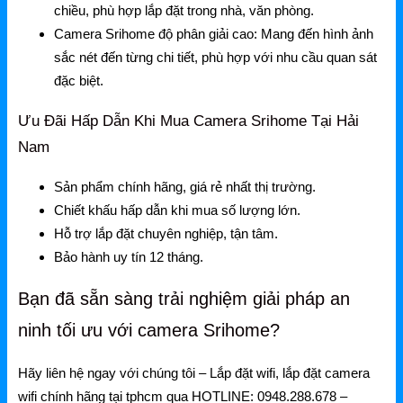
Gateway
chiều, phù hợp lắp đặt trong nhà, văn phòng.
Camera Srihome độ phân giải cao: Mang đến hình ảnh
Switch
sắc nét đến từng chi tiết, phù hợp với nhu cầu quan sát
đặc biệt.
Home Router WiFi
Ưu Đãi Hấp Dẫn Khi Mua Camera Srihome Tại Hải
Nam
EnGenius
EnGenius Router
Sản phẩm chính hãng, giá rẻ nhất thị trường.
Chiết khấu hấp dẫn khi mua số lượng lớn.
EnGenius Switch
Hỗ trợ lắp đặt chuyên nghiệp, tận tâm.
EnGenius WiFi
Bảo hành uy tín 12 tháng.
Phụ kiện EnGenius
Bạn đã sẵn sàng trải nghiệm giải pháp an
EnGenius Controller
ninh tối ưu với camera Srihome?
Ruijie
Hãy liên hệ ngay với chúng tôi –
Lắp đặt wifi, lắp đặt camera
wifi chính hãng tại tphcm
qua HOTLINE: 0948.288.678 –