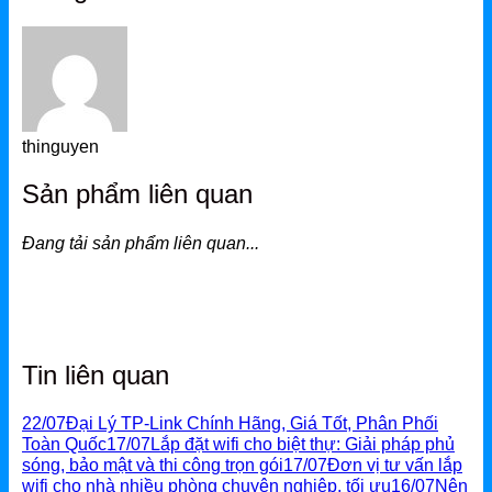
Grandstream Thiết bị Hội Nghị
DLink
DLink Router
DLink Switch
thinguyen
DLink WiFi
Sản phẩm liên quan
Phụ Kiện DLink
Đang tải sản phẩm liên quan...
DLink 4G
Tin liên quan
22/07
Đại Lý TP-Link Chính Hãng, Giá Tốt, Phân Phối
Toàn Quốc
17/07
Lắp đặt wifi cho biệt thự: Giải pháp phủ
sóng, bảo mật và thi công trọn gói
17/07
Đơn vị tư vấn lắp
wifi cho nhà nhiều phòng chuyên nghiệp, tối ưu
16/07
Nên