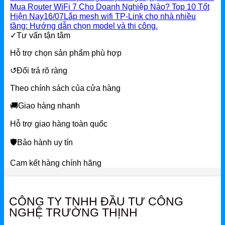
Mua Router WiFi 7 Cho Doanh Nghiệp Nào? Top 10 Tốt
Hiện Nay
16/07
Lắp mesh wifi TP-Link cho nhà nhiều
tầng: Hướng dẫn chọn model và thi công.
✓
Tư vấn tận tâm
Hỗ trợ chọn sản phẩm phù hợp
↺
Đổi trả rõ ràng
Theo chính sách của cửa hàng
🚚
Giao hàng nhanh
Hỗ trợ giao hàng toàn quốc
🛡
Bảo hành uy tín
Cam kết hàng chính hãng
CÔNG TY TNHH ĐẦU TƯ CÔNG
NGHỆ TRƯỜNG THỊNH