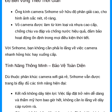
Độ Bền Vững Theo Thời Gian
NetMax Router
Ống kính camera Srihome sở hữu độ phân giải cao, cho
NetMax Switch
hình ảnh sắc nét, rõ ràng.
NetMax WiFi
Vỏ camera được làm từ kim loại và nhựa cao cấp,
chống chịu va đập và chống nước hiệu quả, đảm bảo
Phụ Kiện NetMax
hoạt động ổn định trong mọi điều kiện thời tiết.
Với Srihome, bạn không cần phải lo lắng về việc camera
Huawei
nhanh hỏng hóc hay xuống cấp.
Huawei Router WiFi
Tính Năng Thông Minh – Bảo Vệ Toàn Diện
Huawei WiFi 4G/5G
Dù thuộc phân khúc camera wifi giá rẻ, Srihome vẫn được
Huawei eKitEngine
trang bị đầy đủ các tính năng hiện đại:
Phụ Kiện Huawei
Kết nối không dây tiện lợi:
Việc lắp đặt trở nên dễ dàng
và thẩm mỹ hơn bao giờ hết, không cần lo lắng về dây
WAC
cáp rườm rà.