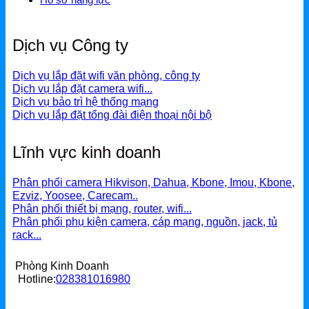
Dịch vụ Công ty
Dịch vụ lắp đặt wifi văn phòng, công ty
Dịch vụ lắp đặt camera wifi...
Dịch vụ bảo trì hệ thống mạng
Dịch vụ lắp đặt tổng đài điện thoại nội bộ
Lĩnh vực kinh doanh
Phân phối camera Hikvison, Dahua, Kbone, Imou, Kbone,
Ezviz, Yoosee, Carecam..
Phân phối thiết bị mạng, router, wifi...
Phân phối phụ kiện camera, cáp mạng, nguồn, jack, tủ
rack...
Phòng Kinh Doanh
Hotline:
028381016980