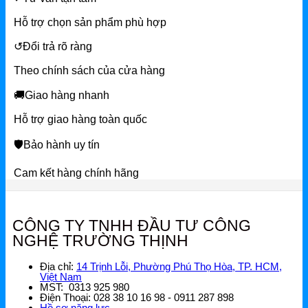
Hỗ trợ chọn sản phẩm phù hợp
↺
Đổi trả rõ ràng
Theo chính sách của cửa hàng
🚚
Giao hàng nhanh
Hỗ trợ giao hàng toàn quốc
🛡
Bảo hành uy tín
Cam kết hàng chính hãng
CÔNG TY TNHH ĐẦU TƯ CÔNG
NGHỆ TRƯỜNG THỊNH
Địa chỉ:
14 Trịnh Lỗi, Phường Phú Thọ Hòa, TP. HCM,
Việt Nam
MST: 0313 925 980
Điện Thoại: 028 38 10 16 98 - 0911 287 898
Hồ sơ năng lực