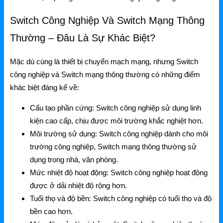
Grandstream Thiết bị Hội Nghị
Switch Công Nghiệp Và Switch Mạng Thông
DLink
Thường – Đâu Là Sự Khác Biệt?
DLink Router
Mặc dù cùng là thiết bị chuyển mạch mạng, nhưng Switch
DLink Switch
công nghiệp và Switch mạng thông thường có những điểm
DLink WiFi
khác biệt đáng kể về:
Phụ Kiện DLink
Cấu tạo phần cứng:
Switch công nghiệp sử dụng linh
kiện cao cấp, chịu được môi trường khắc nghiệt hơn.
DLink 4G
Môi trường sử dụng:
Switch công nghiệp dành cho môi
trường công nghiệp, Switch mạng thông thường sử
dụng trong nhà, văn phòng.
Mức nhiệt độ hoạt động:
Switch công nghiệp hoạt động
được ở dải nhiệt độ rộng hơn.
Tuổi thọ và độ bền:
Switch công nghiệp có tuổi thọ và độ
bền cao hơn.