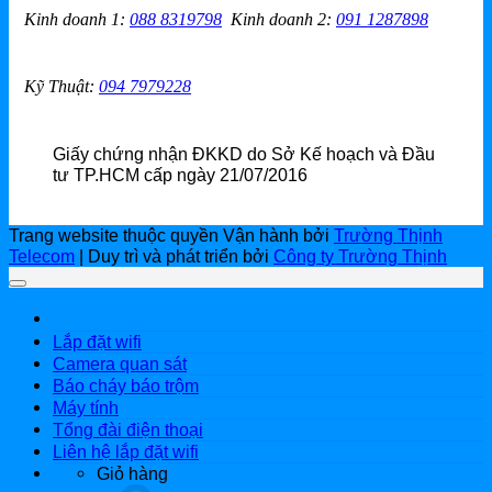
Kinh doanh 1
:
088 8319798
Kinh doanh 2
:
091 1287898
Kỹ Thuật:
094 7979228
Giấy chứng nhận ĐKKD do Sở Kế hoạch và Đầu
tư TP.HCM cấp ngày 21/07/2016
Trang website thuộc quyền Vận hành bởi
Trường Thịnh
Telecom
| Duy trì và phát triển bởi
Công ty Trường Thịnh
Lắp đặt wifi
Camera quan sát
Báo cháy báo trộm
Máy tính
Tổng đài điện thoại
Liên hệ lắp đặt wifi
Giỏ hàng