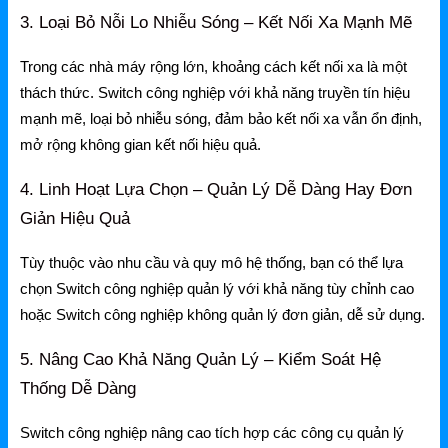
Gateway
3. Loại Bỏ Nỗi Lo Nhiễu Sóng – Kết Nối Xa Mạnh Mẽ
Switch
Trong các nhà máy rộng lớn, khoảng cách kết nối xa là một
Home Router WiFi
thách thức. Switch công nghiệp với khả năng truyền tín hiệu
mạnh mẽ, loại bỏ nhiễu sóng, đảm bảo kết nối xa vẫn ổn định,
mở rộng không gian kết nối hiệu quả.
EnGenius
4. Linh Hoạt Lựa Chọn – Quản Lý Dễ Dàng Hay Đơn
EnGenius Router
Giản Hiệu Quả
EnGenius Switch
Tùy thuộc vào nhu cầu và quy mô hệ thống, bạn có thể lựa
EnGenius WiFi
chọn
Switch công nghiệp quản lý
với khả năng tùy chỉnh cao
hoặc
Switch công nghiệp không quản lý
đơn giản, dễ sử dụng.
Phụ kiện EnGenius
5. Nâng Cao Khả Năng Quản Lý – Kiểm Soát Hệ
EnGenius Controller
Thống Dễ Dàng
Ruijie
Switch công nghiệp nâng cao
tích hợp các công cụ quản lý