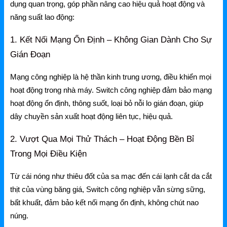
Mercusys
dụng quan trọng, góp phần nâng cao hiệu quả hoạt động và
năng suất lao động:
Mercusys Router WiFi
1. Kết Nối Mạng Ổn Định – Không Gian Dành Cho Sự
Mercusys Switch
Gián Đoạn
Mercusys 4G
Mạng công nghiệp là hệ thần kinh trung ương, điều khiển mọi
Linksys
hoạt động trong nhà máy. Switch công nghiệp đảm bảo mạng
hoạt động ổn định, thông suốt, loại bỏ nỗi lo gián đoạn, giúp
Linksys Router WiFi
dây chuyền sản xuất hoạt động liên tục, hiệu quả.
Linksys Switch
2. Vượt Qua Mọi Thử Thách – Hoạt Động Bền Bỉ
Linksys WiFi
Trong Mọi Điều Kiện
Phụ kiện Linksys
Từ cái nóng như thiêu đốt của sa mạc đến cái lạnh cắt da cắt
thịt của vùng băng giá, Switch công nghiệp vẫn sừng sững,
H3C
bất khuất, đảm bảo kết nối mạng ổn định, không chút nao
Wireless
núng.