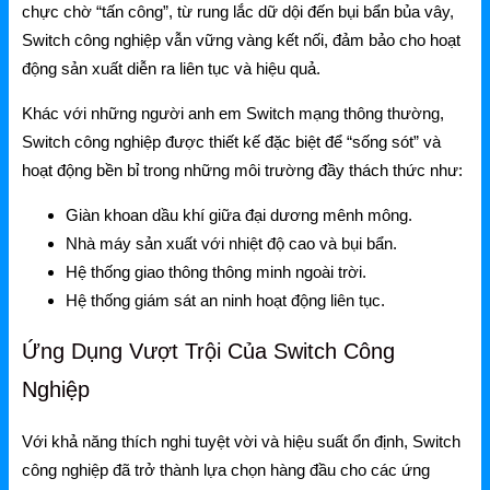
chực chờ “tấn công”, từ rung lắc dữ dội đến bụi bẩn bủa vây,
NetMax Router
Switch công nghiệp vẫn vững vàng kết nối, đảm bảo cho hoạt
NetMax Switch
động sản xuất diễn ra liên tục và hiệu quả.
NetMax WiFi
Khác với những người anh em Switch mạng thông thường,
Switch công nghiệp được thiết kế đặc biệt để “sống sót” và
Phụ Kiện NetMax
hoạt động bền bỉ trong những môi trường đầy thách thức như:
Giàn khoan dầu khí giữa đại dương mênh mông.
Huawei
Nhà máy sản xuất với nhiệt độ cao và bụi bẩn.
Hệ thống giao thông thông minh ngoài trời.
Huawei Router WiFi
Hệ thống giám sát an ninh hoạt động liên tục.
Huawei WiFi 4G/5G
Ứng Dụng Vượt Trội Của Switch Công
Huawei eKitEngine
Nghiệp
Phụ Kiện Huawei
Với khả năng thích nghi tuyệt vời và hiệu suất ổn định, Switch
WAC
công nghiệp đã trở thành lựa chọn hàng đầu cho các ứng