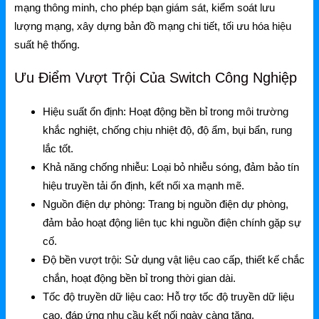
Ruijie Gateway
mạng thông minh, cho phép bạn giám sát, kiểm soát lưu
lượng mạng, xây dựng bản đồ mạng chi tiết, tối ưu hóa hiệu
Ruijie Switch
suất hệ thống.
Ruijie WiFi
Ưu Điểm Vượt Trội Của Switch Công Nghiệp
Phụ kiện Ruijie
Hiệu suất ổn định:
Hoạt động bền bỉ trong môi trường
Ruijie Firewall
khắc nghiệt, chống chịu nhiệt độ, độ ẩm, bụi bẩn, rung
Ruijie PTP/PTMP
lắc tốt.
Khả năng chống nhiễu:
Loại bỏ nhiễu sóng, đảm bảo tín
Grandstream
hiệu truyền tải ổn định, kết nối xa mạnh mẽ.
Nguồn điện dự phòng:
Trang bị nguồn điện dự phòng,
Grandstream Router
đảm bảo hoạt động liên tục khi nguồn điện chính gặp sự
Grandstream Switch
cố.
Độ bền vượt trội:
Sử dụng vật liệu cao cấp, thiết kế chắc
Grandstream WiFi
chắn, hoạt động bền bỉ trong thời gian dài.
Grandstream Tổng Đài
Tốc độ truyền dữ liệu cao:
Hỗ trợ tốc độ truyền dữ liệu
cao, đáp ứng nhu cầu kết nối ngày càng tăng.