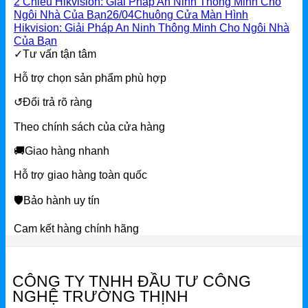
2 Chiều Hikvision: Giải Pháp An Ninh Thông Minh Cho
Ngôi Nhà Của Bạn
26/04
Chuông Cửa Màn Hình
Hikvision: Giải Pháp An Ninh Thông Minh Cho Ngôi Nhà
Của Bạn
✓
Tư vấn tận tâm
Hỗ trợ chọn sản phẩm phù hợp
↺
Đổi trả rõ ràng
Theo chính sách của cửa hàng
🚚
Giao hàng nhanh
Hỗ trợ giao hàng toàn quốc
🛡
Bảo hành uy tín
Cam kết hàng chính hãng
CÔNG TY TNHH ĐẦU TƯ CÔNG
NGHỆ TRƯỜNG THỊNH