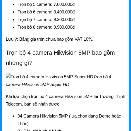
Ruijie Gateway
Trọn bộ 5 camera:
7.600.000đ
Trọn bộ 6 camera:
8.400.000đ
Ruijie Switch
Trọn bộ 7 camera:
9.300.000đ
Ruijie WiFi
Trọn bộ 8 camera:
9.900.000đ
Phụ kiện Ruijie
Lưu ý:
Bảng giá trên chưa bao gồm VAT 10%.
Ruijie Firewall
Trọn bộ 4 camera Hikvision 5MP bao gồm
Ruijie PTP/PTMP
những gì?
Grandstream
Trọn bộ 4
Grandstream Router
camera Hikvision 5MP Super HD
Grandstream Switch
Khi lựa chọn trọn bộ 4 camera Hikvision 5MP tại Trường Thịnh
Telecom, bạn sẽ nhận được:
Grandstream WiFi
04 Camera Hikvision 5MP (lựa chọn dạng Dome hoặc
Grandstream Tổng Đài
Thân)