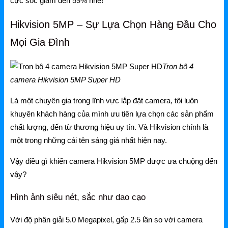
cực sốc giảm đến
59%
nhé!
NetMax Router
Hikvision 5MP – Sự Lựa Chọn Hàng Đầu Cho
NetMax Switch
Mọi Gia Đình
NetMax WiFi
Trọn bộ 4
Phụ Kiện NetMax
camera Hikvision 5MP Super HD
Là một chuyên gia trong lĩnh vực lắp đặt camera, tôi luôn
Huawei
khuyên khách hàng của mình ưu tiên lựa chọn các sản phẩm
chất lượng, đến từ thương hiệu uy tín. Và Hikvision chính là
Huawei Router WiFi
một trong những cái tên sáng giá nhất hiện nay.
Huawei WiFi 4G/5G
Vậy điều gì khiến camera Hikvision 5MP được ưa chuộng đến
Huawei eKitEngine
vậy?
Phụ Kiện Huawei
Hình ảnh siêu nét, sắc như dao cạo
WAC
Với độ phân giải 5.0 Megapixel, gấp 2.5 lần so với camera