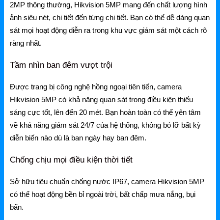
Mercusys
2MP thông thường, Hikvision 5MP mang đến chất lượng hình
ảnh siêu nét, chi tiết đến từng chi tiết. Bạn có thể dễ dàng quan
Mercusys Router WiFi
sát mọi hoạt động diễn ra trong khu vực giám sát một cách rõ
ràng nhất.
Mercusys Switch
Mercusys 4G
Tầm nhìn ban đêm vượt trội
Linksys
Được trang bị công nghệ hồng ngoại tiên tiến, camera
Hikvision 5MP có khả năng quan sát trong điều kiện thiếu
Linksys Router WiFi
sáng cực tốt, lên đến 20 mét. Bạn hoàn toàn có thể yên tâm
Linksys Switch
về khả năng giám sát 24/7 của hệ thống, không bỏ lỡ bất kỳ
diễn biến nào dù là ban ngày hay ban đêm.
Linksys WiFi
Chống chịu mọi điều kiện thời tiết
Phụ kiện Linksys
Sở hữu tiêu chuẩn chống nước IP67, camera Hikvision 5MP
H3C
có thể hoạt động bền bỉ ngoài trời, bất chấp mưa nắng, bụi
Wireless
bẩn.