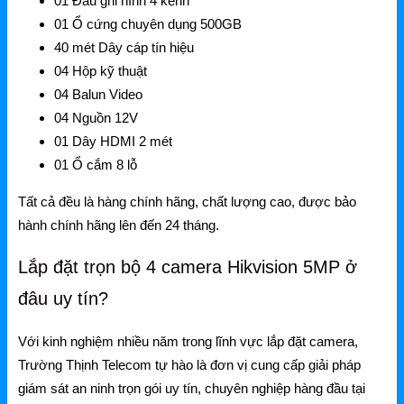
Grandstream Thiết bị Hội Nghị
01 Đầu ghi hình 4 kênh
01 Ổ cứng chuyên dụng 500GB
DLink
40 mét Dây cáp tín hiệu
04 Hộp kỹ thuật
DLink Router
04 Balun Video
DLink Switch
04 Nguồn 12V
01 Dây HDMI 2 mét
DLink WiFi
01 Ổ cắm 8 lỗ
Phụ Kiện DLink
Tất cả đều là hàng chính hãng, chất lượng cao, được bảo
DLink 4G
hành chính hãng lên đến 24 tháng.
Lắp đặt trọn bộ 4 camera Hikvision 5MP ở
đâu uy tín?
Với kinh nghiệm nhiều năm trong lĩnh vực lắp đặt camera,
Trường Thịnh Telecom tự hào là đơn vị cung cấp giải pháp
giám sát an ninh trọn gói uy tín, chuyên nghiệp hàng đầu tại