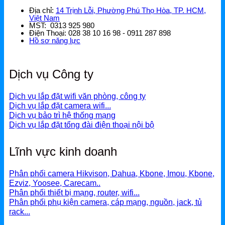
Địa chỉ:
14 Trịnh Lỗi, Phường Phú Thọ Hòa, TP. HCM,
Việt Nam
MST: 0313 925 980
Điện Thoại: 028 38 10 16 98 - 0911 287 898
Hồ sơ năng lực
Dịch vụ Công ty
Dịch vụ lắp đặt wifi văn phòng, công ty
Dịch vụ lắp đặt camera wifi...
Dịch vụ bảo trì hệ thống mạng
Dịch vụ lắp đặt tổng đài điện thoại nội bộ
Lĩnh vực kinh doanh
Phân phối camera Hikvison, Dahua, Kbone, Imou, Kbone,
Ezviz, Yoosee, Carecam..
Phân phối thiết bị mạng, router, wifi...
Phân phối phụ kiện camera, cáp mạng, nguồn, jack, tủ
rack...