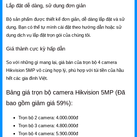
Gateway
Lắp đặt dễ dàng, sử dụng đơn giản
Switch
Bộ sản phẩm được thiết kế đơn giản, dễ dàng lắp đặt và sử
dụng. Bạn có thể tự mình cài đặt theo hướng dẫn hoặc sử
Home Router WiFi
dụng dịch vụ lắp đặt trọn gói của chúng tôi.
Giá thành cực kỳ hấp dẫn
EnGenius
EnGenius Router
So với những gì mang lại, giá bán của trọn bộ 4 camera
Hikvision 5MP vô cùng hợp lý, phù hợp với túi tiền của hầu
EnGenius Switch
hết các gia đình Việt.
EnGenius WiFi
Bảng giá trọn bộ camera Hikvision 5MP (Đã
Phụ kiện EnGenius
bao gồm giảm giá 59%):
EnGenius Controller
Trọn bộ 2 camera:
4.000.000đ
Ruijie
Trọn bộ 3 camera:
4.800.000đ
Trọn bộ 4 camera:
5.900.000đ