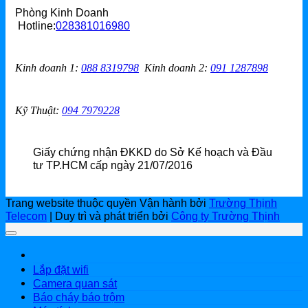
Phòng Kinh Doanh
Hotline:
028381016980
Kinh doanh 1
:
088 8319798
Kinh doanh 2
:
091 1287898
Kỹ Thuật:
094 7979228
Giấy chứng nhận ĐKKD do Sở Kế hoạch và Đầu
tư TP.HCM cấp ngày 21/07/2016
Trang website thuộc quyền Vận hành bởi
Trường Thịnh
Telecom
| Duy trì và phát triển bởi
Công ty Trường Thịnh
Lắp đặt wifi
Camera quan sát
Báo cháy báo trộm