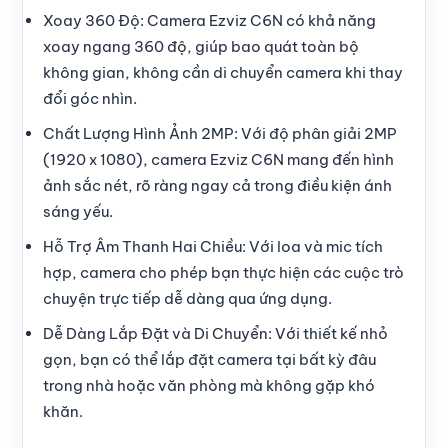
Xoay 360 Độ
: Camera Ezviz C6N có khả năng
xoay ngang 360 độ, giúp bao quát toàn bộ
không gian, không cần di chuyển camera khi thay
đổi góc nhìn.
Chất Lượng Hình Ảnh 2MP
: Với độ phân giải 2MP
(1920 x 1080), camera Ezviz C6N mang đến hình
ảnh sắc nét, rõ ràng ngay cả trong điều kiện ánh
sáng yếu.
Hỗ Trợ Âm Thanh Hai Chiều
: Với loa và mic tích
hợp, camera cho phép bạn thực hiện các cuộc trò
chuyện trực tiếp dễ dàng qua ứng dụng.
Dễ Dàng Lắp Đặt và Di Chuyển
: Với thiết kế nhỏ
gọn, bạn có thể lắp đặt camera tại bất kỳ đâu
trong nhà hoặc văn phòng mà không gặp khó
khăn.