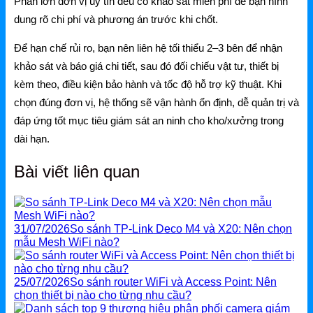
Phần lớn đơn vị uy tín đều có khảo sát miễn phí để bạn hình
dung rõ chi phí và phương án trước khi chốt.
Để hạn chế rủi ro, bạn nên liên hệ tối thiểu 2–3 bên để nhận
khảo sát và báo giá chi tiết, sau đó đối chiếu vật tư, thiết bị
kèm theo, điều kiện bảo hành và tốc độ hỗ trợ kỹ thuật. Khi
chọn đúng đơn vị, hệ thống sẽ vận hành ổn định, dễ quản trị và
đáp ứng tốt mục tiêu giám sát an ninh cho kho/xưởng trong
dài hạn.
Bài viết liên quan
31/07/2026
So sánh TP-Link Deco M4 và X20: Nên chọn
mẫu Mesh WiFi nào?
25/07/2026
So sánh router WiFi và Access Point: Nên
chọn thiết bị nào cho từng nhu cầu?