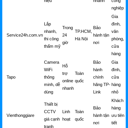
hiệu
nhanh
công
nghiệp
Gia
Lắp
đình,
Trong
Bảo
nhanh,
TP.HCM,
văn
Service24h.com.vn
24
hành tận
thi công
Hà Nội
phòng,
giờ
nơi
thẩm mỹ
cửa
hàng
Camera
Bảo
Gia
Hỗ
WiFi
hành
đình,
trợ
Toàn
Tapo
thông
chính
cửa
online
quốc
minh, dễ
hãng TP-
hàng
nhanh
dùng
Link
nhỏ
Khách
Thiết bị
Bảo
hàng
CCTV
Linh
Toàn
Vienthonggiare
hành tận
ưu tiên
giá cạnh
hoạt
quốc
nơi
tiết
tranh