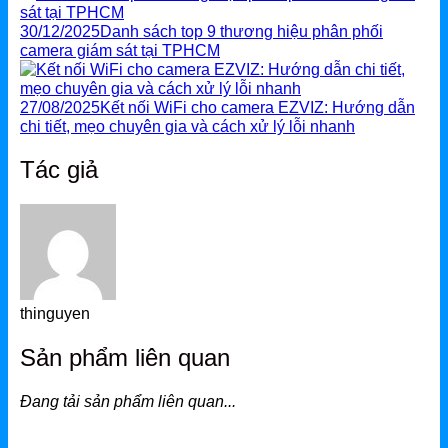
30/12/2025
Danh sách top 9 thương hiệu phân phối
camera giám sát tại TPHCM
27/08/2025
Kết nối WiFi cho camera EZVIZ: Hướng dẫn
chi tiết, mẹo chuyên gia và cách xử lý lỗi nhanh
Tác giả
thinguyen
Sản phẩm liên quan
Đang tải sản phẩm liên quan...