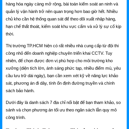
NetMax Router
hàng hóa ngày càng mở rộng, bài toán kiểm soát an ninh và
quản lý vận hành trở nên quan trọng hơn bao giờ hết. Nhiều
NetMax Switch
chủ kho cần hệ thống quan sát để theo dõi xuất nhập hàng,
hạn chế thất thoát, kiểm soát khu vực cấm và xử lý sự cố kịp
NetMax WiFi
thời.
Phụ Kiện NetMax
Thị trường TP.HCM hiện có rất nhiều nhà cung cấp từ đội thi
công nhỏ đến doanh nghiệp chuyên triển khai CCTV. Tuy
Huawei
nhiên, để chọn được đơn vị phù hợp cho môi trường kho
xưởng (diện tích lớn, ánh sáng phức tạp, nhiều điểm mù, yêu
Huawei Router WiFi
cầu lưu trữ dài ngày), bạn cần xem xét kỹ về năng lực khảo
sát, phương án đi dây, tính ổn định đường truyền và chính
Huawei WiFi 4G/5G
sách bảo hành.
Huawei eKitEngine
Dưới đây là danh sách 7 địa chỉ nổi bật để bạn tham khảo, so
Phụ Kiện Huawei
sánh và chọn phương án tối ưu theo ngân sách lẫn quy mô
công trình.
WAC