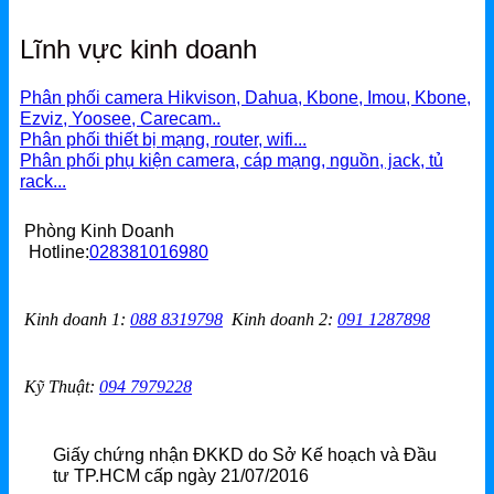
Lĩnh vực kinh doanh
Phân phối camera Hikvison, Dahua, Kbone, Imou, Kbone,
Ezviz, Yoosee, Carecam..
Phân phối thiết bị mạng, router, wifi...
Phân phối phụ kiện camera, cáp mạng, nguồn, jack, tủ
rack...
Phòng Kinh Doanh
Hotline:
028381016980
Kinh doanh 1
:
088 8319798
Kinh doanh 2
:
091 1287898
Kỹ Thuật:
094 7979228
Giấy chứng nhận ĐKKD do Sở Kế hoạch và Đầu
tư TP.HCM cấp ngày 21/07/2016