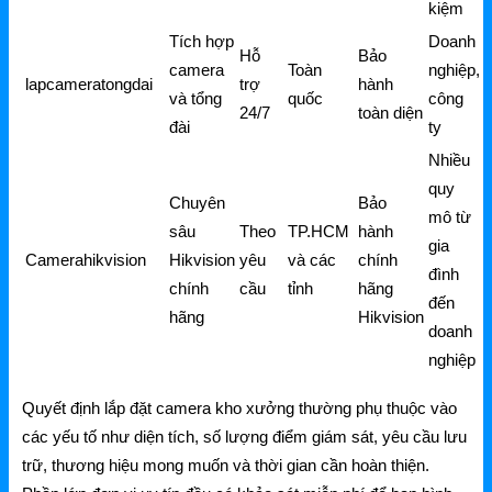
kiệm
Tích hợp
Doanh
Hỗ
Bảo
camera
Toàn
nghiệp,
lapcameratongdai
trợ
hành
và tổng
quốc
công
24/7
toàn diện
đài
ty
Nhiều
quy
Chuyên
Bảo
mô từ
sâu
Theo
TP.HCM
hành
gia
Camerahikvision
Hikvision
yêu
và các
chính
đình
chính
cầu
tỉnh
hãng
đến
hãng
Hikvision
doanh
nghiệp
Quyết định
lắp đặt camera kho xưởng
thường phụ thuộc vào
các yếu tố như diện tích, số lượng điểm giám sát, yêu cầu lưu
trữ, thương hiệu mong muốn và thời gian cần hoàn thiện.