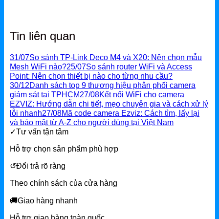
Tin liên quan
31/07
So sánh TP-Link Deco M4 và X20: Nên chọn mẫu
Mesh WiFi nào?
25/07
So sánh router WiFi và Access
Point: Nên chọn thiết bị nào cho từng nhu cầu?
30/12
Danh sách top 9 thương hiệu phân phối camera
giám sát tại TPHCM
27/08
Kết nối WiFi cho camera
EZVIZ: Hướng dẫn chi tiết, mẹo chuyên gia và cách xử lý
lỗi nhanh
27/08
Mã code camera Ezviz: Cách tìm, lấy lại
và bảo mật từ A-Z cho người dùng tại Việt Nam
✓
Tư vấn tận tâm
Hỗ trợ chọn sản phẩm phù hợp
↺
Đổi trả rõ ràng
Theo chính sách của cửa hàng
🚚
Giao hàng nhanh
Hỗ trợ giao hàng toàn quốc