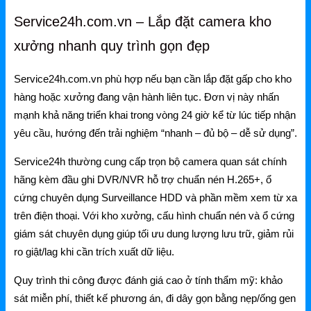
Ruijie Gateway
Service24h.com.vn – Lắp đặt camera kho
Ruijie Switch
xưởng nhanh quy trình gọn đẹp
Ruijie WiFi
Service24h.com.vn phù hợp nếu bạn cần lắp đặt gấp cho kho
Phụ kiện Ruijie
hàng hoặc xưởng đang vận hành liên tục. Đơn vị này nhấn
Ruijie Firewall
mạnh khả năng triển khai trong vòng 24 giờ kể từ lúc tiếp nhận
yêu cầu, hướng đến trải nghiệm “nhanh – đủ bộ – dễ sử dụng”.
Ruijie PTP/PTMP
Service24h thường cung cấp trọn bộ camera quan sát chính
Grandstream
hãng kèm đầu ghi DVR/NVR hỗ trợ chuẩn nén H.265+, ổ
cứng chuyên dụng Surveillance HDD và phần mềm xem từ xa
Grandstream Router
trên điện thoại. Với kho xưởng, cấu hình chuẩn nén và ổ cứng
Grandstream Switch
giám sát chuyên dụng giúp tối ưu dung lượng lưu trữ, giảm rủi
ro giật/lag khi cần trích xuất dữ liệu.
Grandstream WiFi
Quy trình thi công được đánh giá cao ở tính thẩm mỹ: khảo
Grandstream Tổng Đài
sát miễn phí, thiết kế phương án, đi dây gọn bằng nẹp/ống gen