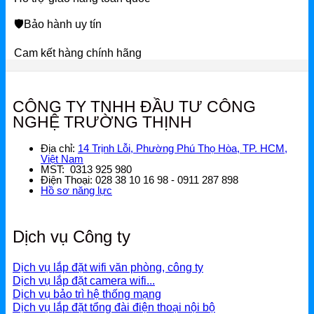
🛡
Bảo hành uy tín
Cam kết hàng chính hãng
CÔNG TY TNHH ĐẦU TƯ CÔNG
NGHỆ TRƯỜNG THỊNH
Địa chỉ:
14 Trịnh Lỗi, Phường Phú Thọ Hòa, TP. HCM,
Việt Nam
MST: 0313 925 980
Điện Thoại: 028 38 10 16 98 - 0911 287 898
Hồ sơ năng lực
Dịch vụ Công ty
Dịch vụ lắp đặt wifi văn phòng, công ty
Dịch vụ lắp đặt camera wifi...
Dịch vụ bảo trì hệ thống mạng
Dịch vụ lắp đặt tổng đài điện thoại nội bộ