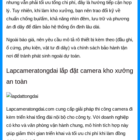
nhưng vẫn phải tối ưu tổng chi phí, đây là hướng tiếp cận hợp
lý. Tuy nhiên, khi làm kho xưởng, bạn nên trao đổi kỹ về
chuẩn chống bụi/ẩm, khả năng nhìn đêm, lưu trữ và phương
án đi dây để đảm bảo hệ thống ổn định lâu dài.
Ngoài báo giá, nên yêu cầu mô tả rõ thiết bị kèm theo (đầu ghi,
ổ cứng, phụ kiện, vật tư đi dây) và chính sách bảo hành tận
nơi để tránh phát sinh ngoài dự toán.
Lapcameratongdai lắp đặt camera kho xưởng
an toàn
Lapcameratongdai.com cung cấp giải pháp thi công camera đi
kèm triển khai tổng đài nội bộ cho công ty. Với doanh nghiệp
có kho và văn phòng vận hành chung, mô hình tích hợp này
giúp giảm thời gian triển khai và tối ưu chi phí khi làm đồng