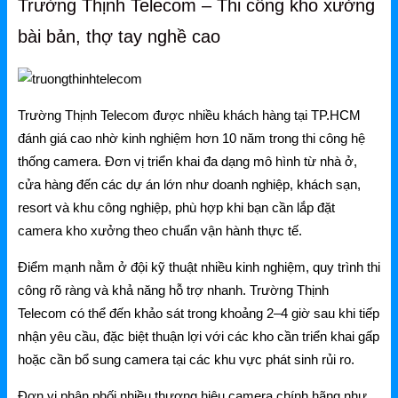
Mercusys
Trường Thịnh Telecom – Thi công kho xưởng
bài bản, thợ tay nghề cao
Mercusys Router WiFi
Mercusys Switch
Mercusys 4G
Trường Thịnh Telecom được nhiều khách hàng tại TP.HCM
đánh giá cao nhờ kinh nghiệm hơn 10 năm trong thi công hệ
Linksys
thống camera. Đơn vị triển khai đa dạng mô hình từ nhà ở,
cửa hàng đến các dự án lớn như doanh nghiệp, khách sạn,
Linksys Router WiFi
resort và khu công nghiệp, phù hợp khi bạn cần lắp đặt
Linksys Switch
camera kho xưởng theo chuẩn vận hành thực tế.
Linksys WiFi
Điểm mạnh nằm ở đội kỹ thuật nhiều kinh nghiệm, quy trình thi
công rõ ràng và khả năng hỗ trợ nhanh. Trường Thịnh
Phụ kiện Linksys
Telecom có thể đến khảo sát trong khoảng 2–4 giờ sau khi tiếp
H3C
nhận yêu cầu, đặc biệt thuận lợi với các kho cần triển khai gấp
hoặc cần bổ sung camera tại các khu vực phát sinh rủi ro.
Wireless
Đơn vị phân phối nhiều thương hiệu camera chính hãng như