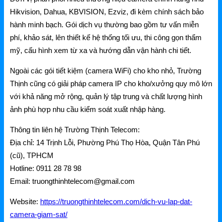
Gateway
Hikvision, Dahua, KBVISION, Ezviz, đi kèm chính sách bảo
hành minh bạch. Gói dịch vụ thường bao gồm tư vấn miễn
Switch
phí, khảo sát, lên thiết kế hệ thống tối ưu, thi công gọn thẩm
Home Router WiFi
mỹ, cấu hình xem từ xa và hướng dẫn vận hành chi tiết.
Ngoài các gói tiết kiệm (camera WiFi) cho kho nhỏ, Trường
EnGenius
Thịnh cũng có giải pháp camera IP cho kho/xưởng quy mô lớn
với khả năng mở rộng, quản lý tập trung và chất lượng hình
EnGenius Router
ảnh phù hợp nhu cầu kiểm soát xuất nhập hàng.
EnGenius Switch
Thông tin liên hệ Trường Thịnh Telecom:
EnGenius WiFi
Địa chỉ: 14 Trịnh Lỗi, Phường Phú Thọ Hòa, Quận Tân Phú
(cũ), TPHCM
Phụ kiện EnGenius
Hotline: 0911 28 78 98
EnGenius Controller
Email: truongthinhtelecom@gmail.com
Ruijie
Website:
https://truongthinhtelecom.com/dich-vu-lap-dat-
camera-giam-sat/