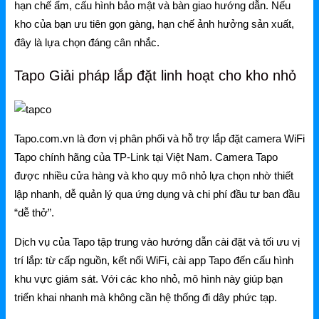
Grandstream Thiết bị Hội Nghị
hạn chế ẩm, cấu hình bảo mật và bàn giao hướng dẫn. Nếu
kho của bạn ưu tiên gọn gàng, hạn chế ảnh hưởng sản xuất,
DLink
đây là lựa chọn đáng cân nhắc.
DLink Router
Tapo Giải pháp lắp đặt linh hoạt cho kho nhỏ
DLink Switch
DLink WiFi
Tapo.com.vn là đơn vị phân phối và hỗ trợ lắp đặt camera WiFi
Phụ Kiện DLink
Tapo chính hãng của TP-Link tại Việt Nam. Camera Tapo
DLink 4G
được nhiều cửa hàng và kho quy mô nhỏ lựa chọn nhờ thiết
lập nhanh, dễ quản lý qua ứng dụng và chi phí đầu tư ban đầu
“dễ thở”.
Dịch vụ của Tapo tập trung vào hướng dẫn cài đặt và tối ưu vị
trí lắp: từ cấp nguồn, kết nối WiFi, cài app Tapo đến cấu hình
khu vực giám sát. Với các kho nhỏ, mô hình này giúp bạn
triển khai nhanh mà không cần hệ thống đi dây phức tạp.