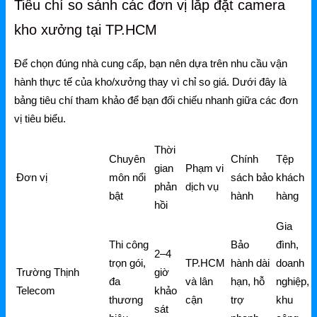
Tiêu chí so sánh các đơn vị lắp đặt camera
kho xưởng tại TP.HCM
Để chọn đúng nhà cung cấp, bạn nên dựa trên nhu cầu vận
hành thực tế của kho/xưởng thay vì chỉ so giá. Dưới đây là
bảng tiêu chí tham khảo để bạn đối chiếu nhanh giữa các đơn
vị tiêu biểu.
Thời
Chuyên
Chính
Tệp
gian
Phạm vi
Đơn vị
môn nổi
sách bảo
khách
phản
dịch vụ
bật
hành
hàng
hồi
Gia
Thi công
Bảo
đình,
2–4
trọn gói,
TP.HCM
hành dài
doanh
Trường Thịnh
giờ
đa
và lân
hạn, hỗ
nghiệp,
Telecom
khảo
thương
cận
trợ
khu
sát