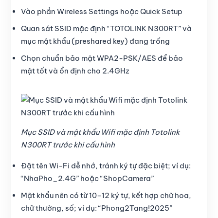
Vào phần Wireless Settings hoặc Quick Setup
Quan sát SSID mặc định “TOTOLINK N300RT” và
mục mật khẩu (preshared key) đang trống
Chọn chuẩn bảo mật WPA2-PSK/AES để bảo
mật tốt và ổn định cho 2.4GHz
Mục SSID và mật khẩu Wifi mặc định Totolink
N300RT trước khi cấu hình
Đặt tên Wi-Fi dễ nhớ, tránh ký tự đặc biệt; ví dụ:
“NhaPho_2.4G” hoặc “ShopCamera”
Mật khẩu nên có từ 10–12 ký tự, kết hợp chữ hoa,
chữ thường, số; ví dụ: “Phong2Tang!2025”