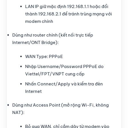
LAN IP giữ mặc định 192.168.1.1 hoặc đổi
thành 192.168.2.1 để tránh trùng mạng với
modem chính
Dùng như router chính (kết nối trực tiếp
Internet/ONT Bridge):
WAN Type: PPPoE
Nhập Username/Password PPPoE do
Viettel/FPT/VNPT cung cấp
Nhấn Connect/Apply và kiểm tra đèn
Internet
Dùng như Access Point (mở rộng Wi-Fi, không
NAT):
Bỏ qua WAN, chỉ cắm dây từ modem vào