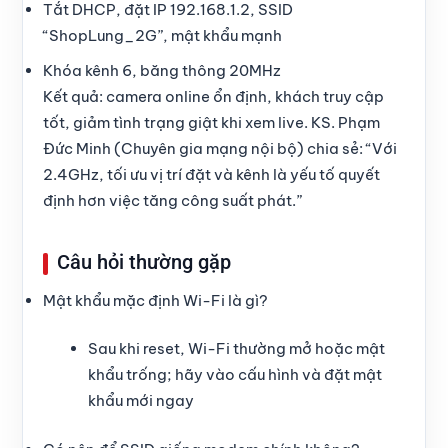
Tắt DHCP, đặt IP 192.168.1.2, SSID
“ShopLung_2G”, mật khẩu mạnh
Khóa kênh 6, băng thông 20MHz
Kết quả: camera online ổn định, khách truy cập
tốt, giảm tình trạng giật khi xem live. KS. Phạm
Đức Minh (Chuyên gia mạng nội bộ) chia sẻ: “Với
2.4GHz, tối ưu vị trí đặt và kênh là yếu tố quyết
định hơn việc tăng công suất phát.”
Câu hỏi thường gặp
Mật khẩu mặc định Wi-Fi là gì?
Sau khi reset, Wi-Fi thường mở hoặc mật
khẩu trống; hãy vào cấu hình và đặt mật
khẩu mới ngay