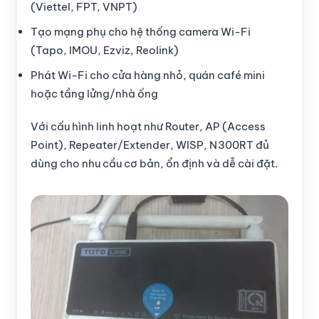
(Viettel, FPT, VNPT)
Tạo mạng phụ cho hệ thống camera Wi-Fi
(Tapo, IMOU, Ezviz, Reolink)
Phát Wi-Fi cho cửa hàng nhỏ, quán café mini
hoặc tầng lửng/nhà ống
Với cấu hình linh hoạt như Router, AP (Access
Point), Repeater/Extender, WISP, N300RT đủ
dùng cho nhu cầu cơ bản, ổn định và dễ cài đặt.