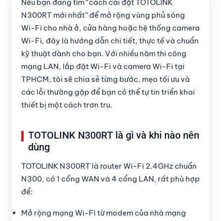
Nếu bạn đang tìm “cách cài đặt TOTOLINK
N300RT mới nhất” để mở rộng vùng phủ sóng
Wi-Fi cho nhà ở, cửa hàng hoặc hệ thống camera
Wi-Fi, đây là hướng dẫn chi tiết, thực tế và chuẩn
kỹ thuật dành cho bạn. Với nhiều năm thi công
mạng LAN, lắp đặt Wi-Fi và camera Wi-Fi tại
TPHCM, tôi sẽ chia sẻ từng bước, mẹo tối ưu và
các lỗi thường gặp để bạn có thể tự tin triển khai
thiết bị một cách trơn tru.
TOTOLINK N300RT là gì và khi nào nên
dùng
TOTOLINK N300RT là router Wi-Fi 2.4GHz chuẩn
N300, có 1 cổng WAN và 4 cổng LAN, rất phù hợp
để:
Mở rộng mạng Wi-Fi từ modem của nhà mạng