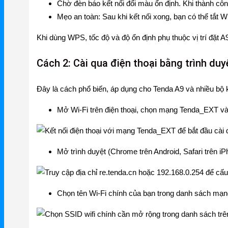
Chờ đèn báo kết nối đổi màu ổn định. Khi thành côn
Ruijie Gateway
Mẹo an toàn: Sau khi kết nối xong, bạn có thể tắt 
Ruijie Switch
Khi dùng WPS, tốc độ và độ ổn định phụ thuộc vị trí đặt A9
Ruijie WiFi
Cách 2: Cài qua điện thoại bằng trình duy
Phụ kiện Ruijie
Đây là cách phổ biến, áp dụng cho Tenda A9 và nhiều bộ
Ruijie Firewall
Mở Wi‑Fi trên điện thoại, chọn mạng Tenda_EXT và 
Ruijie PTP/PTMP
Grandstream
Mở trình duyệt (Chrome trên Android, Safari trên i
Grandstream Router
Grandstream Switch
Chọn tên Wi‑Fi chính của bạn trong danh sách mạn
Grandstream WiFi
Grandstream Tổng Đài