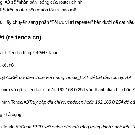
g, A9 sẽ “nhân bản” sóng của router chính.
WPS trên router nếu muốn tối ưu bảo mật.
. Hãy chuyển sang phần “Tối ưu vị trí repeater” bên dưới để đạt hiệu 
ệt (re.tenda.cn)
 kích Tenda dòng 2.4GHz khác.
kết nối.
Kết nối điện thoại với mạng Tenda_EXT để bắt đầu cài đặt A9
Phone) và gõ re.tenda.cn hoặc 192.168.0.254 vào thanh địa chỉ, nhấn 
Truy cập địa chỉ re.tenda.cn hoặc 192.168.0.254 để c
g khả dụng.
Chọn SSID wifi chính cần mở rộng trong danh sách trên 