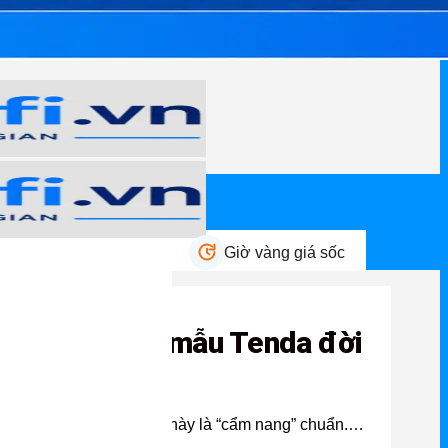
n mãi HOT
Giờ vàng giá sốc
da A9 và các mẫu Tenda đời
ặt camera wifi, bài viết này là “cẩm nang” chuẩn.…