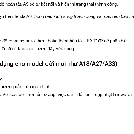
hoàn tất. A9 sẽ tự kết nối và hiển thị trạng thái thành công.
Thông báo kích sóng thành công và màu đèn báo tín
ốc để roaming mượt hơn, hoặc thêm hậu tố “_EXT” để dễ phân biệt.
est tốc độ ở khu vực trước đây yếu sóng.
p dụng cho model đời mới như A18/A27/A33)
y.
o hướng dẫn trên màn hình.
Với các đời mới hỗ trợ app, việc cài – đổi tên – cập nhật firmware s