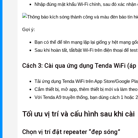
Nhập đúng mật khẩu Wi‑Fi chính, sau đó xác nhận để 
Grandstream Thiết bị Hội Nghị
DLink
Gợi ý:
DLink Router
Bạn có thể để tên mạng lặp lại giống y hệt mạng g
DLink Switch
Sau khi hoàn tất, tắt/bật Wi‑Fi trên điện thoại để t
DLink WiFi
Cách 3: Cài qua ứng dụng Tenda WiFi (á
Phụ Kiện DLink
Tải ứng dụng Tenda WiFi trên App Store/Google Pla
DLink 4G
Cắm thiết bị, mở app, thêm thiết bị mới và làm the
Với Tenda A9 truyền thống, bạn dùng cách 1 hoặc 2. 
Tối ưu vị trí và cấu hình sau khi cài
Chọn vị trí đặt repeater “đẹp sóng”