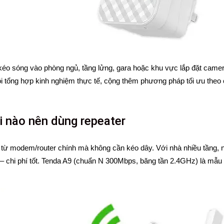
o sóng vào phòng ngủ, tầng lửng, gara hoặc khu vực lắp đặt camera 
ôi tổng hợp kinh nghiệm thực tế, cộng thêm phương pháp tối ưu theo 
i nào nên dùng repeater
 từ modem/router chính mà không cần kéo dây. Với nhà nhiều tầng, 
– chi phí tốt. Tenda A9 (chuẩn N 300Mbps, băng tần 2.4GHz) là mẫu 