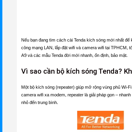
Firewall – Tường lửa
NetMax Router
NetMax Switch
NetMax WiFi
Nếu bạn đang tìm cách cài Tenda kích sóng mới nhất để ké
Phụ Kiện NetMax
công mạng LAN, lắp đặt wifi và camera wifi tại TPHCM, t
A9 và các mẫu Tenda đời mới nhanh, ổn định, bảo mật.
Huawei
Vì sao cần bộ kích sóng Tenda? Kh
Huawei Router WiFi
Một bộ kích sóng (repeater) giúp mở rộng vùng phủ Wi‑Fi
Huawei WiFi 4G/5G
camera wifi xa modem, repeater là giải pháp gọn – nhanh 
nhỏ đến trung bình.
Huawei eKitEngine
Phụ Kiện Huawei
WAC