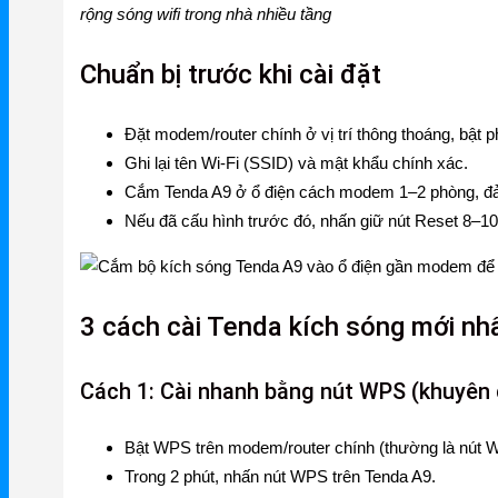
rộng sóng wifi trong nhà nhiều tầng
Gateway
Chuẩn bị trước khi cài đặt
Switch
Home Router WiFi
Đặt modem/router chính ở vị trí thông thoáng, bậ
Ghi lại tên Wi‑Fi (SSID) và mật khẩu chính xác.
Cắm Tenda A9 ở ổ điện cách modem 1–2 phòng, đảm 
EnGenius
Nếu đã cấu hình trước đó, nhấn giữ nút Reset 8–10
EnGenius Router
EnGenius Switch
3 cách cài Tenda kích sóng mới nh
EnGenius WiFi
Phụ kiện EnGenius
Cách 1: Cài nhanh bằng nút WPS (khuyên 
EnGenius Controller
Bật WPS trên modem/router chính (thường là nút W
Ruijie
Trong 2 phút, nhấn nút WPS trên Tenda A9.