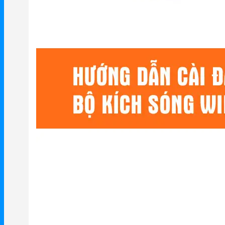
Mercusys
Mercusys Router WiFi
Mercusys Switch
Mercusys 4G
Linksys
Linksys Router WiFi
Linksys Switch
Linksys WiFi
Phụ kiện Linksys
H3C
Wireless