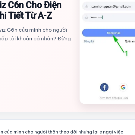
iz C6n Cho Điện
i Tiết Từ A-Z
viz C6n của mình cho người
g cấp tài khoản cá nhân? Đừng
n của mình cho người thân theo dõi nhưng lại e ngại việc