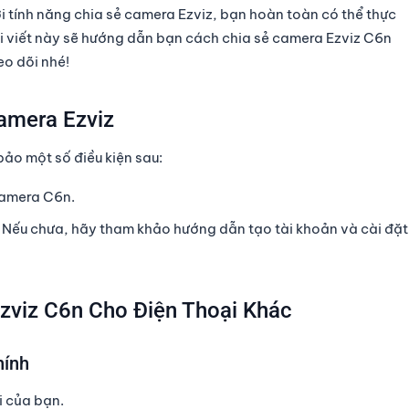
i tính năng chia sẻ camera Ezviz, bạn hoàn toàn có thể thực
i viết này sẽ hướng dẫn bạn
cách chia sẻ camera Ezviz C6n
eo dõi nhé!
amera Ezviz
bảo một số điều kiện sau:
camera C6n.
. Nếu chưa, hãy tham khảo hướng dẫn tạo tài khoản và cài đặt
zviz C6n Cho Điện Thoại Khác
hính
i của bạn.