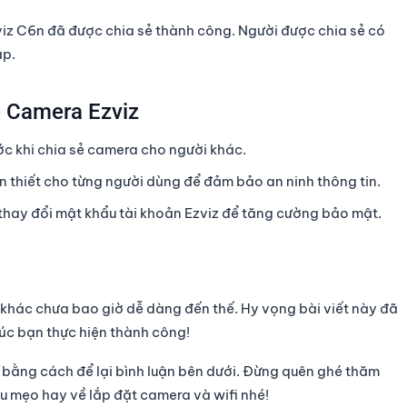
viz C6n đã được chia sẻ thành công. Người được chia sẻ có
ập.
ẻ Camera Ezviz
c khi chia sẻ camera cho người khác.
 thiết cho từng người dùng để đảm bảo an ninh thông tin.
hay đổi mật khẩu tài khoản Ezviz để tăng cường bảo mật.
 khác chưa bao giờ dễ dàng đến thế. Hy vọng bài viết này đã
úc bạn thực hiện thành công!
i bằng cách để lại bình luận bên dưới. Đừng quên ghé thăm
u mẹo hay về lắp đặt camera và wifi nhé!