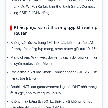
SSID 2.4GHz, mở app Tapo, thêm thiết bị, nhập đúng
mật khẩu Wi‑Fi; nếu fail, tạm thời tách Smart Connect,
dùng SSID 2.4GHz riêng
Khắc phục sự cố thường gặp khi set up
router
Không vào được trang 192.168.1.1: kiểm tra cáp LAN,
IP máy tính cùng lớp mạng, reset router giữ nút 10–15s
Mạng chậm, Wi‑Fi yếu: đổi kênh, giảm độ rộng kênh, di
chuyển router, thêm Mesh
Rớt camera khi bật Smart Connect: tách SSID 2.4GHz
riêng, tránh DFS
Double NAT làm game/camera lag: đặt ONT nhà mạng
ở Bridge, cho router quay PPPoE
Không thấy băng tần 5GHz: thiết bị cũ không hỗ trợ;
cập nhật driver hoặc dùng 2.4GHz