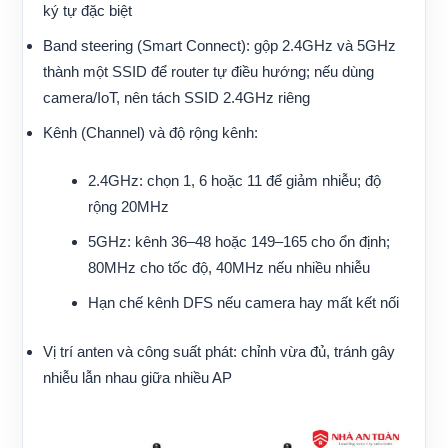
ký tự đặc biệt
Band steering (Smart Connect): gộp 2.4GHz và 5GHz
thành một SSID để router tự điều hướng; nếu dùng
camera/IoT, nên tách SSID 2.4GHz riêng
Kênh (Channel) và độ rộng kênh:
2.4GHz: chọn 1, 6 hoặc 11 để giảm nhiễu; độ
rộng 20MHz
5GHz: kênh 36–48 hoặc 149–165 cho ổn định;
80MHz cho tốc độ, 40MHz nếu nhiều nhiễu
Hạn chế kênh DFS nếu camera hay mất kết nối
Vị trí anten và công suất phát: chỉnh vừa đủ, tránh gây
nhiễu lẫn nhau giữa nhiều AP