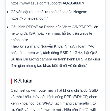
https://www.asus.com/support/FAQ/1048607/
Cố vấn đặt router, tối ưu phủ sóng của Netgear:
https://kb.netgear.com/
Cấu hình PPPoE và Bridge của Viettel/VNPT/FPT: liên
hệ tổng đài ISP, hoặc xem mục hỗ trợ trên website
chính thức
Theo kỹ sư mạng Nguyễn Khoa (Nhà An Toàn): “Với
nhà có camera wifi, tách riêng SSID 2.4GHz, bật QoS
ưu tiên lưu lượng camera và tránh kênh DFS là ba điều
đơn giản nhưng tạo khác biệt rõ rệt về ổn định.”
Kết luận
Cách set up wifi router mới nhất không chỉ là đổi SSID
và mật khẩu. Hãy cấu hình đúng PPPoE/DHCP, chọn
kênh khoa học, bật WPA3, tách mạng camera/IoT, tối
ưu QoS và duy trì firmware mới. Nếu cần lắp đặt wifi,