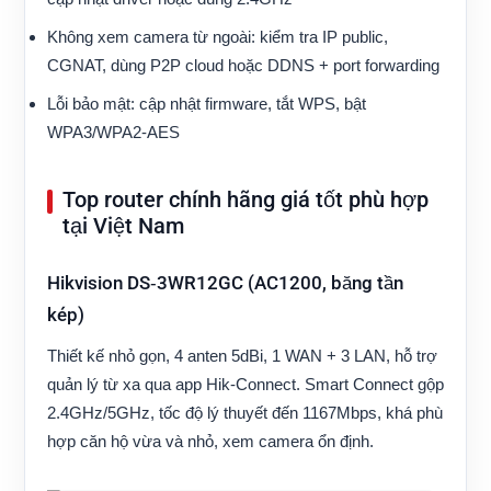
Không xem camera từ ngoài: kiểm tra IP public,
CGNAT, dùng P2P cloud hoặc DDNS + port forwarding
Lỗi bảo mật: cập nhật firmware, tắt WPS, bật
WPA3/WPA2‑AES
Top router chính hãng giá tốt phù hợp
tại Việt Nam
Hikvision DS‑3WR12GC (AC1200, băng tần
kép)
Thiết kế nhỏ gọn, 4 anten 5dBi, 1 WAN + 3 LAN, hỗ trợ
quản lý từ xa qua app Hik‑Connect. Smart Connect gộp
2.4GHz/5GHz, tốc độ lý thuyết đến 1167Mbps, khá phù
hợp căn hộ vừa và nhỏ, xem camera ổn định.