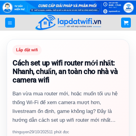
Bỏ
qua
nội
dung
Lắp đặt wifi
Cách set up wifi router mới nhất:
Nhanh, chuẩn, an toàn cho nhà và
camera wifi
Bạn vừa mua router mới, hoặc muốn tối ưu hệ
thống Wi‑Fi để xem camera mượt hơn,
livestream ổn định, game không lag? Đây là
hướng dẫn cách set up wifi router mới nhất…
thinguyen
29/10/2025
11 phút đọc