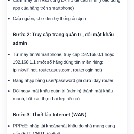
Cắm máy tính vào cổng LAN 1 để cấu hình (hoặc dùng
app của hãng trên smartphone)
Cấp nguồn, chờ đèn hệ thống ổn định
Bước 2: Truy cập trang quản trị, đổi mật khẩu
admin
Từ máy tính/smartphone, truy cập 192.168.0.1 hoặc
192.168.1.1 (một số hãng dùng tên miền riêng:
tplinkwifi.net, router.asus.com, routerlogin.net)
Đăng nhập bằng user/password ghi dưới đáy router
Đổi ngay mật khẩu quản trị (admin) thành mật khẩu
mạnh, bật xác thực hai lớp nếu có
Bước 3: Thiết lập Internet (WAN)
PPPoE: nhập tài khoản/mật khẩu do nhà mạng cung
cấp (FPT, VNPT, Viettel)