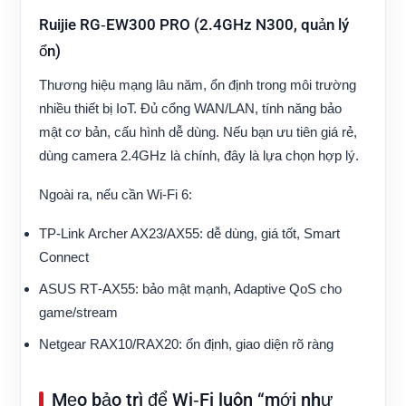
Ruijie RG‑EW300 PRO (2.4GHz N300, quản lý
ổn)
Thương hiệu mạng lâu năm, ổn định trong môi trường
nhiều thiết bị IoT. Đủ cổng WAN/LAN, tính năng bảo
mật cơ bản, cấu hình dễ dùng. Nếu bạn ưu tiên giá rẻ,
dùng camera 2.4GHz là chính, đây là lựa chọn hợp lý.
Ngoài ra, nếu cần Wi‑Fi 6:
TP‑Link Archer AX23/AX55: dễ dùng, giá tốt, Smart
Connect
ASUS RT‑AX55: bảo mật mạnh, Adaptive QoS cho
game/stream
Netgear RAX10/RAX20: ổn định, giao diện rõ ràng
Mẹo bảo trì để Wi‑Fi luôn “mới như