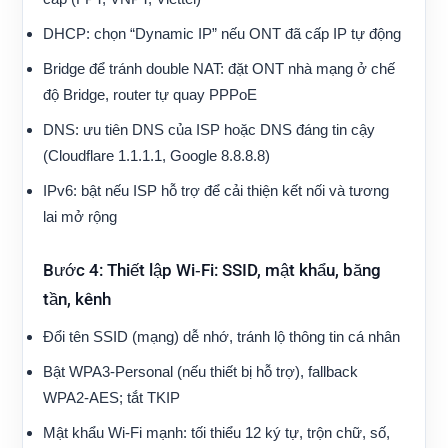
DHCP: chọn “Dynamic IP” nếu ONT đã cấp IP tự động
Bridge để tránh double NAT: đặt ONT nhà mạng ở chế
độ Bridge, router tự quay PPPoE
DNS: ưu tiên DNS của ISP hoặc DNS đáng tin cậy
(Cloudflare 1.1.1.1, Google 8.8.8.8)
IPv6: bật nếu ISP hỗ trợ để cải thiện kết nối và tương
lai mở rộng
Bước 4: Thiết lập Wi‑Fi: SSID, mật khẩu, băng
tần, kênh
Đổi tên SSID (mạng) dễ nhớ, tránh lộ thông tin cá nhân
Bật WPA3‑Personal (nếu thiết bị hỗ trợ), fallback
WPA2‑AES; tắt TKIP
Mật khẩu Wi‑Fi mạnh: tối thiểu 12 ký tự, trộn chữ, số,