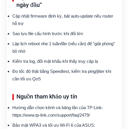
ngày đầu”
Cập nhật firmware định kỳ, bật auto‑update nếu router
hỗ trợ
Sao lưu file cấu hình trước khi đổi lớn
Lập lịch reboot nhẹ 1 tuần/lần (nếu cần) để “giải phóng”
bộ nhớ
Kiểm tra log, đổi mật khẩu khi thấy truy cập lạ
Đo tốc độ thật bằng Speedtest, kiểm tra ping/jitter khi
cần tối ưu QoS
Nguồn tham khảo uy tín
Hướng dẫn chọn kênh và băng tần của TP‑Link:
https://www.tp-link.com/support/faq/2479/
Bảo mật WPA3 và tối ưu Wi‑Fi 6 của ASUS: