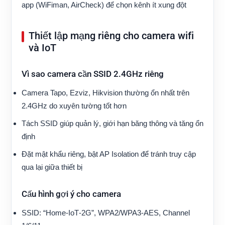
app (WiFiman, AirCheck) để chọn kênh ít xung đột
Thiết lập mạng riêng cho camera wifi
và IoT
Vì sao camera cần SSID 2.4GHz riêng
Camera Tapo, Ezviz, Hikvision thường ổn nhất trên
2.4GHz do xuyên tường tốt hơn
Tách SSID giúp quản lý, giới hạn băng thông và tăng ổn
định
Đặt mật khẩu riêng, bật AP Isolation để tránh truy cập
qua lại giữa thiết bị
Cấu hình gợi ý cho camera
SSID: “Home‑IoT‑2G”, WPA2/WPA3‑AES, Channel