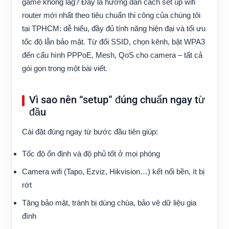
game không lag? Đây là hướng dẫn cách set up wifi
router mới nhất theo tiêu chuẩn thi công của chúng tôi
tại TPHCM: dễ hiểu, đầy đủ tính năng hiện đại và tối ưu
tốc độ lẫn bảo mật. Từ đổi SSID, chọn kênh, bật WPA3
đến cấu hình PPPoE, Mesh, QoS cho camera – tất cả
gói gọn trong một bài viết.
Vì sao nên “setup” đúng chuẩn ngay từ
đầu
Cài đặt đúng ngay từ bước đầu tiên giúp:
Tốc độ ổn định và độ phủ tốt ở mọi phòng
Camera wifi (Tapo, Ezviz, Hikvision…) kết nối bền, ít bị
rớt
Tăng bảo mật, tránh bị dùng chùa, bảo vệ dữ liệu gia
đình