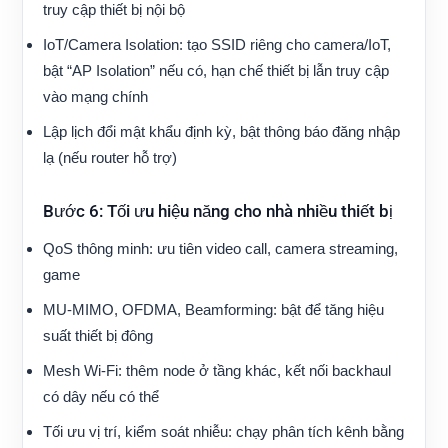
truy cập thiết bị nội bộ
IoT/Camera Isolation: tạo SSID riêng cho camera/IoT,
bật “AP Isolation” nếu có, hạn chế thiết bị lẫn truy cập
vào mạng chính
Lập lịch đổi mật khẩu định kỳ, bật thông báo đăng nhập
lạ (nếu router hỗ trợ)
Bước 6: Tối ưu hiệu năng cho nhà nhiều thiết bị
QoS thông minh: ưu tiên video call, camera streaming,
game
MU‑MIMO, OFDMA, Beamforming: bật để tăng hiệu
suất thiết bị đông
Mesh Wi‑Fi: thêm node ở tầng khác, kết nối backhaul
có dây nếu có thể
Tối ưu vị trí, kiểm soát nhiễu: chạy phân tích kênh bằng