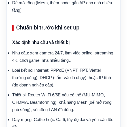
Dễ mở rộng (Mesh, thêm node, gắn AP cho nhà nhiều
tầng)
Chuẩn bị trước khi set up
Xác định nhu cầu và thiết bị
Nhu cầu: xem camera 24/7, làm việc online, streaming
4K, chơi game, nhà nhiều tầng…
Loại kết nối Internet: PPPoE (VNPT, FPT, Viettel
thường dùng), DHCP (cắm vào là chạy), hoặc IP tĩnh
(do doanh nghiệp cấp).
Thiết bị: Router Wi‑Fi 6/6E nếu có thể (MU‑MIMO,
OFDMA, Beamforming), khả năng Mesh (để mở rộng
phủ sóng), số cổng LAN đủ dùng.
Dây mạng: Cat5e hoặc Cat6, tùy độ dài và yêu cầu tốc
độ.