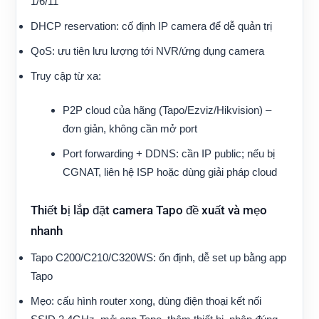
1/6/11
DHCP reservation: cố định IP camera để dễ quản trị
QoS: ưu tiên lưu lượng tới NVR/ứng dụng camera
Truy cập từ xa:
P2P cloud của hãng (Tapo/Ezviz/Hikvision) –
đơn giản, không cần mở port
Port forwarding + DDNS: cần IP public; nếu bị
CGNAT, liên hệ ISP hoặc dùng giải pháp cloud
Thiết bị lắp đặt camera Tapo đề xuất và mẹo
nhanh
Tapo C200/C210/C320WS: ổn định, dễ set up bằng app
Tapo
Mẹo: cấu hình router xong, dùng điện thoại kết nối