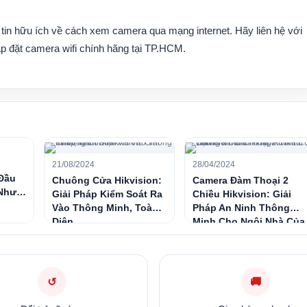
tin hữu ích về cách xem camera qua mạng internet. Hãy liên hệ với
ắp đặt camera wifi chính hãng tại TP.HCM
.
21/08/2024
28/04/2024
Đầu
Chuông Cửa Hikvision:
Camera Đàm Thoại 2
 Như
Giải Pháp Kiểm Soát Ra
Chiều Hikvision: Giải
Vào Thông Minh, Toàn
Pháp An Ninh Thông
Diện
Minh Cho Ngôi Nhà Của
Bạn
↺
🚚