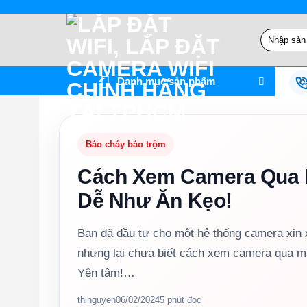
Bỏ
qua
Tìm
nội
kiếm:
dung
Danh mục sản phẩm
Báo cháy báo trộm
Cách Xem Camera Qua M
Dễ Như Ăn Kẹo!
Bạn đã đầu tư cho một hệ thống camera xịn 
nhưng lại chưa biết cách xem camera qua mạ
Yên tâm!…
thinguyen
06/02/2024
5 phút đọc