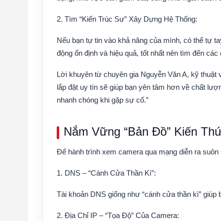
2. Tìm “Kiến Trúc Sư” Xây Dựng Hệ Thống
:
Nếu bạn tự tin vào khả năng của mình, có thể tự t
động ổn định và hiệu quả, tốt nhất nên tìm đến các 
Lời khuyên từ chuyên gia Nguyễn Văn A, kỹ thuật 
lắp đặt uy tín sẽ giúp bạn yên tâm hơn về chất lư
nhanh chóng khi gặp sự cố.”
Nắm Vững “Bản Đồ” Kiến Thứ
Để hành trình xem camera qua mạng diễn ra suôn s
1. DNS – “Cánh Cửa Thần Kì”
:
Tài khoản DNS giống như “cánh cửa thần kì” giúp 
2. Địa Chỉ IP – “Tọa Độ” Của Camera
: