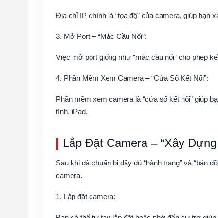
Địa chỉ IP chính là “tọa độ” của camera, giúp bạn x
3. Mở Port – “Mắc Cầu Nối”
:
Việc mở port giống như “mắc cầu nối” cho phép kế
4. Phần Mềm Xem Camera – “Cửa Sổ Kết Nối”
:
Phần mềm xem camera là “cửa sổ kết nối” giúp bạn 
tính, iPad.
Lắp Đặt Camera – “Xây Dựng
Sau khi đã chuẩn bị đầy đủ “hành trang” và “bản đồ
camera.
1. Lắp đặt camera:
Bạn có thể tự tay lắp đặt hoặc nhờ đến sự trợ giúp