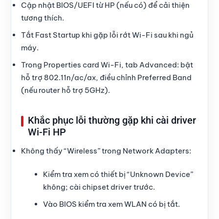
Cập nhật BIOS/UEFI từ HP (nếu có) để cải thiện
tương thích.
Tắt Fast Startup khi gặp lỗi rớt Wi-Fi sau khi ngủ
máy.
Trong Properties card Wi-Fi, tab Advanced: bật
hỗ trợ 802.11n/ac/ax, điều chỉnh Preferred Band
(nếu router hỗ trợ 5GHz).
Khắc phục lỗi thường gặp khi cài driver
Wi-Fi HP
Không thấy “Wireless” trong Network Adapters:
Kiểm tra xem có thiết bị “Unknown Device”
không; cài chipset driver trước.
Vào BIOS kiểm tra xem WLAN có bị tắt.