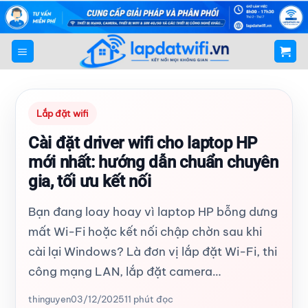
Bỏ
qua
nội
dung
Lắp đặt wifi
Cài đặt driver wifi cho laptop HP
mới nhất: hướng dẫn chuẩn chuyên
gia, tối ưu kết nối
Bạn đang loay hoay vì laptop HP bỗng dưng
mất Wi-Fi hoặc kết nối chập chờn sau khi
cài lại Windows? Là đơn vị lắp đặt Wi-Fi, thi
công mạng LAN, lắp đặt camera…
thinguyen
03/12/2025
11 phút đọc