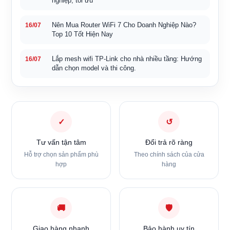
nghiệp, tối ưu
Nên Mua Router WiFi 7 Cho Doanh Nghiệp Nào?
16/07
Top 10 Tốt Hiện Nay
Lắp mesh wifi TP-Link cho nhà nhiều tầng: Hướng
16/07
dẫn chọn model và thi công.
✓
↺
Tư vấn tận tâm
Đổi trả rõ ràng
Hỗ trợ chọn sản phẩm phù
Theo chính sách của cửa
hợp
hàng
🚚
🛡
Giao hàng nhanh
Bảo hành uy tín