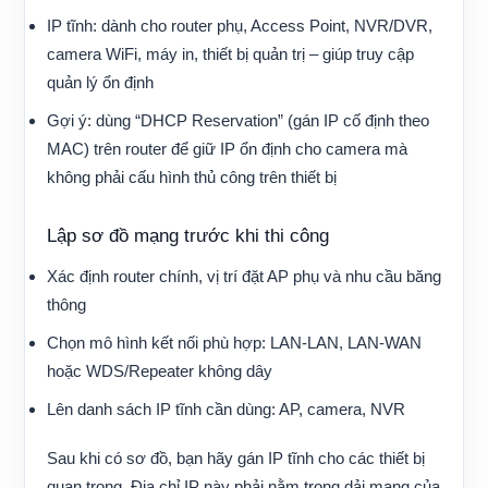
IP tĩnh: dành cho router phụ, Access Point, NVR/DVR,
camera WiFi, máy in, thiết bị quản trị – giúp truy cập
quản lý ổn định
Gợi ý: dùng “DHCP Reservation” (gán IP cố định theo
MAC) trên router để giữ IP ổn định cho camera mà
không phải cấu hình thủ công trên thiết bị
Lập sơ đồ mạng trước khi thi công
Xác định router chính, vị trí đặt AP phụ và nhu cầu băng
thông
Chọn mô hình kết nối phù hợp: LAN-LAN, LAN-WAN
hoặc WDS/Repeater không dây
Lên danh sách IP tĩnh cần dùng: AP, camera, NVR
Sau khi có sơ đồ, bạn hãy gán IP tĩnh cho các thiết bị
quan trọng. Địa chỉ IP này phải nằm trong dải mạng của