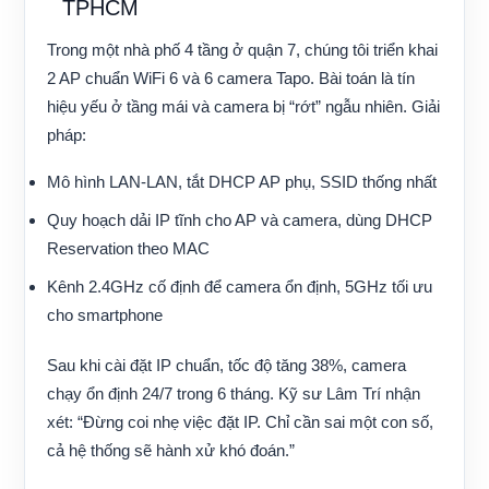
TPHCM
Trong một nhà phố 4 tầng ở quận 7, chúng tôi triển khai
2 AP chuẩn WiFi 6 và 6 camera Tapo. Bài toán là tín
hiệu yếu ở tầng mái và camera bị “rớt” ngẫu nhiên. Giải
pháp:
Mô hình LAN-LAN, tắt DHCP AP phụ, SSID thống nhất
Quy hoạch dải IP tĩnh cho AP và camera, dùng DHCP
Reservation theo MAC
Kênh 2.4GHz cố định để camera ổn định, 5GHz tối ưu
cho smartphone
Sau khi cài đặt IP chuẩn, tốc độ tăng 38%, camera
chạy ổn định 24/7 trong 6 tháng. Kỹ sư Lâm Trí nhận
xét: “Đừng coi nhẹ việc đặt IP. Chỉ cần sai một con số,
cả hệ thống sẽ hành xử khó đoán.”