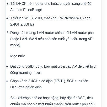
Tắt DHCP trên router phụ hoặc chuyển sang chế độ
Access Point/Bridge
Thiết lập WiFi (SSID, mật khẩu, WPA2/WPA3, kênh
2.4GHz/5GHz)
Dùng cáp mạng: LAN router chính nối LAN router phụ
(hoặc LAN–WAN nếu nhà sản xuất yêu cầu trong AP
mode)
Mẹo nhỏ:
Đặt cùng SSID, cùng bảo mật giữa các AP để thiết bị di
động roaming mượt
Chọn kênh 2.4GHz cố định (1/6/11), 5GHz ưu tiên
DFS-free để ổn định
Sau khi chọn chế độ hoạt động, hãy đặt tên WiFi, tiêu
chuẩn mã hóa và mật khẩu mạnh. Nếu router phụ có 2