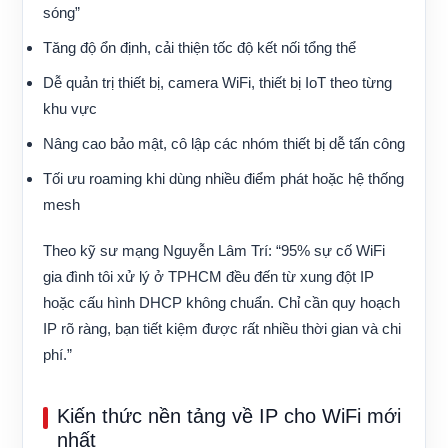
sóng”
Tăng độ ổn định, cải thiện tốc độ kết nối tổng thể
Dễ quản trị thiết bị, camera WiFi, thiết bị IoT theo từng
khu vực
Nâng cao bảo mật, cô lập các nhóm thiết bị dễ tấn công
Tối ưu roaming khi dùng nhiều điểm phát hoặc hệ thống
mesh
Theo kỹ sư mạng Nguyễn Lâm Trí: “95% sự cố WiFi
gia đình tôi xử lý ở TPHCM đều đến từ xung đột IP
hoặc cấu hình DHCP không chuẩn. Chỉ cần quy hoạch
IP rõ ràng, bạn tiết kiệm được rất nhiều thời gian và chi
phí.”
Kiến thức nền tảng về IP cho WiFi mới
nhất