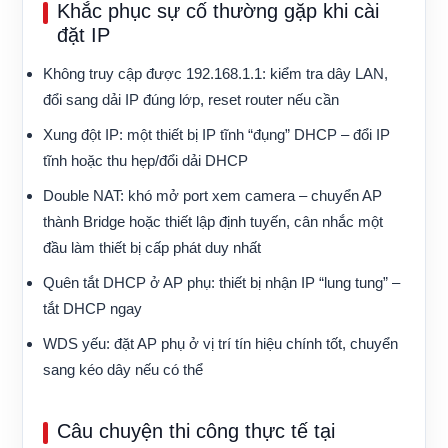
Khắc phục sự cố thường gặp khi cài
đặt IP
Không truy cập được 192.168.1.1: kiểm tra dây LAN,
đổi sang dải IP đúng lớp, reset router nếu cần
Xung đột IP: một thiết bị IP tĩnh “đụng” DHCP – đổi IP
tĩnh hoặc thu hẹp/đổi dải DHCP
Double NAT: khó mở port xem camera – chuyển AP
thành Bridge hoặc thiết lập định tuyến, cân nhắc một
đầu làm thiết bị cấp phát duy nhất
Quên tắt DHCP ở AP phụ: thiết bị nhận IP “lung tung” –
tắt DHCP ngay
WDS yếu: đặt AP phụ ở vị trí tín hiệu chính tốt, chuyển
sang kéo dây nếu có thể
Câu chuyện thi công thực tế tại