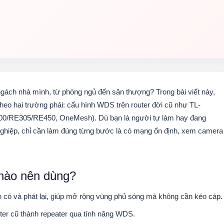
ách nhà mình, từ phòng ngủ đến sân thượng? Trong bài viết này,
 theo hai trường phái: cấu hình WDS trên router đời cũ như TL-
00/RE305/RE450, OneMesh). Dù bạn là người tự làm hay đang
n nghiệp, chỉ cần làm đúng từng bước là có mạng ổn định, xem camera
 nào nên dùng?
ện có và phát lại, giúp mở rộng vùng phủ sóng mà không cần kéo cáp.
uter cũ thành repeater qua tính năng WDS.