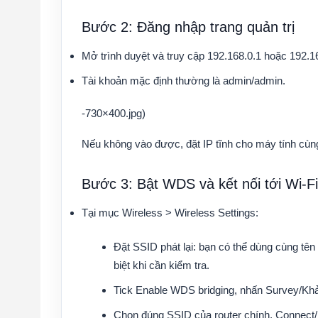
Bước 2: Đăng nhập trang quản trị
Mở trình duyệt và truy cập 192.168.0.1 hoặc 192.16
Tài khoản mặc định thường là admin/admin.
-730×400.jpg)
Nếu không vào được, đặt IP tĩnh cho máy tính cùng 
Bước 3: Bật WDS và kết nối tới Wi-F
Tại mục Wireless > Wireless Settings:
Đặt SSID phát lại: bạn có thể dùng cùng tê
biệt khi cần kiểm tra.
Tick Enable WDS bridging, nhấn Survey/Khả
Chọn đúng SSID của router chính, Connect/K