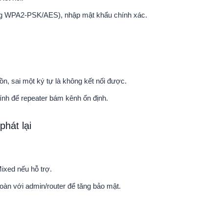
g WPA2-PSK/AES), nhập mật khẩu chính xác.
n, sai một ký tự là không kết nối được.
hính để repeater bám kênh ổn định.
hát lại
ed nếu hỗ trợ.
 toàn với admin/router để tăng bảo mật.