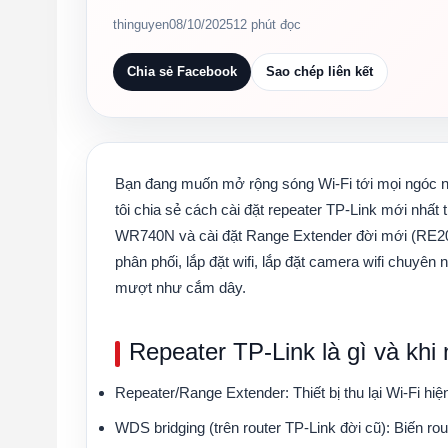
thinguyen
08/10/2025
12 phút đọc
Chia sẻ Facebook
Sao chép liên kết
Bạn đang muốn mở rộng sóng Wi-Fi tới mọi ngóc ng
tôi chia sẻ cách cài đặt repeater TP-Link mới nhất
WR740N và cài đặt Range Extender đời mới (RE2
phân phối, lắp đặt wifi, lắp đặt camera wifi chuyê
mượt như cắm dây.
Repeater TP-Link là gì và khi
Repeater/Range Extender: Thiết bị thu lại Wi-Fi hi
WDS bridging (trên router TP-Link đời cũ): Biến ro