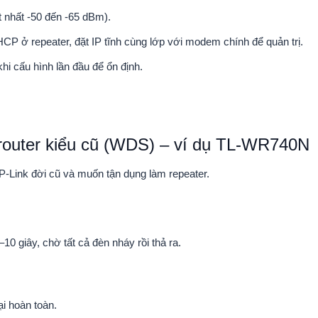
t nhất -50 đến -65 dBm).
CP ở repeater, đặt IP tĩnh cùng lớp với modem chính để quản trị.
khi cấu hình lần đầu để ổn định.
n router kiểu cũ (WDS) – ví dụ TL-WR740N
TP-Link đời cũ và muốn tận dụng làm repeater.
 giây, chờ tất cả đèn nháy rồi thả ra.
ại hoàn toàn.