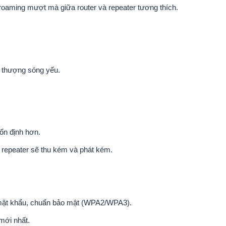
roaming mượt mà giữa router và repeater tương thích.
n thượng sóng yếu.
ổn định hơn.
 repeater sẽ thu kém và phát kém.
, mật khẩu, chuẩn bảo mật (WPA2/WPA3).
mới nhất.