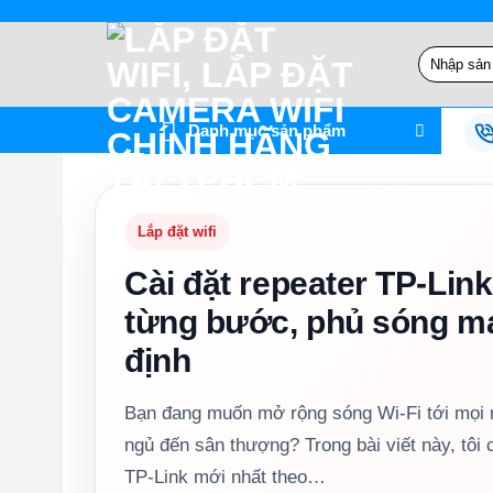
Bỏ
qua
Tìm
nội
kiếm:
dung
Danh mục sản phẩm
Lắp đặt wifi
Cài đặt repeater TP-Lin
từng bước, phủ sóng m
định
Bạn đang muốn mở rộng sóng Wi-Fi tới mọi 
ngủ đến sân thượng? Trong bài viết này, tôi 
TP-Link mới nhất theo…