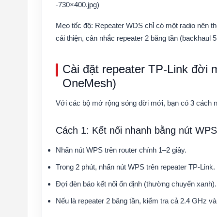
-730×400.jpg)
Mẹo tốc độ: Repeater WDS chỉ có một radio nên t
cải thiện, cân nhắc repeater 2 băng tần (backhaul
Cài đặt repeater TP-Link đờ
OneMesh)
Với các bộ mở rộng sóng đời mới, bạn có 3 cách 
Cách 1: Kết nối nhanh bằng nút WPS
Nhấn nút WPS trên router chính 1–2 giây.
Trong 2 phút, nhấn nút WPS trên repeater TP-Link.
Đợi đèn báo kết nối ổn định (thường chuyển xanh).
Nếu là repeater 2 băng tần, kiểm tra cả 2.4 GHz và