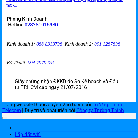
rack...
Phòng Kinh Doanh
Hotline:
028381016980
Kinh doanh 1
:
088 8319798
Kinh doanh 2
:
091 1287898
Kỹ Thuật:
094 7979228
Giấy chứng nhận ĐKKD do Sở Kế hoạch và Đầu
tư TP.HCM cấp ngày 21/07/2016
Trang website thuộc quyền Vận hành bởi
Trường Thịnh
Telecom
| Duy trì và phát triển bởi
Công ty Trường Thịnh
Lắp đặt wifi