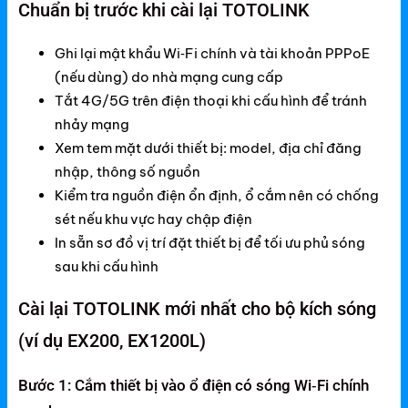
Mercusys
Chuẩn bị trước khi cài lại TOTOLINK
Mercusys Router WiFi
Ghi lại mật khẩu Wi‑Fi chính và tài khoản PPPoE
(nếu dùng) do nhà mạng cung cấp
Mercusys Switch
Tắt 4G/5G trên điện thoại khi cấu hình để tránh
Mercusys 4G
nhảy mạng
Xem tem mặt dưới thiết bị: model, địa chỉ đăng
Linksys
nhập, thông số nguồn
Linksys Router WiFi
Kiểm tra nguồn điện ổn định, ổ cắm nên có chống
sét nếu khu vực hay chập điện
Linksys Switch
In sẵn sơ đồ vị trí đặt thiết bị để tối ưu phủ sóng
Linksys WiFi
sau khi cấu hình
Phụ kiện Linksys
Cài lại TOTOLINK mới nhất cho bộ kích sóng
H3C
(ví dụ EX200, EX1200L)
Wireless
Bước 1: Cắm thiết bị vào ổ điện có sóng Wi‑Fi chính