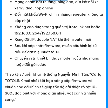
Mạng chậm bất thường, ping cao, đứt kết nối khi
NetMax Router
xem video, họp online
NetMax Switch
Đổi mật khẩu Wi-Fi chính nhưng repeater không tự
cập nhật
NetMax WiFi
Không vào được trang quản trị itotolink.net hoặc
Phụ Kiện NetMax
192.168.0.254/192.168.0.1
Xung đột IP, double NAT khi thêm router mới
Sau khi cập nhật firmware, muốn cấu hình lại từ
Huawei
đầu để đạt hiệu suất tối ưu
Chuyển vị trí thiết bị, thay modem của nhà mạng
Huawei Router WiFi
hoặc đổi gói cước
Huawei WiFi 4G/5G
Theo kỹ sư triển khai hệ thống Nguyễn Minh Tân: “Cài lại
Huawei eKitEngine
TOTOLINK mới nhất kết hợp nâng cấp firmware và
chuẩn hóa cấu hình sẽ giúp tốc độ cải thiện rõ rệt 10–
Phụ Kiện Huawei
30%, đặc biệt với không gian nhiều vật cản và nhiễu
WAC
sóng.”