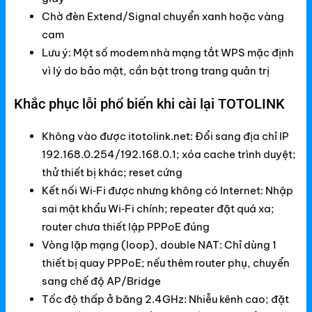
Chờ đèn Extend/Signal chuyển xanh hoặc vàng
cam
Lưu ý: Một số modem nhà mạng tắt WPS mặc định
vì lý do bảo mật, cần bật trong trang quản trị
Khắc phục lỗi phổ biến khi cài lại TOTOLINK
Không vào được itotolink.net: Đổi sang địa chỉ IP
192.168.0.254/192.168.0.1; xóa cache trình duyệt;
thử thiết bị khác; reset cứng
Kết nối Wi‑Fi được nhưng không có Internet: Nhập
sai mật khẩu Wi‑Fi chính; repeater đặt quá xa;
router chưa thiết lập PPPoE đúng
Vòng lặp mạng (loop), double NAT: Chỉ dùng 1
thiết bị quay PPPoE; nếu thêm router phụ, chuyển
sang chế độ AP/Bridge
Tốc độ thấp ở băng 2.4GHz: Nhiễu kênh cao; đặt