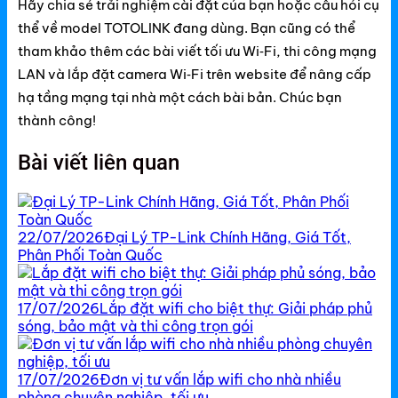
Hãy chia sẻ trải nghiệm cài đặt của bạn hoặc câu hỏi cụ
thể về model TOTOLINK đang dùng. Bạn cũng có thể
tham khảo thêm các bài viết tối ưu Wi‑Fi, thi công mạng
LAN và lắp đặt camera Wi‑Fi trên website để nâng cấp
hạ tầng mạng tại nhà một cách bài bản. Chúc bạn
thành công!
Bài viết liên quan
22/07/2026
Đại Lý TP-Link Chính Hãng, Giá Tốt,
Phân Phối Toàn Quốc
17/07/2026
Lắp đặt wifi cho biệt thự: Giải pháp phủ
sóng, bảo mật và thi công trọn gói
17/07/2026
Đơn vị tư vấn lắp wifi cho nhà nhiều
phòng chuyên nghiệp, tối ưu