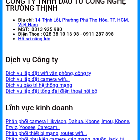
CÔNG TY TNHH ĐẦU TƯ CÔNG NGHỆ
TRƯỜNG THỊNH
Địa chỉ:
14 Trịnh Lỗi, Phường Phú Thọ Hòa, TP. HCM,
Việt Nam
MST: 0313 925 980
Điện Thoại: 028 38 10 16 98 - 0911 287 898
Hồ sơ năng lực
Dịch vụ Công ty
Dịch vụ lắp đặt wifi văn phòng, công ty
Dịch vụ lắp đặt camera wifi...
Dịch vụ bảo trì hệ thống mạng
Dịch vụ lắp đặt tổng đài điện thoại nội bộ
Lĩnh vực kinh doanh
Phân phối camera Hikvison, Dahua, Kbone, Imou, Kbone,
Ezviz, Yoosee, Carecam..
Phân phối thiết bị mạng, router, wifi...
Phân phối phụ kiện camera, cáp mạng, nguồn, jack, tủ