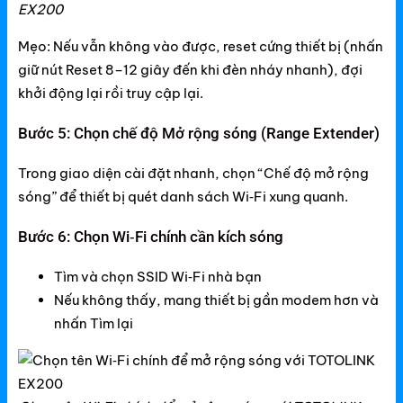
EX200
DLink
Mẹo: Nếu vẫn không vào được, reset cứng thiết bị (nhấn
giữ nút Reset 8–12 giây đến khi đèn nháy nhanh), đợi
DLink Router
khởi động lại rồi truy cập lại.
DLink Switch
Bước 5: Chọn chế độ Mở rộng sóng (Range Extender)
DLink WiFi
Trong giao diện cài đặt nhanh, chọn “Chế độ mở rộng
Phụ Kiện DLink
sóng” để thiết bị quét danh sách Wi‑Fi xung quanh.
DLink 4G
Bước 6: Chọn Wi‑Fi chính cần kích sóng
Tìm và chọn SSID Wi‑Fi nhà bạn
Nếu không thấy, mang thiết bị gần modem hơn và
nhấn Tìm lại