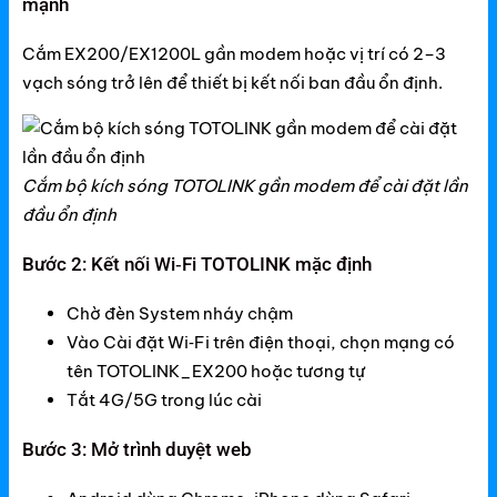
mạnh
Gateway
Switch
Cắm EX200/EX1200L gần modem hoặc vị trí có 2–3
vạch sóng trở lên để thiết bị kết nối ban đầu ổn định.
Home Router WiFi
EnGenius
Cắm bộ kích sóng TOTOLINK gần modem để cài đặt lần
đầu ổn định
EnGenius Router
Bước 2: Kết nối Wi‑Fi TOTOLINK mặc định
EnGenius Switch
EnGenius WiFi
Chờ đèn System nháy chậm
Vào Cài đặt Wi‑Fi trên điện thoại, chọn mạng có
Phụ kiện EnGenius
tên TOTOLINK_EX200 hoặc tương tự
EnGenius Controller
Tắt 4G/5G trong lúc cài
Ruijie
Bước 3: Mở trình duyệt web
Ruijie Gateway