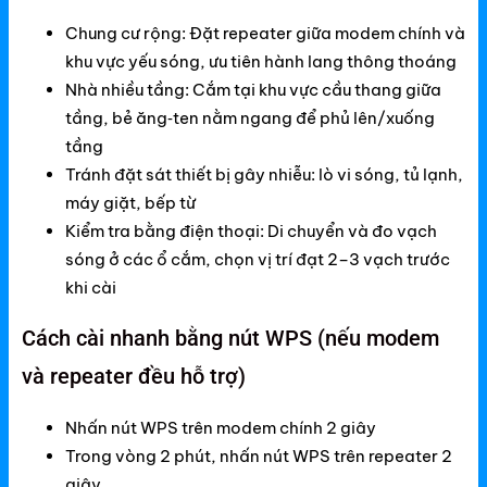
Chung cư rộng: Đặt repeater giữa modem chính và
khu vực yếu sóng, ưu tiên hành lang thông thoáng
Nhà nhiều tầng: Cắm tại khu vực cầu thang giữa
tầng, bẻ ăng‑ten nằm ngang để phủ lên/xuống
tầng
Tránh đặt sát thiết bị gây nhiễu: lò vi sóng, tủ lạnh,
máy giặt, bếp từ
Kiểm tra bằng điện thoại: Di chuyển và đo vạch
sóng ở các ổ cắm, chọn vị trí đạt 2–3 vạch trước
khi cài
Cách cài nhanh bằng nút WPS (nếu modem
và repeater đều hỗ trợ)
Nhấn nút WPS trên modem chính 2 giây
Trong vòng 2 phút, nhấn nút WPS trên repeater 2
giây