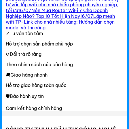
tư vấn lắp wifi cho nhà nhiều phòng chuyên nghiệp,
tối ưu
16/07
Nên Mua Router WiFi 7 Cho Doanh
Nghiệp Nào? Top 10 Tốt Hiện Nay
16/07
Lắp mesh
wifi TP-Link cho nhà nhiều tầng: Hướng dẫn chọn
model và thi công.
✓
Tư vấn tận tâm
Hỗ trợ chọn sản phẩm phù hợp
↺
Đổi trả rõ ràng
Theo chính sách của cửa hàng
🚚
Giao hàng nhanh
Hỗ trợ giao hàng toàn quốc
🛡
Bảo hành uy tín
Cam kết hàng chính hãng