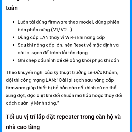
toàn
Luôn tải đúng firmware theo model, đúng phiên
bản phần cứng (V1/V2…)
Dùng cáp LAN thay vì Wi‑Fi khi nâng cấp
Sau khi nâng cấp lớn, nên Reset về mặc định và
cài lại sạch để tránh lỗi tồn đọng
Ghi chép cấu hình để dễ dàng khôi phục khi cần
Theo khuyến nghị của kỹ thuật trưởng Lê Đức Khánh,
đội thi công mạng LAN: “Cài lại sạch sau nâng cấp
firmware giúp thiết bị bỏ hẳn các cấu hình cũ có thể
xung đột, đặc biệt khi đổi chuẩn mã hóa hoặc thay đổi
cách quản lý kênh sóng.”
Tối ưu vị trí lắp đặt repeater trong căn hộ và
nhà cao tầng