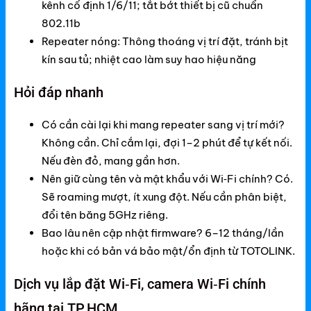
kênh cố định 1/6/11; tắt bớt thiết bị cũ chuẩn
802.11b
Repeater nóng: Thông thoáng vị trí đặt, tránh bịt
kín sau tủ; nhiệt cao làm suy hao hiệu năng
Hỏi đáp nhanh
Có cần cài lại khi mang repeater sang vị trí mới?
Không cần. Chỉ cắm lại, đợi 1–2 phút để tự kết nối.
Nếu đèn đỏ, mang gần hơn.
Nên giữ cùng tên và mật khẩu với Wi‑Fi chính? Có.
Sẽ roaming mượt, ít xung đột. Nếu cần phân biệt,
đổi tên băng 5GHz riêng.
Bao lâu nên cập nhật firmware? 6–12 tháng/lần
hoặc khi có bản vá bảo mật/ổn định từ TOTOLINK.
Dịch vụ lắp đặt Wi‑Fi, camera Wi‑Fi chính
hãng tại TP.HCM