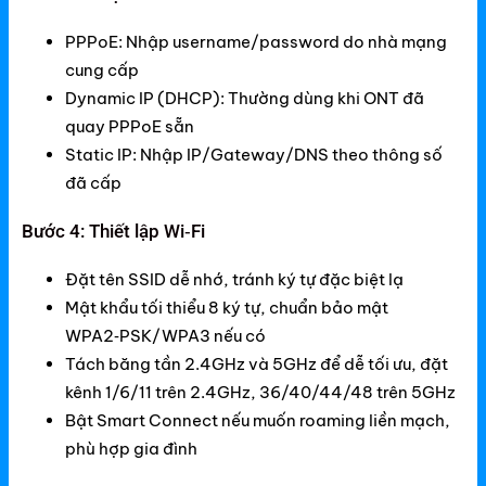
PPPoE: Nhập username/password do nhà mạng
cung cấp
Dynamic IP (DHCP): Thường dùng khi ONT đã
quay PPPoE sẵn
Static IP: Nhập IP/Gateway/DNS theo thông số
đã cấp
Bước 4: Thiết lập Wi‑Fi
Đặt tên SSID dễ nhớ, tránh ký tự đặc biệt lạ
Mật khẩu tối thiểu 8 ký tự, chuẩn bảo mật
WPA2‑PSK/WPA3 nếu có
Tách băng tần 2.4GHz và 5GHz để dễ tối ưu, đặt
kênh 1/6/11 trên 2.4GHz, 36/40/44/48 trên 5GHz
Bật Smart Connect nếu muốn roaming liền mạch,
phù hợp gia đình