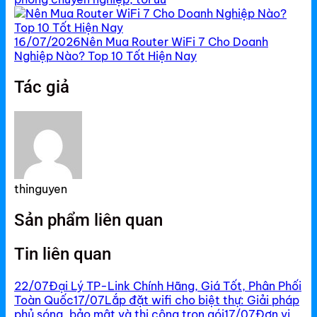
16/07/2026
Nên Mua Router WiFi 7 Cho Doanh
Nghiệp Nào? Top 10 Tốt Hiện Nay
Tác giả
thinguyen
Sản phẩm liên quan
Tin liên quan
22/07
Đại Lý TP-Link Chính Hãng, Giá Tốt, Phân Phối
Toàn Quốc
17/07
Lắp đặt wifi cho biệt thự: Giải pháp
phủ sóng, bảo mật và thi công trọn gói
17/07
Đơn vị