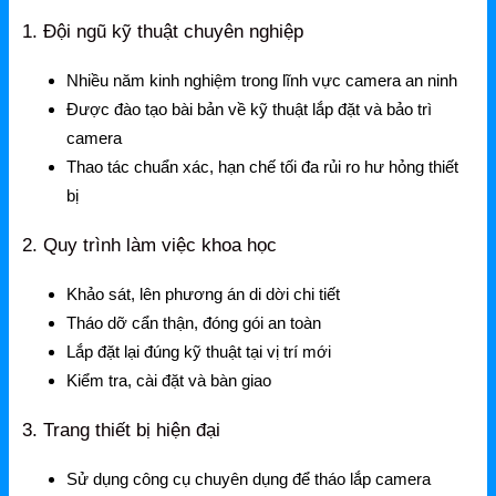
Mercusys
1. Đội ngũ kỹ thuật chuyên nghiệp
Mercusys Router WiFi
Nhiều năm kinh nghiệm trong lĩnh vực camera an ninh
Mercusys Switch
Được đào tạo bài bản về kỹ thuật lắp đặt và bảo trì
camera
Mercusys 4G
Thao tác chuẩn xác, hạn chế tối đa rủi ro hư hỏng thiết
Linksys
bị
Linksys Router WiFi
2. Quy trình làm việc khoa học
Linksys Switch
Khảo sát, lên phương án di dời chi tiết
Tháo dỡ cẩn thận, đóng gói an toàn
Linksys WiFi
Lắp đặt lại đúng kỹ thuật tại vị trí mới
Phụ kiện Linksys
Kiểm tra, cài đặt và bàn giao
H3C
3. Trang thiết bị hiện đại
Wireless
Sử dụng công cụ chuyên dụng để tháo lắp camera