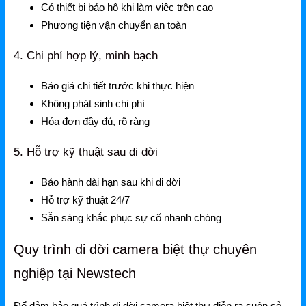
Có thiết bị bảo hộ khi làm việc trên cao
Gateway
Phương tiện vận chuyển an toàn
Switch
4. Chi phí hợp lý, minh bạch
Home Router WiFi
Báo giá chi tiết trước khi thực hiện
Không phát sinh chi phí
EnGenius
Hóa đơn đầy đủ, rõ ràng
EnGenius Router
5. Hỗ trợ kỹ thuật sau di dời
EnGenius Switch
Bảo hành dài hạn sau khi di dời
EnGenius WiFi
Hỗ trợ kỹ thuật 24/7
Sẵn sàng khắc phục sự cố nhanh chóng
Phụ kiện EnGenius
Quy trình di dời camera biệt thự chuyên
EnGenius Controller
nghiệp tại Newstech
Ruijie
Để đảm bảo quá trình di dời camera biệt thự diễn ra suôn sẻ