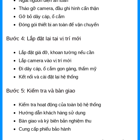
Grandstream Thiết bị Hội Nghị
Ngắt nguồn điện an toàn
Tháo gỡ camera, đầu ghi hình cẩn thận
DLink
Gỡ bỏ dây cáp, ổ cắm
Đóng gói thiết bị an toàn để vận chuyển
DLink Router
Bước 4: Lắp đặt lại tại vị trí mới
DLink Switch
DLink WiFi
Lắp đặt giá đỡ, khoan tường nếu cần
Lắp camera vào vị trí mới
Phụ Kiện DLink
Đi dây cáp, ổ cắm gọn gàng, thẩm mỹ
Kết nối và cài đặt lại hệ thống
DLink 4G
Bước 5: Kiểm tra và bàn giao
Kiểm tra hoạt động của toàn bộ hệ thống
Hướng dẫn khách hàng sử dụng
Bàn giao và ký biên bản nghiệm thu
Cung cấp phiếu bảo hành