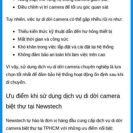
NetMax Router
Điều chỉnh vị trí camera để tối ưu góc quan sát
NetMax Switch
Tuy nhiên, việc tự di dời camera có thể gặp nhiều rủi ro như:
NetMax WiFi
Thiếu kiến thức kỹ thuật dẫn đến hư hỏng thiết bị
Mất thời gian và công sức
Phụ Kiện NetMax
Khó khăn trong việc lắp đặt và cài đặt lại hệ thống
Không đảm bảo an toàn khi làm việc trên cao
Huawei
Vì vậy, sử dụng dịch vụ di dời camera chuyên nghiệp là lựa
Huawei Router WiFi
chọn tốt nhất để đảm bảo hệ thống hoạt động ổn định sau khi
di chuyển.
Huawei WiFi 4G/5G
Ưu điểm khi sử dụng dịch vụ di dời camera
Huawei eKitEngine
biệt thự tại Newstech
Phụ Kiện Huawei
Newstech tự hào là đơn vị hàng đầu cung cấp dịch vụ di dời
WAC
camera biệt thự tại TPHCM với những ưu điểm nổi bật: