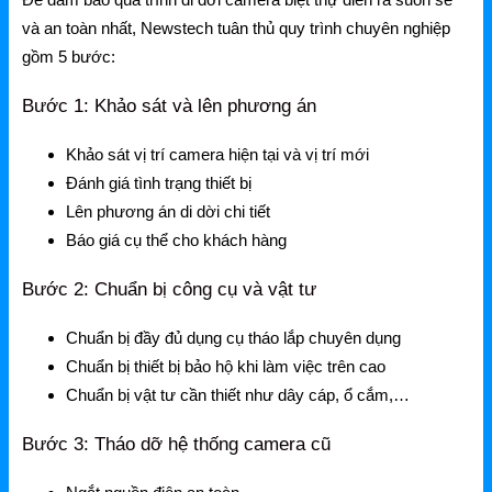
Ruijie Gateway
và an toàn nhất, Newstech tuân thủ quy trình chuyên nghiệp
Ruijie Switch
gồm 5 bước:
Ruijie WiFi
Bước 1: Khảo sát và lên phương án
Phụ kiện Ruijie
Khảo sát vị trí camera hiện tại và vị trí mới
Ruijie Firewall
Đánh giá tình trạng thiết bị
Lên phương án di dời chi tiết
Ruijie PTP/PTMP
Báo giá cụ thể cho khách hàng
Grandstream
Bước 2: Chuẩn bị công cụ và vật tư
Grandstream Router
Chuẩn bị đầy đủ dụng cụ tháo lắp chuyên dụng
Grandstream Switch
Chuẩn bị thiết bị bảo hộ khi làm việc trên cao
Chuẩn bị vật tư cần thiết như dây cáp, ổ cắm,…
Grandstream WiFi
Bước 3: Tháo dỡ hệ thống camera cũ
Grandstream Tổng Đài