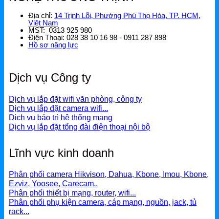
Địa chỉ:
14 Trịnh Lỗi, Phường Phú Thọ Hòa, TP. HCM,
Việt Nam
MST: 0313 925 980
Điện Thoại: 028 38 10 16 98 - 0911 287 898
Hồ sơ năng lực
Dịch vụ Công ty
Dịch vụ lắp đặt wifi văn phòng, công ty
Dịch vụ lắp đặt camera wifi...
Dịch vụ bảo trì hệ thống mạng
Dịch vụ lắp đặt tổng đài điện thoại nội bộ
Lĩnh vực kinh doanh
Phân phối camera Hikvison, Dahua, Kbone, Imou, Kbone,
Ezviz, Yoosee, Carecam..
Phân phối thiết bị mạng, router, wifi...
Phân phối phụ kiện camera, cáp mạng, nguồn, jack, tủ
rack...