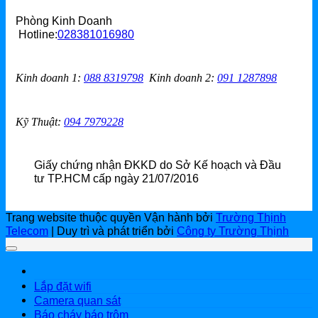
Phòng Kinh Doanh
Hotline:
028381016980
Kinh doanh 1
:
088 8319798
Kinh doanh 2
:
091 1287898
Kỹ Thuật:
094 7979228
Giấy chứng nhận ĐKKD do Sở Kế hoạch và Đầu
tư TP.HCM cấp ngày 21/07/2016
Trang website thuộc quyền Vận hành bởi
Trường Thịnh
Telecom
| Duy trì và phát triển bởi
Công ty Trường Thịnh
Lắp đặt wifi
Camera quan sát
Báo cháy báo trộm