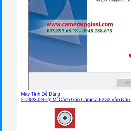
Grandstream Thiết bị Hội Nghị
DLink
DLink Router
DLink Switch
DLink WiFi
Phụ Kiện DLink
DLink 4G
Máy Tính Dễ Dàng
21/08/2024
Bật Mí Cách Gán Camera Ezviz Vào Đầu 