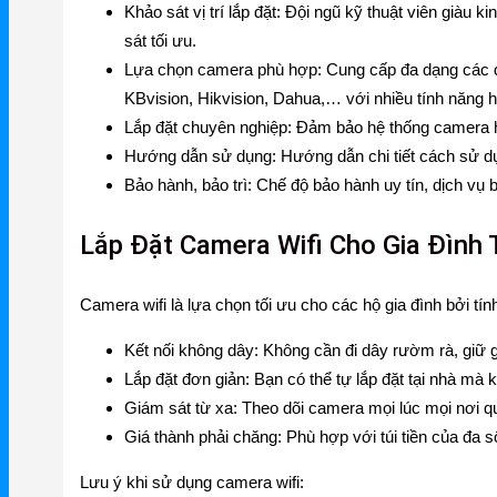
Khảo sát vị trí lắp đặt
: Đội ngũ kỹ thuật viên giàu k
Gateway
sát tối ưu.
Lựa chọn camera phù hợp
: Cung cấp đa dạng các 
Switch
KBvision, Hikvision, Dahua,… với nhiều tính năng 
Home Router WiFi
Lắp đặt chuyên nghiệp
: Đảm bảo hệ thống camera ho
Hướng dẫn sử dụng
: Hướng dẫn chi tiết cách sử dụ
Bảo hành, bảo trì
: Chế độ bảo hành uy tín, dịch vụ 
EnGenius
Lắp Đặt Camera Wifi Cho Gia Đình 
EnGenius Router
EnGenius Switch
Camera wifi là lựa chọn tối ưu cho các hộ gia đình bởi tín
EnGenius WiFi
Kết nối không dây
: Không cần đi dây rườm rà, giữ 
Lắp đặt đơn giản
: Bạn có thể tự lắp đặt tại nhà mà 
Phụ kiện EnGenius
Giám sát từ xa
: Theo dõi camera mọi lúc mọi nơi q
EnGenius Controller
Giá thành phải chăng
: Phù hợp với túi tiền của đa 
Ruijie
Lưu ý khi sử dụng camera wifi: