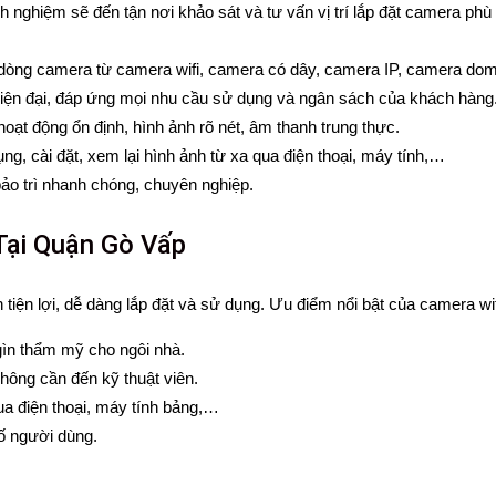
inh nghiệm sẽ đến tận nơi khảo sát và tư vấn vị trí lắp đặt camera p
dòng camera từ camera wifi, camera có dây, camera IP, camera dome
hiện đại, đáp ứng mọi nhu cầu sử dụng và ngân sách của khách hàng
ạt động ổn định, hình ảnh rõ nét, âm thanh trung thực.
ng, cài đặt, xem lại hình ảnh từ xa qua điện thoại, máy tính,…
bảo trì nhanh chóng, chuyên nghiệp.
Tại Quận Gò Vấp
h tiện lợi, dễ dàng lắp đặt và sử dụng. Ưu điểm nổi bật của camera wif
gìn thẩm mỹ cho ngôi nhà.
không cần đến kỹ thuật viên.
ua điện thoại, máy tính bảng,…
số người dùng.