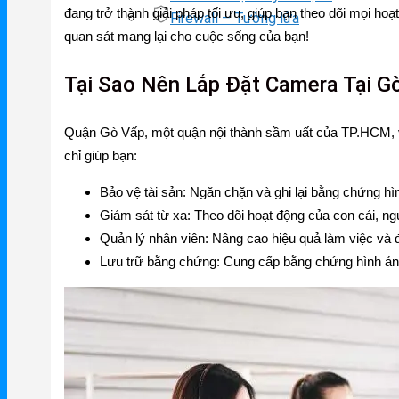
đang trở thành giải pháp tối ưu, giúp bạn theo dõi mọi 
Firewall – Tường lửa
NetMax Router
quan sát mang lại cho cuộc sống của bạn!
NetMax Switch
Tại Sao Nên Lắp Đặt Camera Tại G
NetMax WiFi
Quận Gò Vấp, một quận nội thành sầm uất của TP.HCM, với
Phụ Kiện NetMax
chỉ giúp bạn:
Bảo vệ tài sản
: Ngăn chặn và ghi lại bằng chứng hì
Huawei
Giám sát từ xa
: Theo dõi hoạt động của con cái, ng
Quản lý nhân viên
: Nâng cao hiệu quả làm việc và
Huawei Router WiFi
Lưu trữ bằng chứng
: Cung cấp bằng chứng hình ảnh
Huawei WiFi 4G/5G
Huawei eKitEngine
Phụ Kiện Huawei
WAC