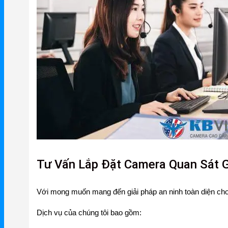
Mercusys
Mercusys Router WiFi
Mercusys Switch
Mercusys 4G
Linksys
Linksys Router WiFi
Linksys Switch
Linksys WiFi
Tư Vấn Lắp Đặt Camera Quan Sát G
Phụ kiện Linksys
Với mong muốn mang đến giải pháp an ninh toàn diện cho 
H3C
Dịch vụ của chúng tôi bao gồm:
Wireless