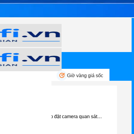
n mãi HOT
Giờ vàng giá sốc
gôi Nhà Bạn
ều vô cùng quan trọng. Lắp đặt camera quan sát…