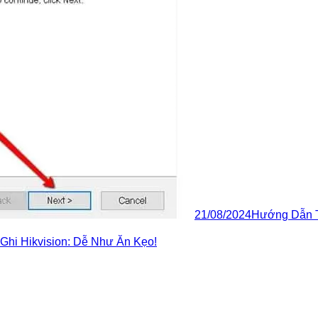
21/08/2024
Hướng Dẫn T
Ghi Hikvision: Dễ Như Ăn Kẹo!