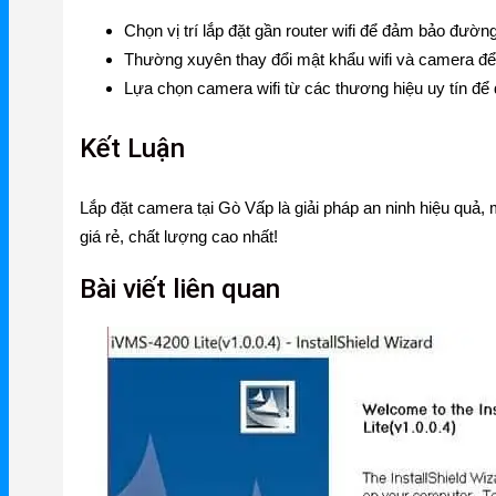
Ruijie Gateway
Chọn vị trí lắp đặt gần router wifi để đảm bảo đường
Thường xuyên thay đổi mật khẩu wifi và camera đ
Ruijie Switch
Lựa chọn camera wifi từ các thương hiệu uy tín để
Ruijie WiFi
Kết Luận
Phụ kiện Ruijie
Ruijie Firewall
Lắp đặt camera tại Gò Vấp là giải pháp an ninh hiệu quả,
giá rẻ, chất lượng cao nhất!
Ruijie PTP/PTMP
Bài viết liên quan
Grandstream
Grandstream Router
Grandstream Switch
Grandstream WiFi
Grandstream Tổng Đài