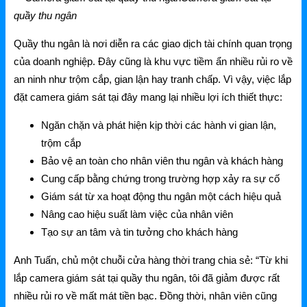
NetMax Router
quầy thu ngân
NetMax Switch
Quầy thu ngân là nơi diễn ra các giao dịch tài chính quan trọng
của doanh nghiệp. Đây cũng là khu vực tiềm ẩn nhiều rủi ro về
NetMax WiFi
an ninh như trộm cắp, gian lận hay tranh chấp. Vì vậy, việc lắp
Phụ Kiện NetMax
đặt camera giám sát tại đây mang lại nhiều lợi ích thiết thực:
Ngăn chặn và phát hiện kịp thời các hành vi gian lận,
Huawei
trộm cắp
Bảo vệ an toàn cho nhân viên thu ngân và khách hàng
Huawei Router WiFi
Cung cấp bằng chứng trong trường hợp xảy ra sự cố
Giám sát từ xa hoạt động thu ngân một cách hiệu quả
Huawei WiFi 4G/5G
Nâng cao hiệu suất làm việc của nhân viên
Huawei eKitEngine
Tạo sự an tâm và tin tưởng cho khách hàng
Phụ Kiện Huawei
Anh Tuấn, chủ một chuỗi cửa hàng thời trang chia sẻ: “Từ khi
lắp camera giám sát tại quầy thu ngân, tôi đã giảm được rất
WAC
nhiều rủi ro về mất mát tiền bạc. Đồng thời, nhân viên cũng