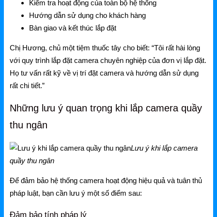
Ruijie Gateway
Kiểm tra hoạt động của toàn bộ hệ thống
Hướng dẫn sử dụng cho khách hàng
Ruijie Switch
Bàn giao và kết thúc lắp đặt
Ruijie WiFi
Chị Hương, chủ một tiệm thuốc tây cho biết: “Tôi rất hài lòng
Phụ kiện Ruijie
với quy trình lắp đặt camera chuyên nghiệp của đơn vị lắp đặt.
Họ tư vấn rất kỹ về vị trí đặt camera và hướng dẫn sử dụng
Ruijie Firewall
rất chi tiết.”
Ruijie PTP/PTMP
Những lưu ý quan trọng khi lắp camera quầy
Grandstream
thu ngân
Grandstream Router
Lưu ý khi lắp camera
Grandstream Switch
quầy thu ngân
Grandstream WiFi
Để đảm bảo hệ thống camera hoạt động hiệu quả và tuân thủ
pháp luật, bạn cần lưu ý một số điểm sau:
Grandstream Tổng Đài
Đảm bảo tính pháp lý