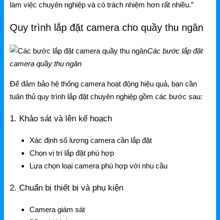
Mercusys
làm việc chuyên nghiệp và có trách nhiệm hơn rất nhiều.”
Mercusys Router WiFi
Quy trình lắp đặt camera cho quầy thu ngân
Mercusys Switch
Các bước lắp đặt
Mercusys 4G
camera quầy thu ngân
Linksys
Để đảm bảo hệ thống camera hoạt động hiệu quả, bạn cần
tuân thủ quy trình lắp đặt chuyên nghiệp gồm các bước sau:
Linksys Router WiFi
1. Khảo sát và lên kế hoạch
Linksys Switch
Xác định số lượng camera cần lắp đặt
Linksys WiFi
Chọn vị trí lắp đặt phù hợp
Phụ kiện Linksys
Lựa chọn loại camera phù hợp với nhu cầu
H3C
2. Chuẩn bị thiết bị và phụ kiện
Wireless
Camera giám sát