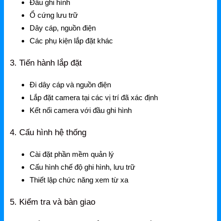
Đầu ghi hình
Gateway
Ổ cứng lưu trữ
Switch
Dây cáp, nguồn điện
Các phụ kiện lắp đặt khác
Home Router WiFi
3. Tiến hành lắp đặt
EnGenius
Đi dây cáp và nguồn điện
Lắp đặt camera tại các vị trí đã xác định
EnGenius Router
Kết nối camera với đầu ghi hình
EnGenius Switch
4. Cấu hình hệ thống
EnGenius WiFi
Cài đặt phần mềm quản lý
Phụ kiện EnGenius
Cấu hình chế độ ghi hình, lưu trữ
EnGenius Controller
Thiết lập chức năng xem từ xa
Ruijie
5. Kiểm tra và bàn giao