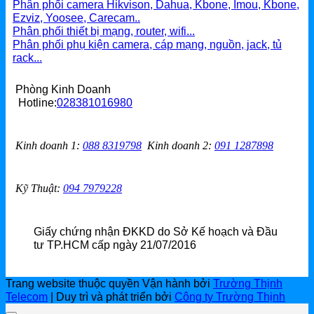
Phân phối camera Hikvison, Dahua, Kbone, Imou, Kbone,
Ezviz, Yoosee, Carecam..
Phân phối thiết bị mạng, router, wifi...
Phân phối phụ kiện camera, cáp mạng, nguồn, jack, tủ
rack...
Phòng Kinh Doanh
Hotline:
028381016980
Kinh doanh 1
:
088 8319798
Kinh doanh 2
:
091 1287898
Kỹ Thuật:
094 7979228
Giấy chứng nhận ĐKKD do Sở Kế hoạch và Đầu
tư TP.HCM cấp ngày 21/07/2016
Trang website thuộc quyền Vận hành bởi
Trường Thịnh
Telecom
| Duy trì và phát triển bởi
Công ty Trường Thịnh