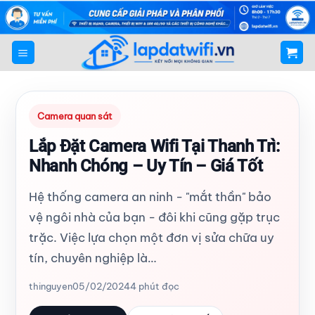
Bỏ
qua
nội
dung
Camera quan sát
Lắp Đặt Camera Wifi Tại Thanh Trì:
Nhanh Chóng – Uy Tín – Giá Tốt
Hệ thống camera an ninh - "mắt thần" bảo
vệ ngôi nhà của bạn - đôi khi cũng gặp trục
trặc. Việc lựa chọn một đơn vị sửa chữa uy
tín, chuyên nghiệp là…
thinguyen
05/02/2024
4 phút đọc