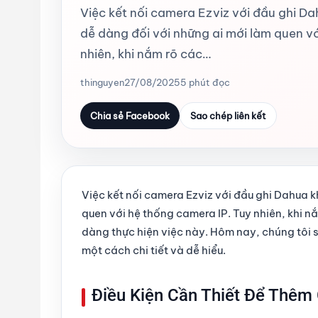
Việc kết nối camera Ezviz với đầu ghi D
dễ dàng đối với những ai mới làm quen vớ
nhiên, khi nắm rõ các…
thinguyen
27/08/2025
5 phút đọc
Chia sẻ Facebook
Sao chép liên kết
Việc kết nối camera Ezviz với đầu ghi Dahua 
quen với hệ thống camera IP. Tuy nhiên, khi n
dàng thực hiện việc này. Hôm nay, chúng tôi
một cách chi tiết và dễ hiểu.
Điều Kiện Cần Thiết Để Thêm