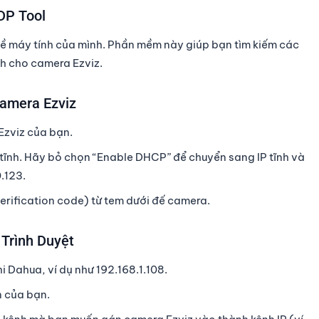
DP Tool
ề máy tính của mình. Phần mềm này giúp bạn tìm kiếm các
nh cho camera Ezviz.
Camera Ezviz
Ezviz của bạn.
 tĩnh
. Hãy bỏ chọn “Enable DHCP” để chuyển sang IP tĩnh và
0.123
.
rification code) từ tem dưới đế camera.
Trình Duyệt
hi Dahua, ví dụ như
192.168.1.108
.
 của bạn.