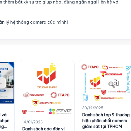
n thêm bất kỳ sự trợ giúp nào, đừng ngần ngại liên hệ với
ản lý hệ thống camera của mình!
30/12/2025
i và
Danh sách top 9 thương
 chọn
hiệu phân phối camera
14/01/2026
ng
giám sát tại TPHCM
Danh sách các đơn vị