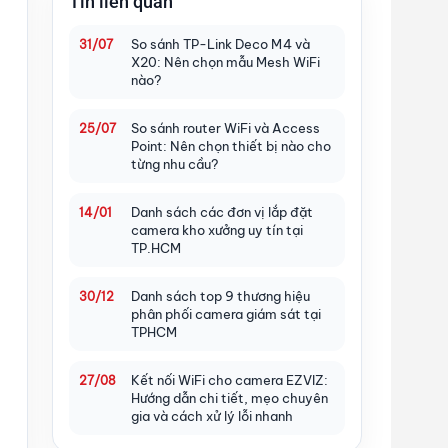
Tin liên quan
So sánh TP-Link Deco M4 và
31/07
X20: Nên chọn mẫu Mesh WiFi
nào?
So sánh router WiFi và Access
25/07
Point: Nên chọn thiết bị nào cho
từng nhu cầu?
Danh sách các đơn vị lắp đặt
14/01
camera kho xưởng uy tín tại
TP.HCM
Danh sách top 9 thương hiệu
30/12
phân phối camera giám sát tại
TPHCM
Kết nối WiFi cho camera EZVIZ:
27/08
Hướng dẫn chi tiết, mẹo chuyên
gia và cách xử lý lỗi nhanh