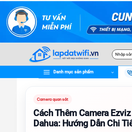
Bỏ
qua
nội
dung
Tìm
kiếm:
Danh mục sản phẩm
Camera quan sát
Cách Thêm Camera Ezviz 
Dahua: Hướng Dẫn Chi Ti