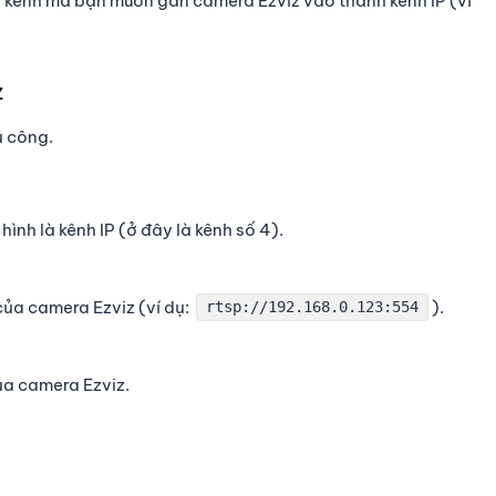
 kênh mà bạn muốn gán camera Ezviz vào thành kênh IP (ví
z
ủ công
.
ình là kênh IP (ở đây là kênh số 4).
h của camera Ezviz
(ví dụ:
).
rtsp://192.168.0.123:554
a camera Ezviz.