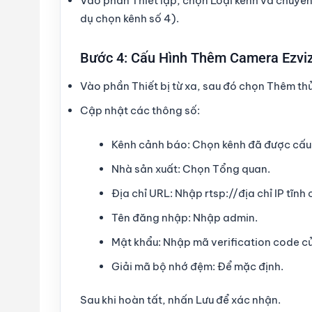
Vào phần
Thiết lập
, chọn
Loại kênh
và chuyển
dụ chọn kênh số 4).
Bước 4: Cấu Hình Thêm Camera Ezvi
Vào phần
Thiết bị từ xa
, sau đó chọn
Thêm th
Cập nhật các thông số:
Kênh cảnh báo
: Chọn kênh đã được cấu h
Nhà sản xuất
: Chọn
Tổng quan
.
Địa chỉ URL
: Nhập
rtsp://địa chỉ IP tĩn
Tên đăng nhập
: Nhập
admin
.
Mật khẩu
: Nhập mã
verification code
củ
Giải mã bộ nhớ đệm
: Để mặc định.
Sau khi hoàn tất, nhấn
Lưu
để xác nhận.