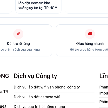
lắp đặt camera kho
xưởng uy tín tại TP.HCM
↺
🚚
Đổi trả rõ ràng
Giao hàng nhanh
eo chính sách của cửa hàng
Hỗ trợ giao hàng toàn qu
ÔNG
Dịch vụ Công ty
Lĩn
Dịch vụ lắp đặt wifi văn phòng, công ty
Phân
, TP.
Imou,
Dịch vụ lắp đặt camera wifi...
Phân 
Dịch vụ bảo trì hệ thống mạng
 898