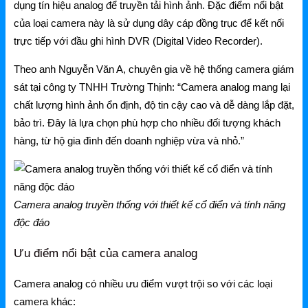
dụng tín hiệu analog để truyền tải hình ảnh. Đặc điểm nổi bật
NetMax Router
của loại camera này là sử dụng dây cáp đồng trục để kết nối
NetMax Switch
trực tiếp với đầu ghi hình DVR (Digital Video Recorder).
NetMax WiFi
Theo anh Nguyễn Văn A, chuyên gia về hệ thống camera giám
sát tại công ty TNHH Trường Thịnh: “Camera analog mang lại
Phụ Kiện NetMax
chất lượng hình ảnh ổn định, độ tin cậy cao và dễ dàng lắp đặt,
bảo trì. Đây là lựa chọn phù hợp cho nhiều đối tượng khách
Huawei
hàng, từ hộ gia đình đến doanh nghiệp vừa và nhỏ.”
Huawei Router WiFi
Huawei WiFi 4G/5G
Camera analog truyền thống với thiết kế cổ điển và tính năng
độc đáo
Huawei eKitEngine
Ưu điểm nổi bật của camera analog
Phụ Kiện Huawei
WAC
Camera analog có nhiều ưu điểm vượt trội so với các loại
camera khác: