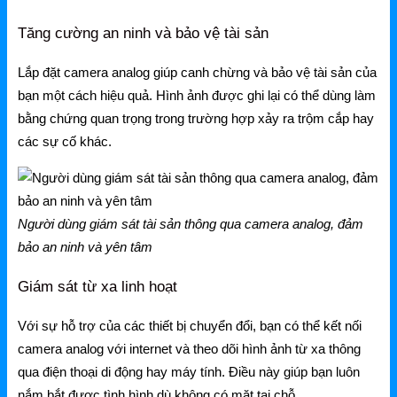
Gateway
Tăng cường an ninh và bảo vệ tài sản
Switch
Lắp đặt camera analog giúp canh chừng và bảo vệ tài sản của
Home Router WiFi
bạn một cách hiệu quả. Hình ảnh được ghi lại có thể dùng làm
bằng chứng quan trọng trong trường hợp xảy ra trộm cắp hay
các sự cố khác.
EnGenius
EnGenius Router
EnGenius Switch
Người dùng giám sát tài sản thông qua camera analog, đảm
bảo an ninh và yên tâm
EnGenius WiFi
Giám sát từ xa linh hoạt
Phụ kiện EnGenius
EnGenius Controller
Với sự hỗ trợ của các thiết bị chuyển đổi, bạn có thể kết nối
camera analog với internet và theo dõi hình ảnh từ xa thông
Ruijie
qua điện thoại di động hay máy tính. Điều này giúp bạn luôn
nắm bắt được tình hình dù không có mặt tại chỗ.