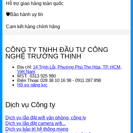
Hỗ trợ giao hàng toàn quốc
🛡
Bảo hành uy tín
Cam kết hàng chính hãng
CÔNG TY TNHH ĐẦU TƯ CÔNG
NGHỆ TRƯỜNG THỊNH
Địa chỉ:
14 Trịnh Lỗi, Phường Phú Thọ Hòa, TP. HCM,
Việt Nam
MST: 0313 925 980
Điện Thoại: 028 38 10 16 98 - 0911 287 898
Hồ sơ năng lực
Dịch vụ Công ty
Dịch vụ lắp đặt wifi văn phòng, công ty
Dịch vụ lắp đặt camera wifi...
Dịch vụ bảo trì hệ thống mạng