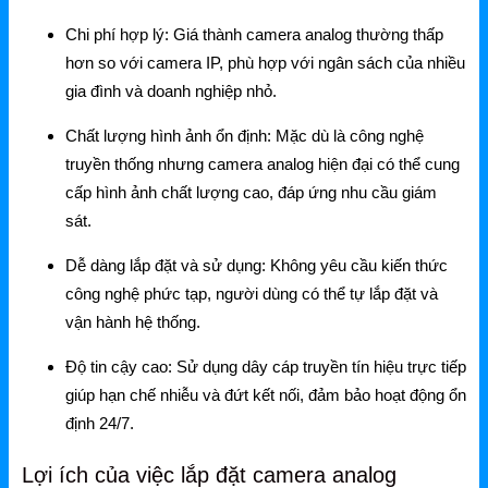
Mercusys
Chi phí hợp lý: Giá thành camera analog thường thấp
Mercusys Router WiFi
hơn so với camera IP, phù hợp với ngân sách của nhiều
gia đình và doanh nghiệp nhỏ.
Mercusys Switch
Chất lượng hình ảnh ổn định: Mặc dù là công nghệ
Mercusys 4G
truyền thống nhưng camera analog hiện đại có thể cung
Linksys
cấp hình ảnh chất lượng cao, đáp ứng nhu cầu giám
sát.
Linksys Router WiFi
Dễ dàng lắp đặt và sử dụng: Không yêu cầu kiến thức
Linksys Switch
công nghệ phức tạp, người dùng có thể tự lắp đặt và
Linksys WiFi
vận hành hệ thống.
Phụ kiện Linksys
Độ tin cậy cao: Sử dụng dây cáp truyền tín hiệu trực tiếp
giúp hạn chế nhiễu và đứt kết nối, đảm bảo hoạt động ổn
H3C
định 24/7.
Wireless
Lợi ích của việc lắp đặt camera analog