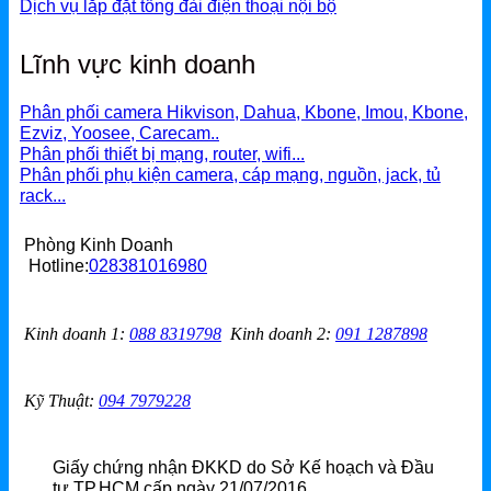
Dịch vụ lắp đặt tổng đài điện thoại nội bộ
Lĩnh vực kinh doanh
Phân phối camera Hikvison, Dahua, Kbone, Imou, Kbone,
Ezviz, Yoosee, Carecam..
Phân phối thiết bị mạng, router, wifi...
Phân phối phụ kiện camera, cáp mạng, nguồn, jack, tủ
rack...
Phòng Kinh Doanh
Hotline:
028381016980
Kinh doanh 1
:
088 8319798
Kinh doanh 2
:
091 1287898
Kỹ Thuật:
094 7979228
Giấy chứng nhận ĐKKD do Sở Kế hoạch và Đầu
tư TP.HCM cấp ngày 21/07/2016