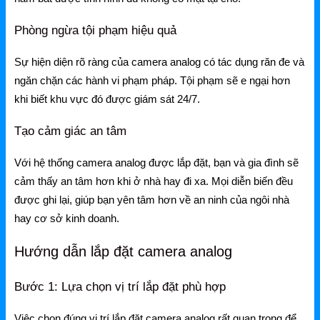
Ruijie Gateway
Ruijie Switch
Phòng ngừa tội phạm hiệu quả
Ruijie WiFi
Sự hiện diện rõ ràng của camera analog có tác dụng răn đe và
ngăn chặn các hành vi phạm pháp. Tội phạm sẽ e ngại hơn
Phụ kiện Ruijie
khi biết khu vực đó được giám sát 24/7.
Ruijie Firewall
Tạo cảm giác an tâm
Ruijie PTP/PTMP
Với hệ thống camera analog được lắp đặt, bạn và gia đình sẽ
Grandstream
cảm thấy an tâm hơn khi ở nhà hay đi xa. Mọi diễn biến đều
được ghi lại, giúp bạn yên tâm hơn về an ninh của ngôi nhà
Grandstream Router
hay cơ sở kinh doanh.
Grandstream Switch
Hướng dẫn lắp đặt camera analog
Grandstream WiFi
Bước 1: Lựa chọn vị trí lắp đặt phù hợp
Grandstream Tổng Đài
Việc chọn đúng vị trí lắp đặt camera analog rất quan trọng để