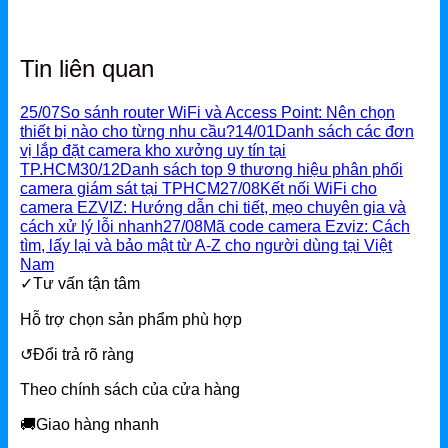
Tin liên quan
25/07
So sánh router WiFi và Access Point: Nên chọn
thiết bị nào cho từng nhu cầu?
14/01
Danh sách các đơn
vị lắp đặt camera kho xưởng uy tín tại
TP.HCM
30/12
Danh sách top 9 thương hiệu phân phối
camera giám sát tại TPHCM
27/08
Kết nối WiFi cho
camera EZVIZ: Hướng dẫn chi tiết, mẹo chuyên gia và
cách xử lý lỗi nhanh
27/08
Mã code camera Ezviz: Cách
tìm, lấy lại và bảo mật từ A-Z cho người dùng tại Việt
Nam
✓
Tư vấn tận tâm
Hỗ trợ chọn sản phẩm phù hợp
↺
Đổi trả rõ ràng
Theo chính sách của cửa hàng
🚚
Giao hàng nhanh