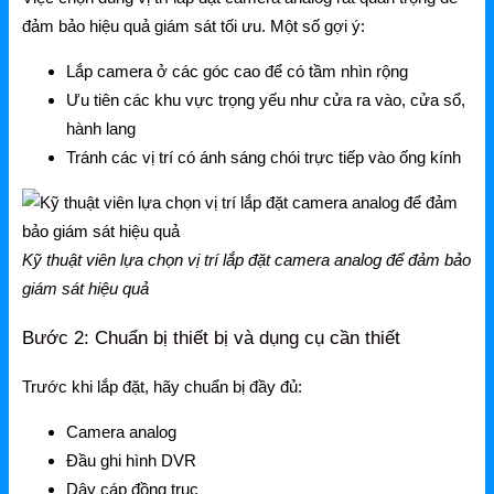
Grandstream Thiết bị Hội Nghị
đảm bảo hiệu quả giám sát tối ưu. Một số gợi ý:
DLink
Lắp camera ở các góc cao để có tầm nhìn rộng
DLink Router
Ưu tiên các khu vực trọng yếu như cửa ra vào, cửa sổ,
hành lang
DLink Switch
Tránh các vị trí có ánh sáng chói trực tiếp vào ống kính
DLink WiFi
Phụ Kiện DLink
Kỹ thuật viên lựa chọn vị trí lắp đặt camera analog để đảm bảo
DLink 4G
giám sát hiệu quả
Bước 2: Chuẩn bị thiết bị và dụng cụ cần thiết
Trước khi lắp đặt, hãy chuẩn bị đầy đủ:
Camera analog
Đầu ghi hình DVR
Dây cáp đồng trục